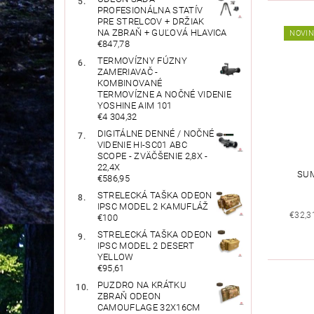
PROFESIONÁLNA STATÍV
PRE STRELCOV + DRŽIAK
NA ZBRAŇ + GUĽOVÁ HLAVICA
NOVI
€847,78
TERMOVÍZNY FÚZNY
ZAMERIAVAČ -
KOMBINOVANÉ
TERMOVÍZNE A NOČNÉ VIDENIE
YOSHINE AIM 101
€4 304,32
DIGITÁLNE DENNÉ / NOČNÉ
VIDENIE HI-SC01 ABC
SCOPE - ZVÄČŠENIE 2,8X -
22,4X
SUM
€586,95
STRELECKÁ TAŠKA ODEON
IPSC MODEL 2 KAMUFLÁŽ
€32,3
€100
STRELECKÁ TAŠKA ODEON
IPSC MODEL 2 DESERT
YELLOW
€95,61
PUZDRO NA KRÁTKU
ZBRAŇ ODEON
CAMOUFLAGE 32X16CM