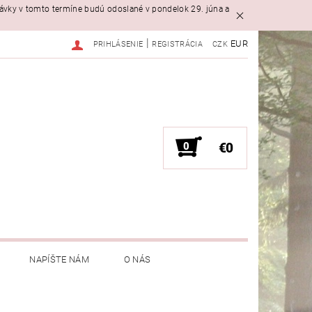
návky v tomto termíne budú odoslané v pondelok 29. júna a
|
EUR
PRIHLÁSENIE
REGISTRÁCIA
CZK
0
€0
NAPÍŠTE NÁM
O NÁS