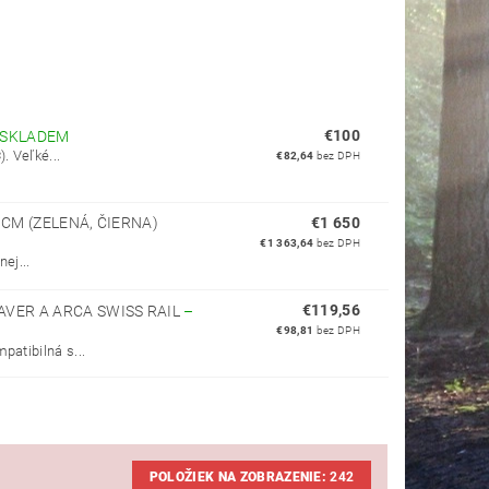
€100
SKLADEM
. Veľké...
€82,64
bez DPH
 CM (ZELENÁ, ČIERNA)
€1 650
€1 363,64
bez DPH
ej...
€119,56
AVER A ARCA SWISS RAIL
–
€98,81
bez DPH
patibilná s...
POLOŽIEK NA ZOBRAZENIE:
242