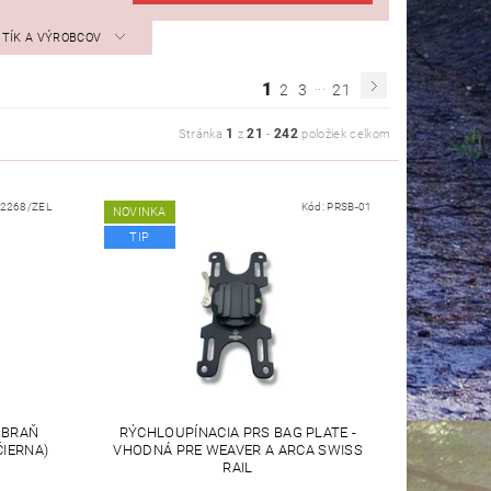
STÍK A VÝROBCOV
...
1
2
3
21
1
21
242
Stránka
z
-
položiek celkom
2268/ZEL
Kód:
PRSB-01
NOVINKA
TIP
ZBRAŇ
RÝCHLOUPÍNACIA PRS BAG PLATE -
ČIERNA)
VHODNÁ PRE WEAVER A ARCA SWISS
RAIL