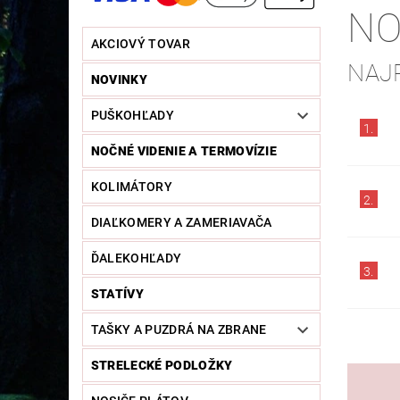
NO
AKCIOVÝ TOVAR
NAJ
NOVINKY
PUŠKOHĽADY
1.
NOČNÉ VIDENIE A TERMOVÍZIE
KOLIMÁTORY
2.
DIAĽKOMERY A ZAMERIAVAČA
ĎALEKOHĽADY
3.
STATÍVY
TAŠKY A PUZDRÁ NA ZBRANE
STRELECKÉ PODLOŽKY