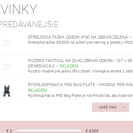
VINKY
PREDÁVANEJŠIE
STRELECKÁ TAŠKA ODEON IPSC NA ZBRAŇ ZELENÁ
–
Strelecká taška ODEON na pištoľ pre tréning a preteky (IPSC)
PUZDRO TACTICAL NA DLHÚ ZBRAŇ ODEON - 107 × 30
GENERÁCIA 2
–
SKLADEM
Puzdro vhodné pre jednu dlhú zbraň. Vonkajšia strana z odoln
RÝCHLOUPÍNACIA PRS BAG PLATE - VHODNÁ PRE WE
SKLADEM
Rýchloupínacia PRS Bag Plate je navrhnutá tak, aby bola kom
UKÁŽ VIAC
€
2
€
4305