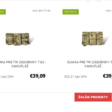
Kód:
SM-T-7.62
Kód:
NKA
NOVINKA
KA PRE TRI ZÁSOBNÍKY 7.62 -
SUMKA PRE TRI ZÁSOBNÍKY 5
KAMUFLÁŽ
KAMUFLÁŽ
€39,09
€39
1 bez DPH
€32,31 bez DPH
ĎALŠIE PRODUKTY