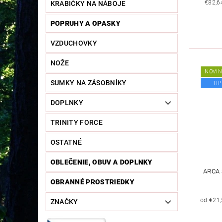
€82,6
KRABIČKY NA NÁBOJE
POPRUHY A OPASKY
VZDUCHOVKY
NOŽE
NOVI
SUMKY NA ZÁSOBNÍKY
TIP
DOPLNKY
TRINITY FORCE
OSTATNÉ
OBLEČENIE, OBUV A DOPLNKY
ARCA 
OBRANNÉ PROSTRIEDKY
od €21
ZNAČKY