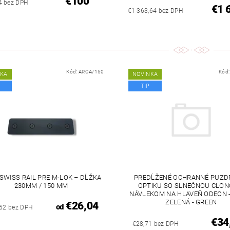
€100
4 bez DPH
€1 
€1 363,64 bez DPH
Kód:
ARCA/150
Kód
NKA
NOVINKA
TIP
SWISS RAIL PRE M-LOK – DĹŽKA
PREDĹŽENÉ OCHRANNÉ PUZD
230MM / 150 MM
OPTIKU SO SLNEČNOU CLON
NÁVLEKOM NA HLAVEŇ ODEON -
ZELENÁ - GREEN
€26,04
od
,52 bez DPH
€34
€28,71 bez DPH