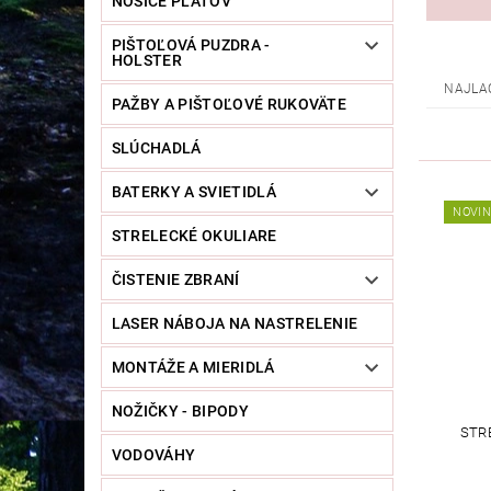
NOSIČE PLÁTOV
PIŠTOĽOVÁ PUZDRA -
HOLSTER
NAJLA
PAŽBY A PIŠTOĽOVÉ RUKOVÄTE
SLÚCHADLÁ
BATERKY A SVIETIDLÁ
NOVI
STRELECKÉ OKULIARE
ČISTENIE ZBRANÍ
LASER NÁBOJA NA NASTRELENIE
MONTÁŽE A MIERIDLÁ
NOŽIČKY - BIPODY
STR
VODOVÁHY