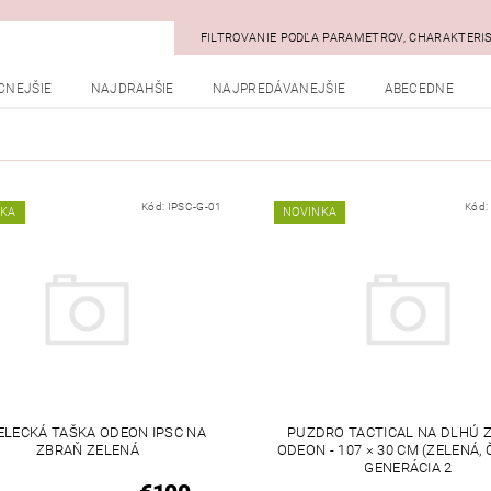
FILTROVANIE PODĽA PARAMETROV, CHARAKTERI
CNEJŠIE
NAJDRAHŠIE
NAJPREDÁVANEJŠIE
ABECEDNE
Kód:
IPSC-G-01
Kód:
NKA
NOVINKA
ELECKÁ TAŠKA ODEON IPSC NA
PUZDRO TACTICAL NA DLHÚ 
ZBRAŇ ZELENÁ
ODEON - 107 × 30 CM (ZELENÁ, 
GENERÁCIA 2