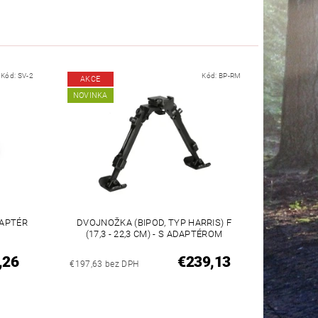
Kód:
SV-2
Kód:
BP-RM
AKCE
NOVINKA
DAPTÉR
DVOJNOŽKA (BIPOD, TYP HARRIS) F
(17,3 - 22,3 CM) - S ADAPTÉROM
,26
€239,13
€197,63 bez DPH