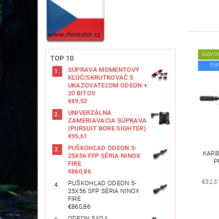
NOVI
TOP 10
TIP
SÚPRAVA MOMENTOVÝ
KĽÚČ/SKRUTKOVAČ S
UKAZOVATEĽOM ODEON +
20 BITOV
€69,52
UNIVERZÁLNA
ZAMERIAVACIA SÚPRAVA
(PURSUIT BORE SIGHTER)
€95,61
PUŠKOHĽAD ODEON 5-
KARB
25X56 FFP SÉRIA NINOX
P
FIRE
€860,86
€32,3
PUŠKOHĽAD ODEON 5-
25X56 SFP SÉRIA NINOX
FIRE
€860,86
ODEON SADA