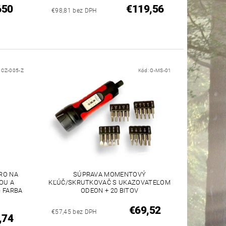
650
€119,56
€98,81 bez DPH
:
CZ-005-Z
Kód:
O-MS-01
RO NA
SÚPRAVA MOMENTOVÝ
OU A
KĽÚČ/SKRUTKOVAČ S UKAZOVATEĽOM
 FARBA
ODEON + 20 BITOV
€69,52
€57,45 bez DPH
,74