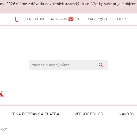
. júna 2026 máme z dôvodu dovoleniek uzavretý sklad. Všetky Vaše prijaté objed
PO-NE 11-19H - +420777880397
OBJEDNAVKY@IFORESTER.SK
CENA DOPRAVY A PLATBA
VEĽKOOBCHOD
NÁVODY
INKY