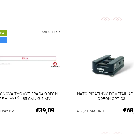
Kód:
C-T85/5
NKA
ÓNOVÁ TYČ VYTIERAČA ODEON
NATO PICATINNY DOVETAIL A
RE HLAVEŇ - 85 CM / Ø 5 MM
ODEON OPTICS
€39,09
€68
1 bez DPH
€56,41 bez DPH