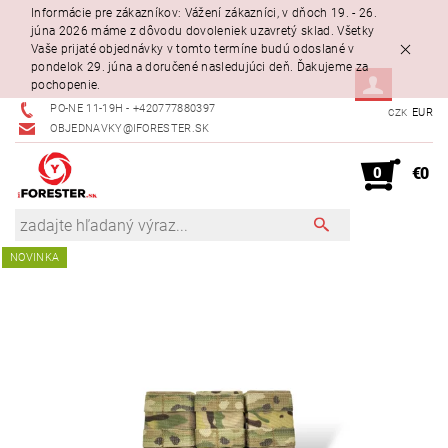
Informácie pre zákazníkov: Vážení zákazníci, v dňoch 19. - 26.
júna 2026 máme z dôvodu dovoleniek uzavretý sklad. Všetky
Vaše prijaté objednávky v tomto termíne budú odoslané v
pondelok 29. júna a doručené nasledujúci deň. Ďakujeme za
pochopenie.
PO-NE 11-19H - +420777880397
EUR
CZK
OBJEDNAVKY@IFORESTER.SK
0
€0
NOVINKA