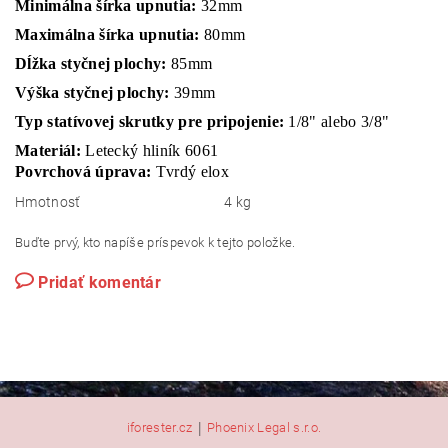
Minimálna šírka upnutia:
32mm
Maximálna šírka upnutia:
80mm
Dĺžka styčnej plochy:
85mm
Výška styčnej plochy:
39mm
Typ statívovej skrutky pre pripojenie:
1/8" alebo 3/8"
Materiál:
Letecký hliník 6061
Povrchová úprava:
Tvrdý elox
Hmotnosť
4 kg
Buďte prvý, kto napíše príspevok k tejto položke.
Pridať komentár
|
iforester.cz
Phoenix Legal s.r.o.