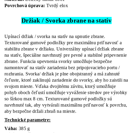
Povrchová úprava:
Tvrdý elox
Držiak / Svorka zbrane na statív
Upínací držiak / svorka na statív na upnutie zbrane.
Texturované gumové podložky pre maximálnu priľnavosť a
stabilitu zbrane v držiaku. Univerzálny upínací držiak zbrane
na statív, špeciálne navrhnutý pre pevné a stabilné pripevnenie
zbrane. Funkcia upevnenia svorky umožňuje bezpečne
namontovať na statív zariadenia bez pripojovacieho portu /
rozhrania. Svorka/ držiak je plne obojstranný a má zahnuté
čeľuste, ktoré zaklinujú zariadenie do svorky, aby ho zaistili na
svojom mieste. Vďaka dvojitému závitu, ktorý umožňuje
pohyb oboch čeľustí umožňuje vyváženie stredov pre výrobky
so šírkou max 8 cm. Texturované gumové podložky sú
navrhnuté tak, aby vytvárali maximálnu priľnavosť k povrchu,
aby bezpečne držali zbraň na mieste.
Technické parametre:
Váha:
385 g