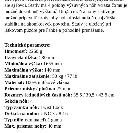
ale aj lovci. Statív má 4 polohy výsuvných nôh vďaka čomu je
možné dosiahnuť výšku až 165,5 cm. Na nohy statívu je
možné pripevniť hroty, aby bola dosiahnutá čo najväčšia
stabilita na akomkoľvek povrchu. Statív je uložený pri
látkovom púzdre pre ľahké a pohodlné prenášanie.
Technické parametre:
Hmotnosť:
2260 g
Uzavretá dĺžka:
580 mm
Minimálna výška:
1655 mm
Maximálna výška:
140 mm
Maximálne zaťaženie:
50 kg / 77 lb
Materiál:
100% uhlíkové vlákna
Priemer misky / plošina:
75 mm
Rozmery jednotlivých častí nôh:
35,5 / 39,5 / 43,5 cm
Sekcia nôh:
4
Typ zámku nôh:
Twist-Lock
Držiak na nohu:
UNC 3 / 8-16
Typ nôh:
odnímateľná guma
Max. priemer nohy:
40 mm