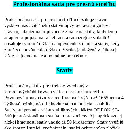
Profesionálna sada pre presnú stre
ľ
b
u
Profesionálna sada pre presnú streľbu obsahuje okrem
výškovo nastaviteľného statívu aj vyrovnávaciu guľovú
hlavicu, adaptér na pripevnenie zbrane na statív, kedy tento
adaptér sa pripája na rail zbrane a samozrejme sada tiež
obsahuje svorku / držiak na upevnenie zbrane na statív, kedy
zbraň sa upevňuje do držiaka. Všetko je uložené v látkovej
taške na jednoduché a pohodlné prenášanie.
Statív
Profesionálny statív pre strelcov vyrobený z
karbónových/uhlíkových vlákien pre presnú streľbu.
Povrchová úprava tvrdý elox. Pracovná výška až 1655 mm a 4
výškové polohy nôh. Jednoduchá manipulácia a stabilita.
Statív pre presnú streľbu z uhlíkových vlákien ODEON ST-
340 je profesionálnym statívom pre strelcov. Aj napriek svojej
nízkej hmotnosti statív unesie až 50 kilogramov. Statív využijú
ako športoví strelci, profesionálni strelci ozbrojených zložiek