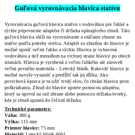
Guľová vyrovnávacia hlavica statívu
Vyrovnávacia guľová hlavica statívu s vodováhou pre ľahké a
rýchle pripevnenie adaptéra či držiaka upínajúceho zbraň. Táto
guľová hlavica slúži na vyrovnávanie a otáčanie zbrane na
statíve podľa potreby strelca. Adaptér so zbraňou do hlavice je
možné upnúť veľmi ľahko a rýchlo Hlavica je vybavená
vodováhou a tiež meradlom na vrchnej strane hlavice po oboch
stranách. Hlavica je vyrobená z veľmi ľahkého ale zároveň
veľmi pevného materiálu – Letecký hliník. Rukoväť hlavice je
možné navyše vysunúť a predĺžiť tak jej dĺžku. Ako
povrchová úprava je tu užiť tvrdý elox, čo chráni hlavicu proti
poškriabaniu. Zbraň do hlavice upnete pomocou adaptéra,
ktorý sa upevní na rail zbrane alebo pomocou držiaka/svorky,
kde je zbraň upnutá do čeľustí držiaka.
Technické parametre:
Váha:
380 g
Výška:
115 mm
Priemer hlavice:
75 mm
Materiál:
Letecký hliník 6061