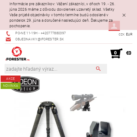
Informácie pre zákazníkov: Vážení zákazníci, v dňoch 19. - 26.
júna 2026 máme z dôvodu dovoleniek uzavretý sklad. Všetky
Vaše prijaté objednávky v tomto termíne budú odoslané v
pondelok 29. júna a doručené nasledujúci deň. Ďakujeme za
pochopenie.
PO-NE 11-19H - +420777880397
EUR
CZK
OBJEDNAVKY@IFORESTER.SK
0
€0
AKCE
NOVINKA