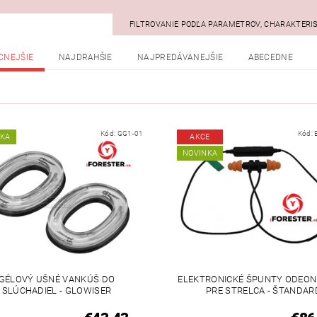
FILTROVANIE PODĽA PARAMETROV, CHARAKTERI
CNEJŠIE
NAJDRAHŠIE
NAJPREDÁVANEJŠIE
ABECEDNE
Kód:
GG1-01
Kód:
NKA
AKCE
NOVINKA
GÉLOVÝ UŠNÉ VANKÚŠ DO
ELEKTRONICKÉ ŠPUNTY ODEON
SLÚCHADIEL - GLOWISER
PRE STRELCA - ŠTANDAR