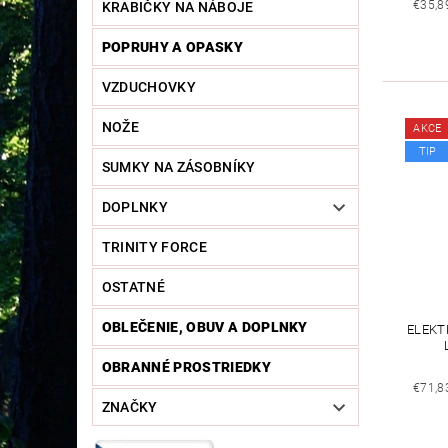
€35,8
KRABIČKY NA NÁBOJE
POPRUHY A OPASKY
VZDUCHOVKY
NOŽE
AKCE
TIP
SUMKY NA ZÁSOBNÍKY
DOPLNKY
TRINITY FORCE
OSTATNÉ
OBLEČENIE, OBUV A DOPLNKY
ELEKT
OBRANNÉ PROSTRIEDKY
€71,8
ZNAČKY