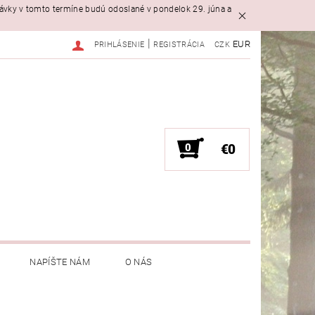
návky v tomto termíne budú odoslané v pondelok 29. júna a
|
EUR
PRIHLÁSENIE
REGISTRÁCIA
CZK
0
€0
NAPÍŠTE NÁM
O NÁS