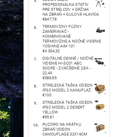
PROFESIONÁLNA STATÍV
PRE STRELCOV + DRŽIAK
NA ZBRAŇ + GUĽOVÁ HLAVICA
€847,78
TERMOVÍZNY FÚZNY
ZAMERIAVAČ -
KOMBINOVANÉ
TERMOVÍZNE A NOČNÉ VIDENIE
YOSHINE AIM 101
€4 304,32
DIGITÁLNE DENNÉ / NOČNÉ
VIDENIE HI-SC01 ABC
SCOPE - ZVÄČŠENIE 2,8X -
22,4X
€586,95
STRELECKÁ TAŠKA ODEON
IPSC MODEL 2 KAMUFLÁŽ
€100
STRELECKÁ TAŠKA ODEON
IPSC MODEL 2 DESERT
YELLOW
€95,61
PUZDRO NA KRÁTKU
ZBRAŇ ODEON
CAMOUFLAGE 32X16CM