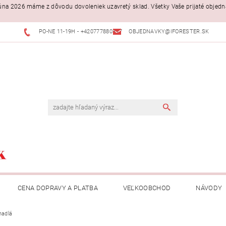
. júna 2026 máme z dôvodu dovoleniek uzavretý sklad. Všetky Vaše prijaté objed
PO-NE 11-19H - +420777880397
OBJEDNAVKY@IFORESTER.SK
CENA DOPRAVY A PLATBA
VEĽKOOBCHOD
NÁVODY
hadlá