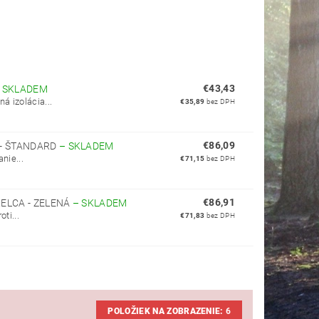
€43,43
–
SKLADEM
á izolácia...
€35,89
bez DPH
€86,09
 - ŠTANDARD
–
SKLADEM
nie...
€71,15
bez DPH
€86,91
ELCA - ZELENÁ
–
SKLADEM
ti...
€71,83
bez DPH
POLOŽIEK NA ZOBRAZENIE:
6