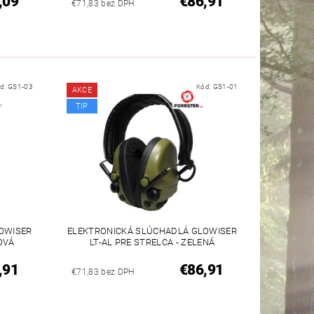
,09
€86,91
€71,83 bez DPH
d:
GS1-03
Kód:
GS1-01
AKCE
TIP
OWISER
ELEKTRONICKÁ SLÚCHADLÁ GLOWISER
OVÁ
LT-AL PRE STRELCA - ZELENÁ
,91
€86,91
€71,83 bez DPH