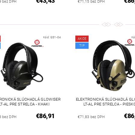
€43,43
€86
9 bez DPH
€71,15 bez DPH
Kód:
GS1-04
Kó
AKCE
TIP
RONICKÁ SLÚCHADLÁ GLOWISER
ELEKTRONICKÁ SLÚCHADLÁ GL
LT-AL PRE STRELCA - KHAKI
LT-AL PRE STRELCA - PIESK
€86,91
€86
3 bez DPH
€71,83 bez DPH