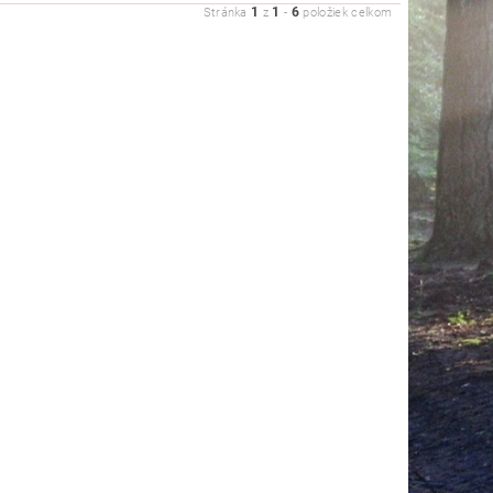
1
1
6
Stránka
z
-
položiek celkom