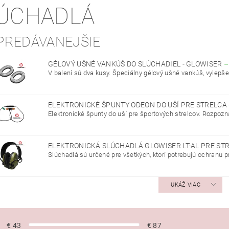
ÚCHADLÁ
PREDÁVANEJŠIE
GÉLOVÝ UŠNÉ VANKÚŠ DO SLÚCHADIEL - GLOWISER
V balení sú dva kusy. Špeciálny gélový ušné vankúš, vylepšen
ELEKTRONICKÉ ŠPUNTY ODEON DO UŠÍ PRE STRELCA
Elektronické špunty do uší pre športových strelcov. Rozpozna
ELEKTRONICKÁ SLÚCHADLÁ GLOWISER LT-AL PRE STR
Slúchadlá sú určené pre všetkých, ktorí potrebujú ochranu pro
UKÁŽ VIAC
€
43
€
87