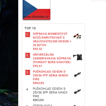
TOP 10
SÚPRAVA MOMENTOVÝ
KĽÚČ/SKRUTKOVAČ S
UKAZOVATEĽOM ODEON +
20 BITOV
€69,52
UNIVERZÁLNA
ZAMERIAVACIA SÚPRAVA
(PURSUIT BORE SIGHTER)
€95,61
PUŠKOHĽAD ODEON 5-
25X56 FFP SÉRIA NINOX
FIRE
€860,86
PUŠKOHĽAD ODEON 5-
25X56 SFP SÉRIA NINOX
FIRE
€860,86
ODEON SADA