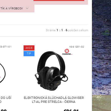
STÍK A VÝROBCOV
1
1
6
Stránka
z
-
položiek celkom
ES-ST1-01
Kód:
GS1-02
AKCE
TIP
 DO UŠÍ
ELEKTRONICKÁ SLÚCHADLÁ GLOWISER
D
LT-AL PRE STRELCA - ČIERNA