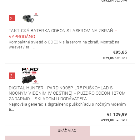
€592,84
bez DPH
2.
TAKTICKÁ BATERKA ODEON S LASEROM NA ZBRAŇ
–
VYPRODÁNO
Kompaktné svietidlo ODEON s laserom na zbraň. Montáž na
weaver / rail...
€95,65
€79,05
bez DPH
3.
DIGITAL HUNTER - PARD N008P LRF PUŠKOHĽAD S
NOČNÝM VIDENÍM (V ČEŠTINĚ) + PUZDRO ODEON 127CM
ZADARMO
–
SKLADOM U DODÁVATEĽA
Najnovšia generácia digitálneho puškohľadu s nočným videním
a...
€1 129,99
€933,88
bez DPH
UKÁŽ VIAC