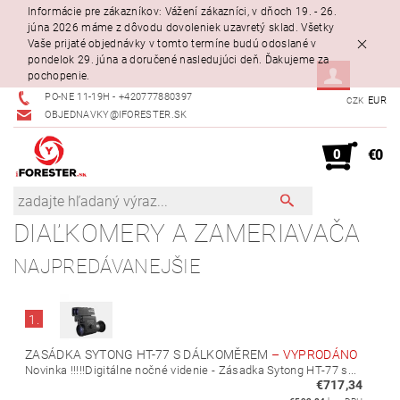
Informácie pre zákazníkov: Vážení zákazníci, v dňoch 19. - 26.
júna 2026 máme z dôvodu dovoleniek uzavretý sklad. Všetky
Vaše prijaté objednávky v tomto termíne budú odoslané v
pondelok 29. júna a doručené nasledujúci deň. Ďakujeme za
pochopenie.
PO-NE 11-19H - +420777880397
EUR
CZK
OBJEDNAVKY@IFORESTER.SK
0
€0
DIAĽKOMERY A ZAMERIAVAČA
NAJPREDÁVANEJŠIE
1.
ZASÁDKA SYTONG HT-77 S DÁLKOMĚREM
–
VYPRODÁNO
Novinka !!!!!Digitálne nočné videnie - Zásadka Sytong HT-77 s...
€717,34