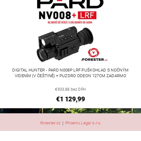
DIGITAL HUNTER - PARD N008P LRF PUŠKOHĽAD S NOČNÝM
VIDENÍM (V ČEŠTINĚ) + PUZDRO ODEON 127CM ZADARMO
€933,88 bez DPH
€1 129,99
|
iforester.cz
Phoenix Legal s.r.o.