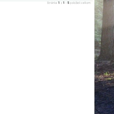
1
1
5
Stránka
z
-
položiek celkom