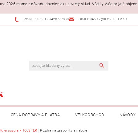
. júna 2026 máme z dôvodu dovoleniek uzavretý sklad. Všetky Vaše prijaté objed
PO-NE 11-19H - +420777880397
OBJEDNAVKY@IFORESTER.SK
CENA DOPRAVY A PLATBA
VEĽKOOBCHOD
NÁVODY
oľová puzdra - HOLSTER
Púzdra na zásobníky a náboje