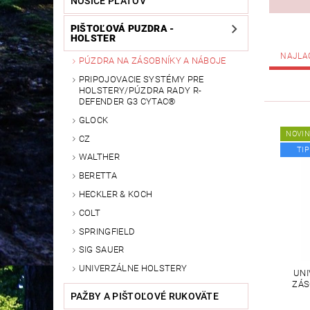
NOSIČE PLÁTOV
PIŠTOĽOVÁ PUZDRA -
HOLSTER
NAJLA
PÚZDRA NA ZÁSOBNÍKY A NÁBOJE
PRIPOJOVACIE SYSTÉMY PRE
HOLSTERY/PÚZDRA RADY R-
DEFENDER G3 CYTAC®
GLOCK
NOVI
CZ
TIP
WALTHER
BERETTA
HECKLER & KOCH
COLT
SPRINGFIELD
SIG SAUER
UNIVERZÁLNE HOLSTERY
UNI
ZÁS
PAŽBY A PIŠTOĽOVÉ RUKOVÄTE