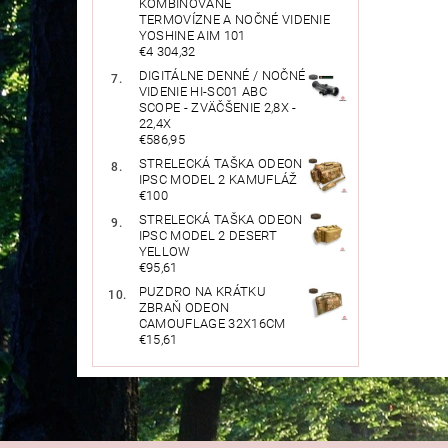
KOMBINOVANÉ
TERMOVÍZNE A NOČNÉ VIDENIE
YOSHINE AIM 101
€4 304,32
DIGITÁLNE DENNÉ / NOČNÉ
VIDENIE HI-SC01 ABC
SCOPE - ZVÄČŠENIE 2,8X -
22,4X
€586,95
STRELECKÁ TAŠKA ODEON
IPSC MODEL 2 KAMUFLÁŽ
€100
STRELECKÁ TAŠKA ODEON
IPSC MODEL 2 DESERT
YELLOW
€95,61
PUZDRO NA KRÁTKU
ZBRAŇ ODEON
CAMOUFLAGE 32X16CM
€15,61