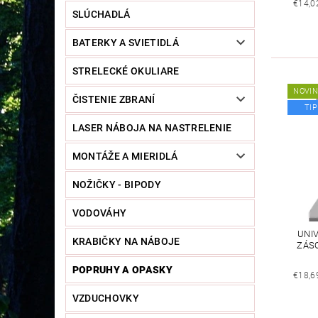
€14,0
SLÚCHADLÁ
BATERKY A SVIETIDLÁ
STRELECKÉ OKULIARE
NOVI
ČISTENIE ZBRANÍ
TIP
LASER NÁBOJA NA NASTRELENIE
MONTÁŽE A MIERIDLÁ
NOŽIČKY - BIPODY
VODOVÁHY
UNI
KRABIČKY NA NÁBOJE
ZÁSO
POPRUHY A OPASKY
€18,6
VZDUCHOVKY