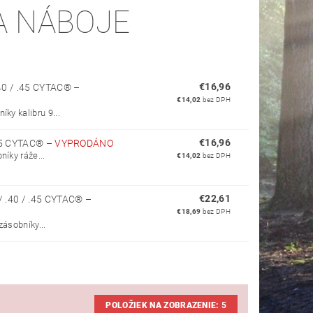
A NÁBOJE
€16,96
0 / .45 CYTAC®
–
€14,02
bez DPH
ky kalibru 9...
€16,96
45 CYTAC®
–
VYPRODÁNO
íky ráže...
€14,02
bez DPH
€22,61
.40 / .45 CYTAC®
–
€18,69
bez DPH
zásobníky...
POLOŽIEK NA ZOBRAZENIE:
5