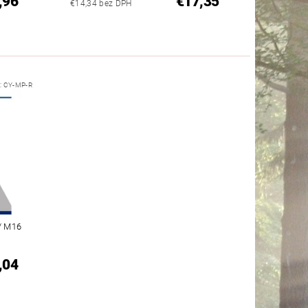
,96
€17,35
€14,34 bez DPH
:
CY-MP-R
/ M16
,04