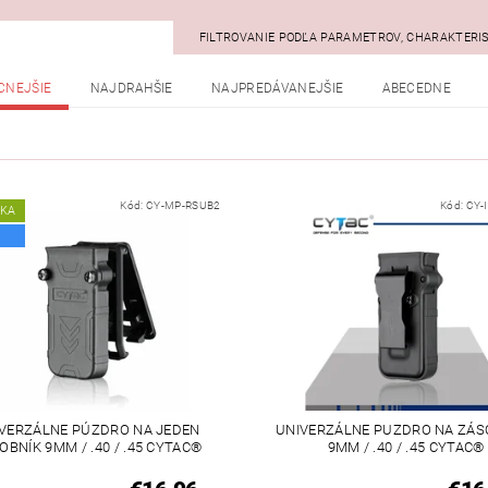
FILTROVANIE PODĽA PARAMETROV, CHARAKTERI
CNEJŠIE
NAJDRAHŠIE
NAJPREDÁVANEJŠIE
ABECEDNE
Kód:
CY-MP-RSUB2
Kód:
CY-
NKA
VERZÁLNE PÚZDRO NA JEDEN
UNIVERZÁLNE PUZDRO NA ZÁS
OBNÍK 9MM / .40 / .45 CYTAC®
9MM / .40 / .45 CYTAC®