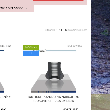
STÍK A VÝROBCOV
1
1
5
Stránka
z
-
položiek celkom
IMP-UUG2
Kód:
CY-SC-U
NOVINKA
TIP
OBNÍKY
TAKTICKÉ PUZDRO NA NÁBOJE DO
BROKOVNICE 12GA CYTAC®