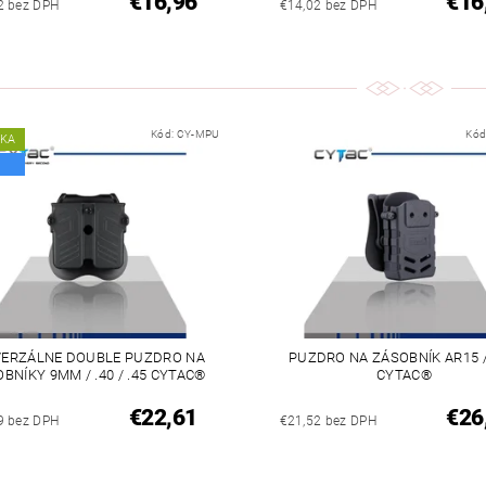
€16,96
€16
2 bez DPH
€14,02 bez DPH
Kód:
CY-MPU
Kód
NKA
VERZÁLNE DOUBLE PUZDRO NA
PUZDRO NA ZÁSOBNÍK AR15 
BNÍKY 9MM / .40 / .45 CYTAC®
CYTAC®
€22,61
€26
9 bez DPH
€21,52 bez DPH