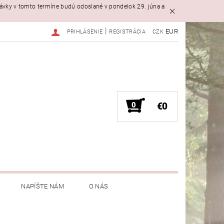
návky v tomto termíne budú odoslané v pondelok 29. júna a
|
EUR
PRIHLÁSENIE
REGISTRÁCIA
CZK
0
€0
NAPÍŠTE NÁM
O NÁS