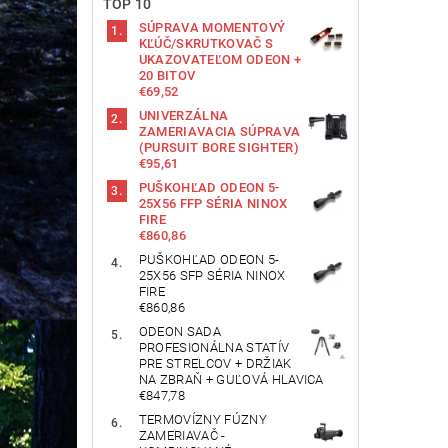
TOP 10
SÚPRAVA MOMENTOVÝ
KĽÚČ/SKRUTKOVAČ S
UKAZOVATEĽOM ODEON +
20 BITOV
€69,52
UNIVERZÁLNA
ZAMERIAVACIA SÚPRAVA
(PURSUIT BORE SIGHTER)
€95,61
PUŠKOHĽAD ODEON 5-
25X56 FFP SÉRIA NINOX
FIRE
€860,86
PUŠKOHĽAD ODEON 5-
25X56 SFP SÉRIA NINOX
FIRE
€860,86
ODEON SADA
PROFESIONÁLNA STATÍV
PRE STRELCOV + DRŽIAK
NA ZBRAŇ + GUĽOVÁ HLAVICA
€847,78
TERMOVÍZNY FÚZNY
ZAMERIAVAČ -