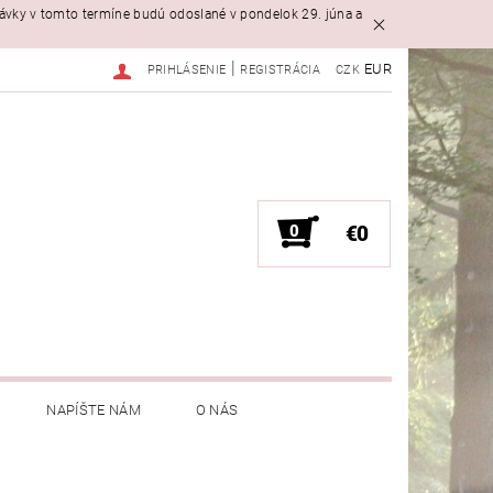
návky v tomto termíne budú odoslané v pondelok 29. júna a
|
EUR
PRIHLÁSENIE
REGISTRÁCIA
CZK
0
€0
NAPÍŠTE NÁM
O NÁS