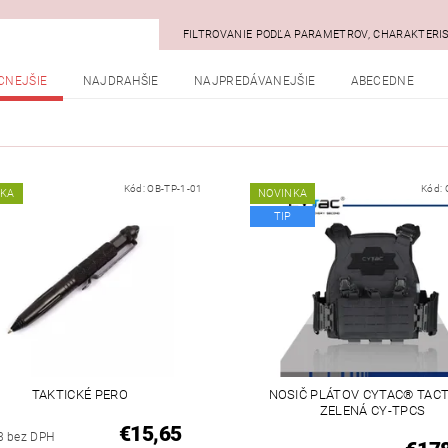
FILTROVANIE PODĽA PARAMETROV, CHARAKTERI
CNEJŠIE
NAJDRAHŠIE
NAJPREDÁVANEJŠIE
ABECEDNE
Kód:
OB-TP-1-01
Kód:
NKA
NOVINKA
TIP
TAKTICKÉ PERO
NOSIČ PLÁTOV CYTAC® TACT
ZELENÁ CY-TPCS
€15,65
3 bez DPH