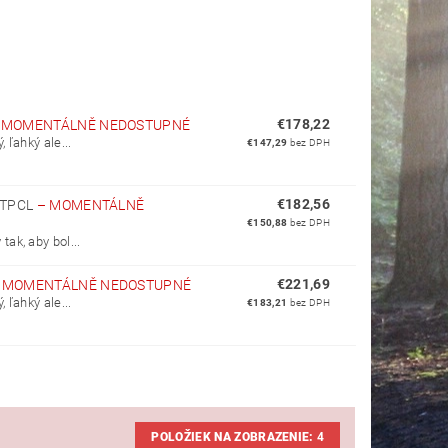
€178,22
–
MOMENTÁLNĚ NEDOSTUPNÉ
 ľahký ale...
€147,29
bez DPH
€182,56
-TPCL
–
MOMENTÁLNĚ
€150,88
bez DPH
ak, aby bol...
€221,69
–
MOMENTÁLNĚ NEDOSTUPNÉ
 ľahký ale...
€183,21
bez DPH
POLOŽIEK NA ZOBRAZENIE:
4