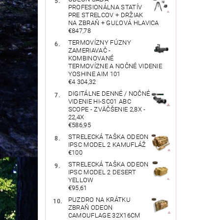
PROFESIONÁLNA STATÍV
PRE STRELCOV + DRŽIAK
NA ZBRAŇ + GUĽOVÁ HLAVICA
€847,78
TERMOVÍZNY FÚZNY
ZAMERIAVAČ -
KOMBINOVANÉ
TERMOVÍZNE A NOČNÉ VIDENIE
YOSHINE AIM 101
€4 304,32
DIGITÁLNE DENNÉ / NOČNÉ
VIDENIE HI-SC01 ABC
SCOPE - ZVÄČŠENIE 2,8X -
22,4X
€586,95
STRELECKÁ TAŠKA ODEON
IPSC MODEL 2 KAMUFLÁŽ
€100
STRELECKÁ TAŠKA ODEON
IPSC MODEL 2 DESERT
YELLOW
€95,61
PUZDRO NA KRÁTKU
ZBRAŇ ODEON
CAMOUFLAGE 32X16CM