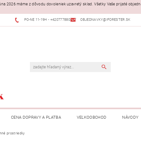
. júna 2026 máme z dôvodu dovoleniek uzavretý sklad. Všetky Vaše prijaté objed
PO-NE 11-19H - +420777880397
OBJEDNAVKY@IFORESTER.SK
CENA DOPRAVY A PLATBA
VEĽKOOBCHOD
NÁVODY
nné prostriedky