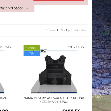
STÍK A VÝROBCOV
1
1
4
Stránka
z
-
položiek celkom
CY-TPCSG
Kód:
CY-TPCL
NOVINKA
TIP
ICAL
NOSIČ PLÁTOV CYTAC® UTILITY ČIERNA
/ ZELENÁ CY-TPCL