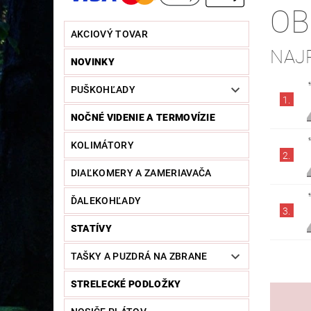
OB
AKCIOVÝ TOVAR
NAJ
NOVINKY
PUŠKOHĽADY
1.
NOČNÉ VIDENIE A TERMOVÍZIE
KOLIMÁTORY
2.
DIAĽKOMERY A ZAMERIAVAČA
ĎALEKOHĽADY
3.
STATÍVY
TAŠKY A PUZDRÁ NA ZBRANE
STRELECKÉ PODLOŽKY