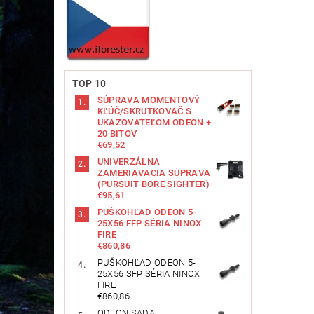
TOP 10
SÚPRAVA MOMENTOVÝ
KĽÚČ/SKRUTKOVAČ S
UKAZOVATEĽOM ODEON +
20 BITOV
€69,52
UNIVERZÁLNA
ZAMERIAVACIA SÚPRAVA
(PURSUIT BORE SIGHTER)
€95,61
PUŠKOHĽAD ODEON 5-
25X56 FFP SÉRIA NINOX
FIRE
€860,86
PUŠKOHĽAD ODEON 5-
25X56 SFP SÉRIA NINOX
FIRE
€860,86
ODEON SADA