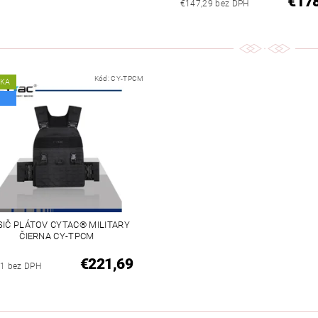
€17
€147,29 bez DPH
Kód:
CY-TPCM
NKA
IČ PLÁTOV CYTAC® MILITARY
ČIERNA CY-TPCM
€221,69
1 bez DPH