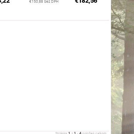
8,22
€182,56
€150,88 bez DPH
1
1
4
Stránka
z
-
položiek celkom