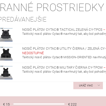
RANNÉ PROSTRIEDKY
PREDÁVANEJŠIE
NOSIČ PLÁTOV CYTAC® TACTICAL ZELENÁ CY-TPCS
Taktický nosič plátov Cytac® navrhnutý tak, aby bol pohodlný,
NOSIČ PLÁTOV CYTAC® UTILITY ČIERNA / ZELENÁ CY
NEDOSTUPNÉ
Taktický nosič plátov Cytac® MISSION-ORIENTED navrhnutý t
NOSIČ PLÁTOV CYTAC® MILITARY ČIERNA CY-TPCM
Taktický nosič plátov Cytac® navrhnutý tak, aby bol pohodlný,
UKÁŽ VIAC
€
15
€
222