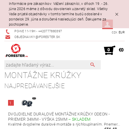
Informácie pre zákazníkov: Vážení zákazníci, v dňoch 19. - 26.
júna 2026 máme z dôvodu dovoleniek uzavretý sklad. Všetky
Vaše prijaté objednávky v tomto termíne budú odoslané v
pondelok 29. júna a doručené nasledujúci deň. Ďakujeme za
pochopenie.
PO-NE 11-19H - +420777880397
EUR
CZK
OBJEDNAVKY@IFORESTER.SK
0
€0
MONTÁŽNE KRÚŽKY
NAJPREDÁVANEJŠIE
1.
DVOJDIELNE DURALOVÉ MONTÁŽNE KRÚŽKY ODEON -
PRIEMER 34MM - VÝŠKA 25MM
–
SKLADEM
Kvalitné dvojdielne duralové montáže s rýchloupínaním. Priemer...