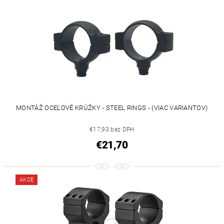
MONTÁŽ OCEĽOVÉ KRÚŽKY - STEEL RINGS - (VIAC VARIANTOV)
€17,93 bez DPH
€21,70
AKCE