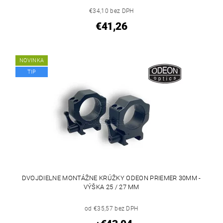
€34,10 bez DPH
€41,26
NOVINKA
TIP
DVOJDIELNE MONTÁŽNE KRÚŽKY ODEON PRIEMER 30MM -
VÝŠKA 25 / 27 MM
od €35,57 bez DPH