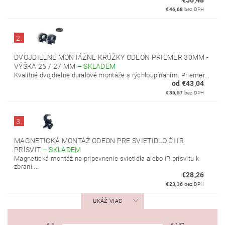
€56,48
€46,68
bez DPH
2.
DVOJDIELNE MONTÁŽNE KRÚŽKY ODEON PRIEMER 30MM -
VÝŠKA 25 / 27 MM
–
SKLADEM
Kvalitné dvojdielne duralové montáže s rýchloupínaním. Priemer...
od €43,04
€35,57
bez DPH
3.
MAGNETICKÁ MONTÁŽ ODEON PRE SVIETIDLO ČI IR
PRÍSVIT
–
SKLADEM
Magnetická montáž na pripevnenie svietidla alebo IR prísvitu k
zbrani....
€28,26
€23,36
bez DPH
UKÁŽ VIAC
€
4
€
157