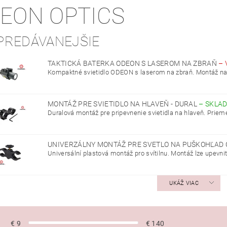
EON OPTICS
PREDÁVANEJŠIE
TAKTICKÁ BATERKA ODEON S LASEROM NA ZBRAŇ
–
Kompaktné svietidlo ODEON s laserom na zbraň. Montáž na w
MONTÁŽ PRE SVIETIDLO NA HLAVEŇ - DURAL
–
SKLA
Duralová montáž pre pripevnenie svietidla na hlaveň. Priem
UNIVERZÁLNY MONTÁŽ PRE SVETLO NA PUŠKOHĽAD 
Universální plastová montáž pro svítilnu. Montáž lze upevnit 
UKÁŽ VIAC
€
9
€
140