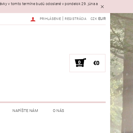
návky v tomto termíne budú odoslané v pondelok 29. júna a
|
EUR
PRIHLÁSENIE
REGISTRÁCIA
CZK
0
€0
NAPÍŠTE NÁM
O NÁS