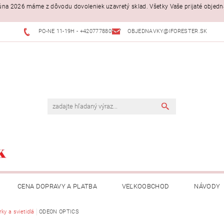
. júna 2026 máme z dôvodu dovoleniek uzavretý sklad. Všetky Vaše prijaté objed
PO-NE 11-19H - +420777880397
OBJEDNAVKY@IFORESTER.SK
CENA DOPRAVY A PLATBA
VEĽKOOBCHOD
NÁVODY
ky a svietidlá
ODEON OPTICS