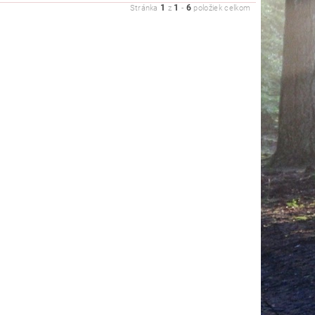
1
1
6
Stránka
z
-
položiek celkom