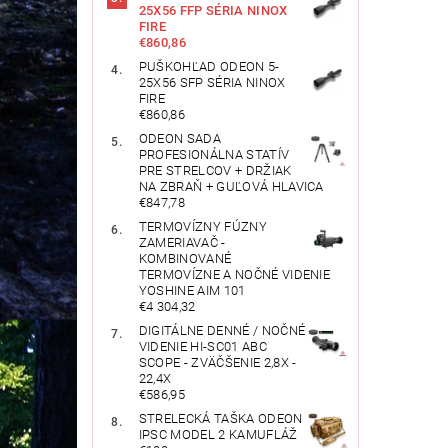
25X56 FFP SÉRIA NINOX
FIRE
€860,86
PUŠKOHĽAD ODEON 5-
25X56 SFP SÉRIA NINOX
FIRE
€860,86
ODEON SADA
PROFESIONÁLNA STATÍV
PRE STRELCOV + DRŽIAK
NA ZBRAŇ + GUĽOVÁ HLAVICA
€847,78
TERMOVÍZNY FÚZNY
ZAMERIAVAČ -
KOMBINOVANÉ
TERMOVÍZNE A NOČNÉ VIDENIE
YOSHINE AIM 101
€4 304,32
DIGITÁLNE DENNÉ / NOČNÉ
VIDENIE HI-SC01 ABC
SCOPE - ZVÄČŠENIE 2,8X -
22,4X
€586,95
STRELECKÁ TAŠKA ODEON
IPSC MODEL 2 KAMUFLÁŽ