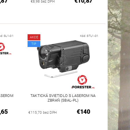
,87
€10,87
€8,98 bez DPH
ód:
SL1-01
Kód:
STL1-01
AKCE
TIP
LASEROM
TAKTICKÁ SVIETIDLO S LASEROM NA
ZBRAŇ (SBAL-PL)
,65
€140
€115,70 bez DPH