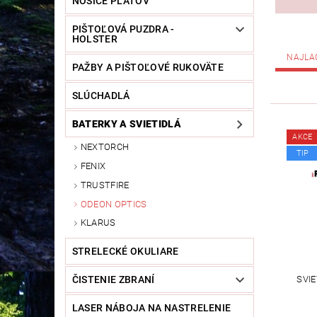
NOSIČE PLÁTOV
PIŠTOĽOVÁ PUZDRA -
HOLSTER
NAJLA
PAŽBY A PIŠTOĽOVÉ RUKOVÄTE
SLÚCHADLÁ
BATERKY A SVIETIDLÁ
AKCE
NEXTORCH
TIP
FENIX
TRUSTFIRE
ODEON OPTICS
KLARUS
STRELECKÉ OKULIARE
SVI
ČISTENIE ZBRANÍ
LASER NÁBOJA NA NASTRELENIE