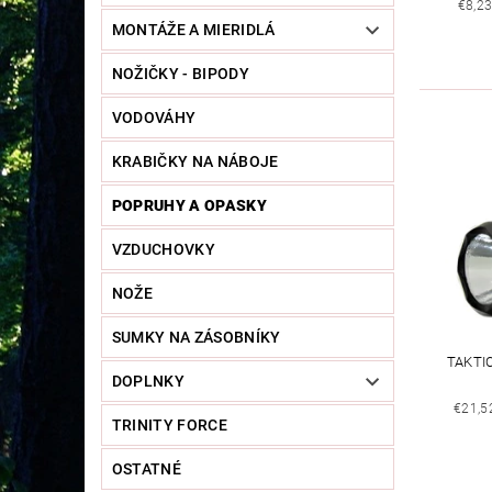
€8,2
MONTÁŽE A MIERIDLÁ
NOŽIČKY - BIPODY
VODOVÁHY
KRABIČKY NA NÁBOJE
POPRUHY A OPASKY
VZDUCHOVKY
NOŽE
SUMKY NA ZÁSOBNÍKY
TAKTI
DOPLNKY
€21,5
TRINITY FORCE
OSTATNÉ