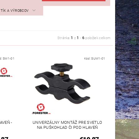
STÍK A VÝROBCOV
1
1
6
Stránka
z
-
položiek celkom
d:
SM1-01
Kód:
SUM1-01
AVEŇ -
UNIVERZÁLNY MONTÁŽ PRE SVETLO
NA PUŠKOHĽAD ČI POD HLAVEŇ