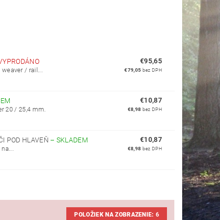
€95,65
VYPRODÁNO
eaver / rail...
€79,05
bez DPH
€10,87
DEM
er 20 / 25,4 mm.
€8,98
bez DPH
€10,87
ČI POD HLAVEŇ
–
SKLADEM
na...
€8,98
bez DPH
POLOŽIEK NA ZOBRAZENIE:
6