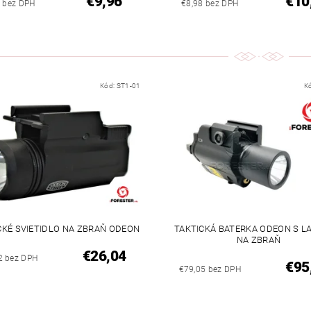
€9,96
€10
3 bez DPH
€8,98 bez DPH
Kód:
ST1-01
K
CKÉ SVIETIDLO NA ZBRAŇ ODEON
TAKTICKÁ BATERKA ODEON S 
NA ZBRAŇ
€26,04
2 bez DPH
€95
€79,05 bez DPH