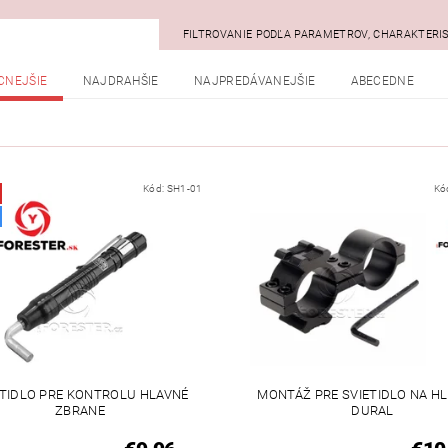
FILTROVANIE PODĽA PARAMETROV, CHARAKTERI
CNEJŠIE
NAJDRAHŠIE
NAJPREDÁVANEJŠIE
ABECEDNE
Kód:
SH1-01
Kó
ETIDLO PRE KONTROLU HLAVNÉ
MONTÁŽ PRE SVIETIDLO NA HL
ZBRANE
DURAL