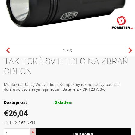
1
z 3
TAKTICKÉ SVIETIDLO NA ZBRAŇ
ODEON
Montáž na Rail aj Weaver lištu. Kompaktný rozmer. Je vyrobená z
duralu so vzdialeným spínačom. Batérie 2 x CR 123 A 3V.
Dostupnosť
Skladem
€26,04
€21,52 bez DPH