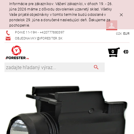
Informácie pre zákazníkov: Vážení zákazníci, v dňoch 19. - 26.
júna 2026 máme z dôvodu dovoleniek uzavretý sklad. Všetky
Vaše prijaté objednávky v tomto termíne budú odoslané v
pondelok 29. júna a doručené nasledujúci deň. Ďakujeme za
pochopenie.
PO-NE 11-19H - +420777880397
EUR
CZK
OBJEDNAVKY@IFORESTER.SK
0
€0