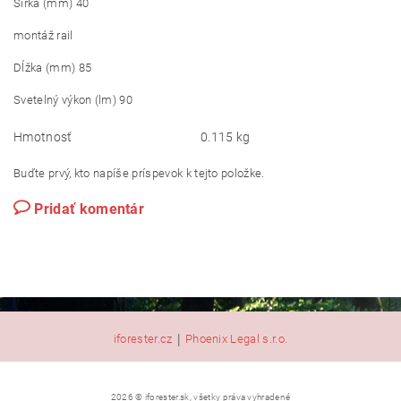
Šírka (mm) 40
montáž rail
Dĺžka (mm) 85
Svetelný výkon (lm) 90
Hmotnosť
0.115 kg
Buďte prvý, kto napíše príspevok k tejto položke.
Pridať komentár
|
iforester.cz
Phoenix Legal s.r.o.
2026 © iforester.sk, všetky práva vyhradené