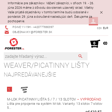
Informácie pre zákazníkov: Vážení zákazníci, v dňoch 19. - 26.
júna 2026 máme z dôvodu dovoleniek uzavretý sklad. Všetky
Vaše prijaté objednávky v tomto termíne budú odoslané v
pondelok 29. júna a doručené nasledujúci deň. Ďakujeme za
pochopenie.
PO-NE 11-19H - +420777880397
EUR
CZK
OBJEDNAVKY@IFORESTER.SK
0
€0
WEAVER/PICATINNY LIŠTY
NAJPREDÁVANEJŠIE
1.
M-LOK PICATINNY LIŠTA 5 / 7 / 13 SLOTOV
–
VYPRODÁNO
Lišta pre pripojenie na systém M-lok. Varianty: 13 slotov 7 slotov
5...
od €10,87