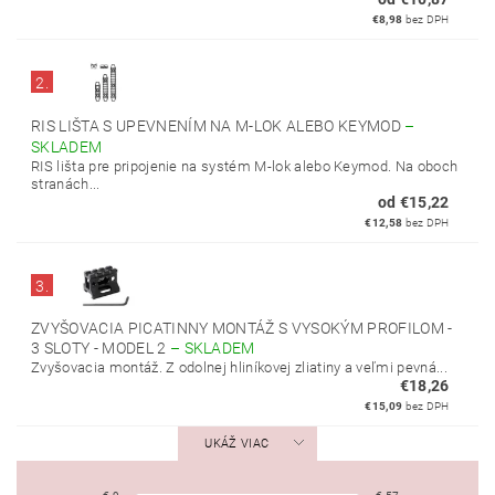
€8,98
bez DPH
2.
RIS LIŠTA S UPEVNENÍM NA M-LOK ALEBO KEYMOD
–
SKLADEM
RIS lišta pre pripojenie na systém M-lok alebo Keymod. Na oboch
stranách...
od €15,22
€12,58
bez DPH
3.
ZVYŠOVACIA PICATINNY MONTÁŽ S VYSOKÝM PROFILOM -
3 SLOTY - MODEL 2
–
SKLADEM
Zvyšovacia montáž. Z odolnej hliníkovej zliatiny a veľmi pevná...
€18,26
€15,09
bez DPH
UKÁŽ VIAC