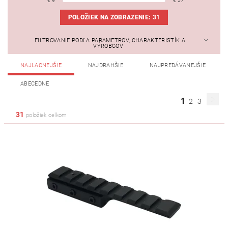
€
9
€
57
POLOŽIEK NA ZOBRAZENIE:
31
FILTROVANIE PODĽA PARAMETROV, CHARAKTERISTÍK A
VÝROBCOV
NAJLACNEJŠIE
NAJDRAHŠIE
NAJPREDÁVANEJŠIE
ABECEDNE
1
2
3
31
položiek celkom