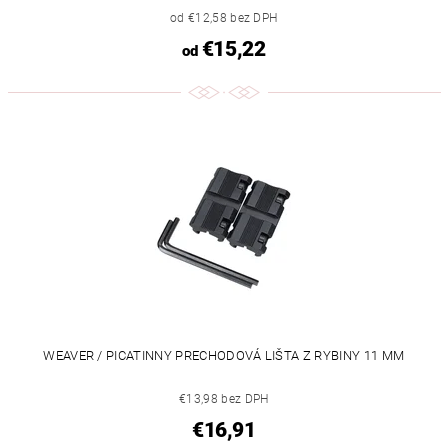
od €12,58 bez DPH
€15,22
od
WEAVER / PICATINNY PRECHODOVÁ LIŠTA Z RYBINY 11 MM
€13,98 bez DPH
€16,91