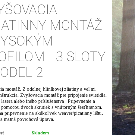
YŠOVACIA
CATINNY MONTÁŽ
VYSOKÝM
OFILOM - 3 SLOTY
MODEL 2
a montáž. Z odolnej hliníkovej zliatiny a veľmi
štrukcia. Zvyšovacia montáž pre pripojenie svietidla,
, lasera alebo iného príslušenstva . Pripevnenie a
e pomocou dvoch skrutiek s vnútorným šesťhranom.
a pripevnenie na akúkoľvek weaver/picatinny lištu.
na matná povrchová úprava.
sť
Skladem