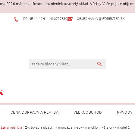
. júna 2026 máme z dôvodu dovoleniek uzavretý sklad. Všetky Vaše prijaté objed
PO-NE 11-19H - +420777880397
OBJEDNAVKY@IFORESTER.SK
CENA DOPRAVY A PLATBA
VEĽKOOBCHOD
NÁVODY
áže a mieridlá
Zvyšovacia picatinny montáž s vysokým profilom - 3 sloty - model 2