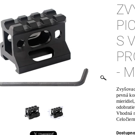
ZV
PI
S 
PR
- 
Zvyšovaci
pevná kon
mieridiel
odobrati
Vhodná n
Celočier
Dostupno