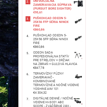
UNIVERZÁLNA
ZAMERIAVACIA SÚPRAVA
(PURSUIT BORE SIGHTER)
€95,61
PUŠKOHĽAD ODEON 5-
25X56 FFP SÉRIA NINOX
FIRE
€860,86
PUŠKOHĽAD ODEON 5-
25X56 SFP SÉRIA NINOX
FIRE
€860,86
ODEON SADA
PROFESIONÁLNA STATÍV
PRE STRELCOV + DRŽIAK
NA ZBRAŇ + GUĽOVÁ HLAVICA
€847,78
TERMOVÍZNY FÚZNY
ZAMERIAVAČ -
KOMBINOVANÉ
TERMOVÍZNE A NOČNÉ VIDENIE
YOSHINE AIM 101
€4 304,32
DIGITÁLNE DENNÉ / NOČNÉ
VIDENIE HI-SC01 ABC
SCOPE - ZVÄČŠENIE 2,8X -