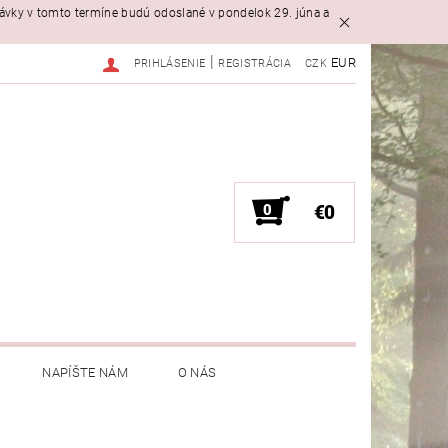
návky v tomto termíne budú odoslané v pondelok 29. júna a
|
EUR
PRIHLÁSENIE
REGISTRÁCIA
CZK
0
€0
NAPÍŠTE NÁM
O NÁS