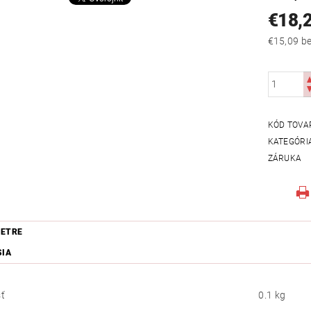
€18,
€15
KÓD TOVA
KATEGÓRI
ZÁRUKA
ETRE
SIA
ť
0.1 kg