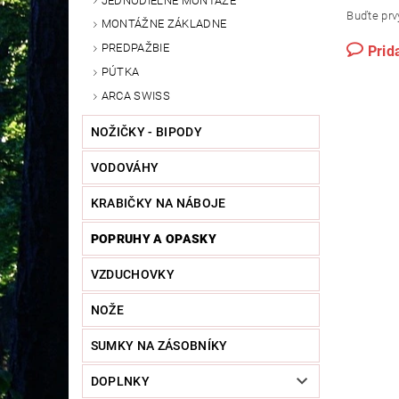
JEDNODIELNE MONTÁŽE
Buďte prvý
MONTÁŽNE ZÁKLADNE
PREDPAŽBIE
Prid
PÚTKA
ARCA SWISS
NOŽIČKY - BIPODY
VODOVÁHY
KRABIČKY NA NÁBOJE
POPRUHY A OPASKY
VZDUCHOVKY
NOŽE
SUMKY NA ZÁSOBNÍKY
DOPLNKY