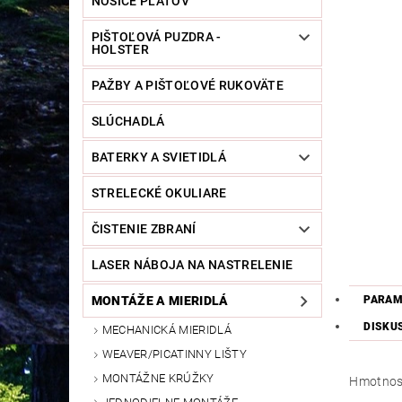
NOSIČE PLÁTOV
PIŠTOĽOVÁ PUZDRA -
HOLSTER
PAŽBY A PIŠTOĽOVÉ RUKOVÄTE
SLÚCHADLÁ
BATERKY A SVIETIDLÁ
STRELECKÉ OKULIARE
ČISTENIE ZBRANÍ
LASER NÁBOJA NA NASTRELENIE
PARAM
MONTÁŽE A MIERIDLÁ
DISKU
MECHANICKÁ MIERIDLÁ
WEAVER/PICATINNY LIŠTY
MONTÁŽNE KRÚŽKY
Hmotnos