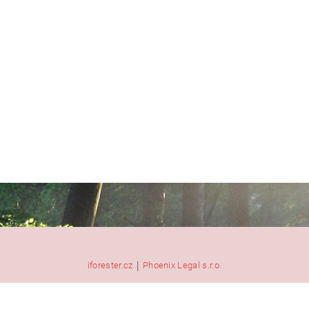
|
iforester.cz
Phoenix Legal s.r.o.