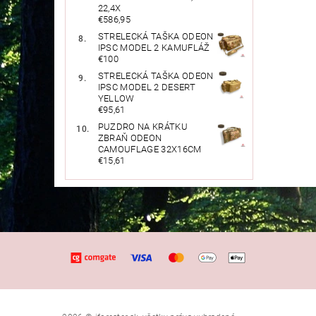
22,4X
€586,95
STRELECKÁ TAŠKA ODEON
IPSC MODEL 2 KAMUFLÁŽ
€100
STRELECKÁ TAŠKA ODEON
IPSC MODEL 2 DESERT
YELLOW
€95,61
PUZDRO NA KRÁTKU
ZBRAŇ ODEON
CAMOUFLAGE 32X16CM
€15,61