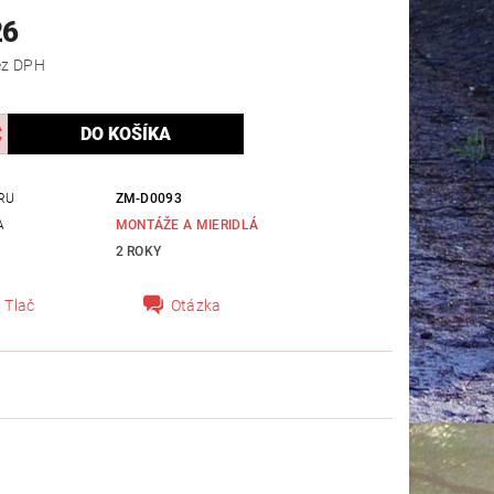
26
,09 bez DPH
RU
ZM-D0093
A
MONTÁŽE A MIERIDLÁ
2 ROKY
Tlač
Otázka