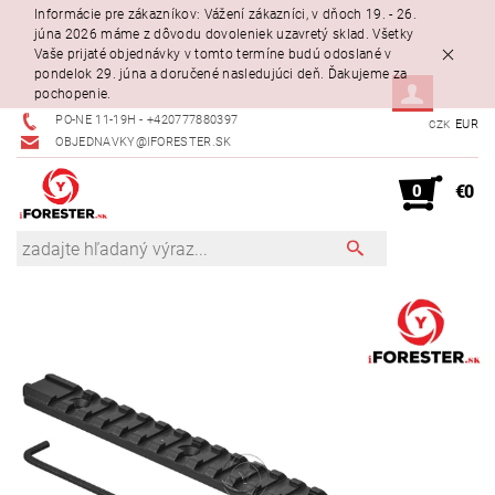
Informácie pre zákazníkov: Vážení zákazníci, v dňoch 19. - 26.
júna 2026 máme z dôvodu dovoleniek uzavretý sklad. Všetky
Vaše prijaté objednávky v tomto termíne budú odoslané v
pondelok 29. júna a doručené nasledujúci deň. Ďakujeme za
pochopenie.
PO-NE 11-19H - +420777880397
EUR
CZK
OBJEDNAVKY@IFORESTER.SK
0
€0