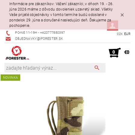
Informácie pre zákazníkov: Vážení zákazníci, v dňoch 19. - 26.
júna 2026 máme z dôvodu dovoleniek uzavretý sklad. Všetky
Vaše prijaté objednávky v tomto termíne budú odoslané v
pondelok 29. júna a doručené nasledujúci deň. Ďakujeme za
pochopenie.
PO-NE 11-19H - +420777880397
EUR
CZK
OBJEDNAVKY@IFORESTER.SK
0
€0
NOVINKA