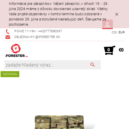
Informácie pre zákazníkov: Vážení zákazníci, v dňoch 19. - 26.
júna 2026 máme z dôvodu dovoleniek uzavretý sklad. Všetky
Vaše prijaté objednávky v tomto termíne budú odoslané v
pondelok 29. júna a doručené nasledujúci deň. Ďakujeme za
pochopenie.
PO-NE 11-19H - +420777880397
EUR
CZK
OBJEDNAVKY@IFORESTER.SK
0
€0
NOVINKA