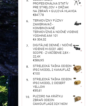
PROFESIONÁLNA STATÍV
PRE STRELCOV + DRŽIAK
NA ZBRAŇ + GUĽOVÁ HLAVICA
€847,78
TERMOVÍZNY FÚZNY
ZAMERIAVAČ -
KOMBINOVANÉ
TERMOVÍZNE A NOČNÉ VIDENIE
YOSHINE AIM 101
€4 304,32
DIGITÁLNE DENNÉ / NOČNÉ
VIDENIE HI-SC01 ABC
SCOPE - ZVÄČŠENIE 2,8X -
22,4X
€586,95
STRELECKÁ TAŠKA ODEON
IPSC MODEL 2 KAMUFLÁŽ
€100
STRELECKÁ TAŠKA ODEON
IPSC MODEL 2 DESERT
YELLOW
€95,61
PUZDRO NA KRÁTKU
ZBRAŇ ODEON
CAMOUFLAGE 32X16CM