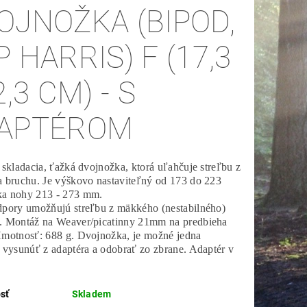
OJNOŽKA (BIPOD,
P HARRIS) F (17,3
2,3 CM) - S
APTÉROM
 skladacia, ťažká dvojnožka, ktorá uľahčuje streľbu z
a bruchu. Je výškovo nastaviteľný od 173 do 223
a nohy 213 - 273 mm.
dpory umožňujú streľbu z mäkkého (nestabilného)
. Montáž na Weaver/picatinny 21mm na predbieha
Hmotnosť: 688 g. Dvojnožka, je možné jedna
 vysunúť z adaptéra a odobrať zo zbrane. Adaptér v
sť
Skladem