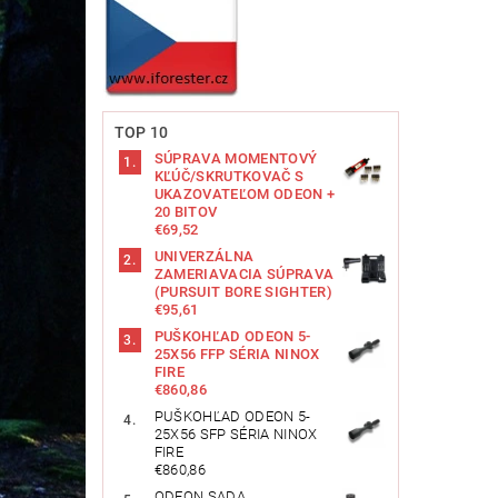
TOP 10
SÚPRAVA MOMENTOVÝ
KĽÚČ/SKRUTKOVAČ S
UKAZOVATEĽOM ODEON +
20 BITOV
€69,52
UNIVERZÁLNA
ZAMERIAVACIA SÚPRAVA
(PURSUIT BORE SIGHTER)
€95,61
PUŠKOHĽAD ODEON 5-
25X56 FFP SÉRIA NINOX
FIRE
€860,86
PUŠKOHĽAD ODEON 5-
25X56 SFP SÉRIA NINOX
FIRE
€860,86
ODEON SADA