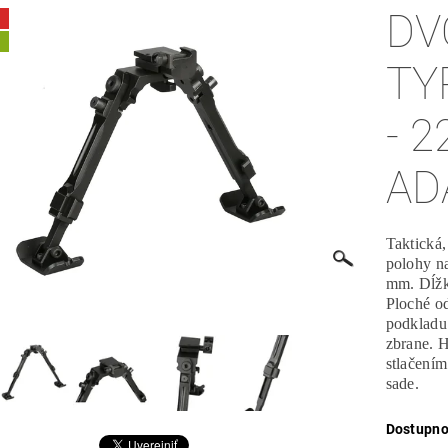
DV
A
TY
- 2
AD
Taktická,
polohy n
mm. Dĺžk
Ploché o
podkladu
zbrane. 
stlačením
sade.
Dostupno