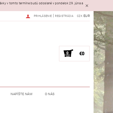
návky v tomto termíne budú odoslané v pondelok 29. júna a
|
EUR
PRIHLÁSENIE
REGISTRÁCIA
CZK
0
€0
NAPÍŠTE NÁM
O NÁS