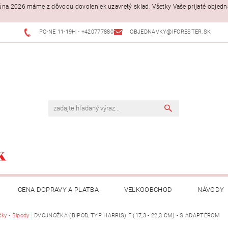
. júna 2026 máme z dôvodu dovoleniek uzavretý sklad. Všetky Vaše prijaté objed
PO-NE 11-19H - +420777880397
OBJEDNAVKY@IFORESTER.SK
CENA DOPRAVY A PLATBA
VEĽKOOBCHOD
NÁVODY
čky - Bipody
DVOJNOŽKA (BIPOD, TYP HARRIS) F (17,3 - 22,3 CM) - S ADAPTÉROM