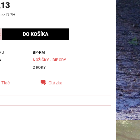
,13
197,63 bez DPH
RU
BP-RM
A
NOŽIČKY - BIPODY
2 ROKY
Tlač
Otázka