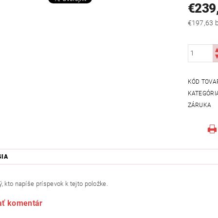
€239
€
KÓD TOVA
KATEGÓRI
ZÁRUKA
SIA
, kto napíše príspevok k tejto položke.
ať komentár