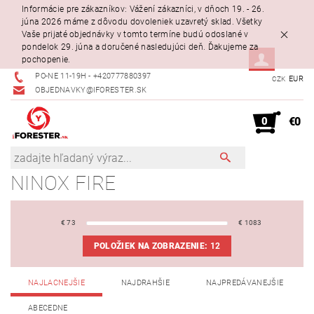
Informácie pre zákazníkov: Vážení zákazníci, v dňoch 19. - 26.
júna 2026 máme z dôvodu dovoleniek uzavretý sklad. Všetky
Vaše prijaté objednávky v tomto termíne budú odoslané v
pondelok 29. júna a doručené nasledujúci deň. Ďakujeme za
pochopenie.
PO-NE 11-19H - +420777880397
EUR
CZK
OBJEDNAVKY@IFORESTER.SK
0
€0
NINOX FIRE
€
73
€
1083
POLOŽIEK NA ZOBRAZENIE:
12
NAJLACNEJŠIE
NAJDRAHŠIE
NAJPREDÁVANEJŠIE
ABECEDNE