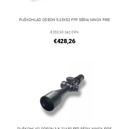
PUŠKOHĽAD ODEON 5-25X52 FFP SÉRIA NINOX FIRE
€353,93 bez DPH
€428,26
PUŠKOHĽAD ODEON 3.8-21X50 FFP SÉRIA NINOX FIRE