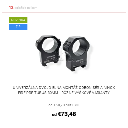
12
položiek celkom
NOVINKA
TIP
UNIVERZÁLNA DVOJDIELNA MONTÁŽ ODEON SÉRIA NINOX
FIRE PRE TUBUS 30MM - RÔZNE VÝŠKOVÉ VARIANTY
od €60,73 bez DPH
€73,48
od