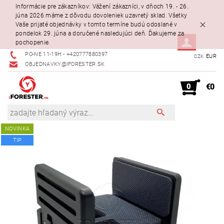
Informácie pre zákazníkov: Vážení zákazníci, v dňoch 19. - 26.
júna 2026 máme z dôvodu dovoleniek uzavretý sklad. Všetky
Vaše prijaté objednávky v tomto termíne budú odoslané v
pondelok 29. júna a doručené nasledujúci deň. Ďakujeme za
pochopenie.
PO-NE 11-19H - +420777880397
EUR
CZK
OBJEDNAVKY@IFORESTER.SK
0
€0
NOVINKA
TIP