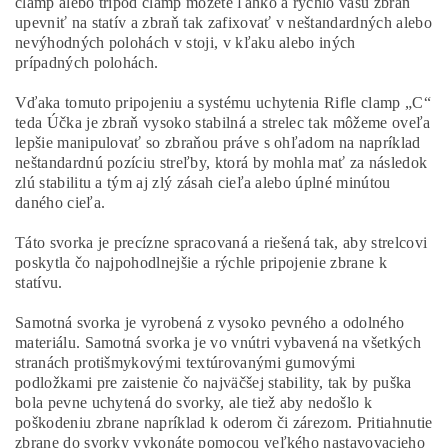
clamp alebo tripod clamp môžete ľahko a rýchlo vašu zbraň
upevniť na statív a zbraň tak zafixovať v neštandardných alebo
nevýhodných polohách v stoji, v kľaku alebo iných
prípadných polohách.
Vďaka tomuto pripojeniu a systému uchytenia Rifle clamp „C“
teda Účka je zbraň vysoko stabilná a strelec tak môžeme oveľa
lepšie manipulovať so zbraňou práve s ohľadom na napríklad
neštandardnú pozíciu streľby, ktorá by mohla mať za následok
zlú stabilitu a tým aj zlý zásah cieľa alebo úplné minútou
daného cieľa.
Táto svorka je precízne spracovaná a riešená tak, aby strelcovi
poskytla čo najpohodlnejšie a rýchle pripojenie zbrane k
statívu.
Samotná svorka je vyrobená z vysoko pevného a odolného
materiálu. Samotná svorka je vo vnútri vybavená na všetkých
stranách protišmykovými textúrovanými gumovými
podložkami pre zaistenie čo najväčšej stability, tak by puška
bola pevne uchytená do svorky, ale tiež aby nedošlo k
poškodeniu zbrane napríklad k oderom či zárezom. Pritiahnutie
zbrane do svorky vykonáte pomocou veľkého nastavovacieho