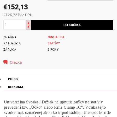
€152,13
€125,73 bez DPH
ZNAČKA
NINOX FIRE
KATEGÓRIA
STATÍVY
ZÁRUKA
2 ROKY
Otázka
POPIS
DISKUSIA
Univerzálna Svorka / Držiak na upnutie pušky na statív v
prevedení tzv. „Účko“ alebo Rifle Clamp „C“. Vďaka tejto
svorke inak označenej ako ako tripod saddle, rifle saddle, rifle