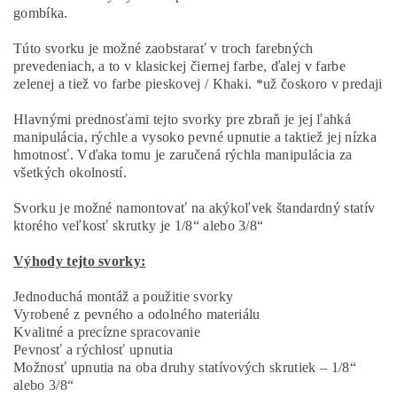
gombíka.
Túto svorku je možné zaobstarať v troch farebných
prevedeniach, a to v klasickej čiernej farbe, ďalej v farbe
zelenej a tiež vo farbe pieskovej / Khaki. *už čoskoro v predaji
Hlavnými prednosťami tejto svorky pre zbraň je jej ľahká
manipulácia, rýchle a vysoko pevné upnutie a taktiež jej nízka
hmotnosť. Vďaka tomu je zaručená rýchla manipulácia za
všetkých okolností.
Svorku je možné namontovať na akýkoľvek štandardný statív
ktorého veľkosť skrutky je 1/8“ alebo 3/8“
Výhody tejto svorky:
Jednoduchá montáž a použitie svorky
Vyrobené z pevného a odolného materiálu
Kvalitné a precízne spracovanie
Pevnosť a rýchlosť upnutia
Možnosť upnutia na oba druhy statívových skrutiek – 1/8“
alebo 3/8“