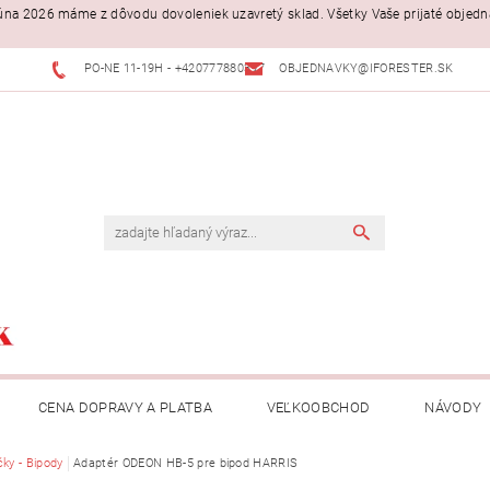
. júna 2026 máme z dôvodu dovoleniek uzavretý sklad. Všetky Vaše prijaté objed
PO-NE 11-19H - +420777880397
OBJEDNAVKY@IFORESTER.SK
CENA DOPRAVY A PLATBA
VEĽKOOBCHOD
NÁVODY
čky - Bipody
Adaptér ODEON HB-5 pre bipod HARRIS