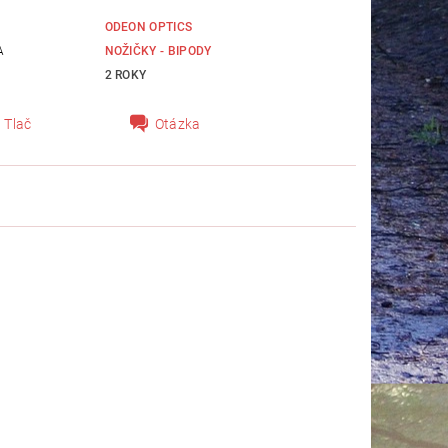
ODEON OPTICS
A
NOŽIČKY - BIPODY
2 ROKY
Tlač
Otázka