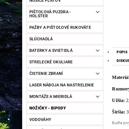
NOSIČE PLÁTOV
PIŠTOĽOVÁ PUZDRA -
HOLSTER
PAŽBY A PIŠTOĽOVÉ RUKOVÄTE
SLÚCHADLÁ
BATERKY A SVIETIDLÁ
POPIS
DISKU
STRELECKÉ OKULIARE
ČISTENIE ZBRANÍ
Materiál
LASER NÁBOJA NA NASTRELENIE
Rozmery
MONTÁŽE A MIERIDLÁ
Užšia:
2
NOŽIČKY - BIPODY
Širšia:
3
VODOVÁHY
Buďte prvý