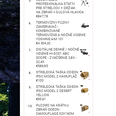
PROFESIONÁLNA STATÍV
PRE STRELCOV + DRŽIAK
NA ZBRAŇ + GUĽOVÁ HLAVICA
€847,78
TERMOVÍZNY FÚZNY
ZAMERIAVAČ -
KOMBINOVANÉ
TERMOVÍZNE A NOČNÉ VIDENIE
YOSHINE AIM 101
€4 304,32
DIGITÁLNE DENNÉ / NOČNÉ
VIDENIE HI-SC01 ABC
SCOPE - ZVÄČŠENIE 2,8X -
22,4X
€586,95
STRELECKÁ TAŠKA ODEON
IPSC MODEL 2 KAMUFLÁŽ
€100
STRELECKÁ TAŠKA ODEON
IPSC MODEL 2 DESERT
YELLOW
€95,61
PUZDRO NA KRÁTKU
ZBRAŇ ODEON
CAMOUFLAGE 32X16CM