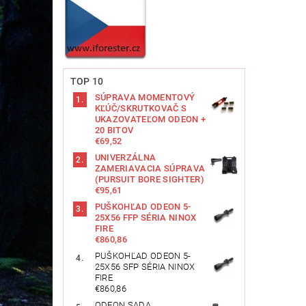
TOP 10
SÚPRAVA MOMENTOVÝ
KĽÚČ/SKRUTKOVAČ S
UKAZOVATEĽOM ODEON +
20 BITOV
€69,52
UNIVERZÁLNA
ZAMERIAVACIA SÚPRAVA
(PURSUIT BORE SIGHTER)
€95,61
PUŠKOHĽAD ODEON 5-
25X56 FFP SÉRIA NINOX
FIRE
€860,86
PUŠKOHĽAD ODEON 5-
25X56 SFP SÉRIA NINOX
FIRE
€860,86
ODEON SADA