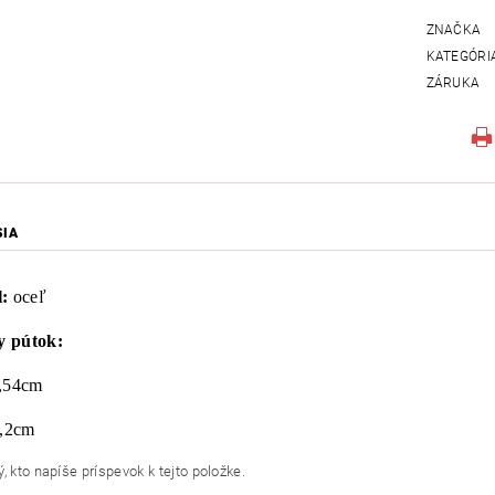
ZNAČKA
KATEGÓRI
ZÁRUKA
SIA
:
oceľ
 pútok:
,54cm
,2cm
, kto napíše príspevok k tejto položke.