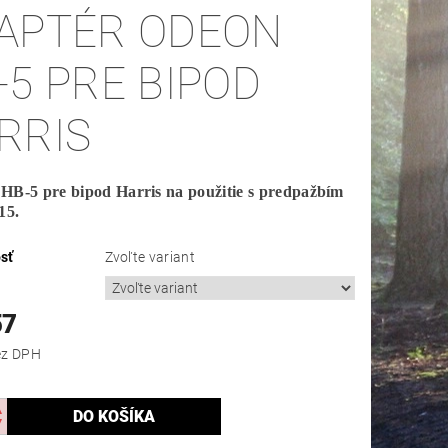
APTÉR ODEON
-5 PRE BIPOD
RRIS
HB-5 pre bipod Harris na použitie s predpažbím
15.
sť
Zvoľte variant
57
,17 bez DPH