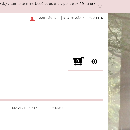
návky v tomto termíne budú odoslané v pondelok 29. júna a
|
EUR
PRIHLÁSENIE
REGISTRÁCIA
CZK
0
€0
NAPÍŠTE NÁM
O NÁS