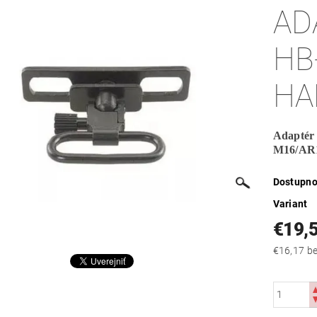
AD
HB
HA
Adaptér 
M16/AR
Dostupno
Variant
€19,
€16