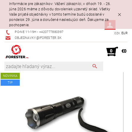
Informácie pre zákazníkov: Vážení zákazníci, v dňoch 19. - 26.
júna 2026 máme z dôvodu dovoleniek uzavretý sklad. Všetky
Vaše prijaté objednávky v tomto termíne budú odoslané v
pondelok 29. júna a doručené nasledujúci deň. Ďakujeme za
pochopenie.
PO-NE 11-19H - +420777880397
EUR
CZK
OBJEDNAVKY@IFORESTER.SK
0
€0
NOVINKA
TIP