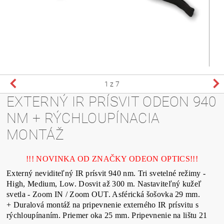
1
z 7
EXTERNÝ IR PRÍSVIT ODEON 940
NM + RÝCHLOUPÍNACIA
MONTÁŽ
!!! NOVINKA OD ZNAČKY ODEON OPTICS!!!
Externý neviditeľný IR prísvit 940 nm. Tri svetelné režimy -
High, Medium, Low. Dosvit až 300 m. Nastaviteľný kužeľ
svetla - Zoom IN / Zoom OUT. Asférická šošovka 29 mm.
+ Duralová montáž na pripevnenie externého IR prísvitu s
rýchloupínaním. Priemer oka 25 mm. Pripevnenie na lištu 21