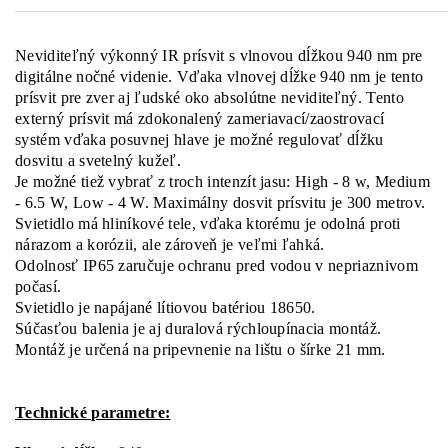
Neviditeľný výkonný IR prísvit s vlnovou dĺžkou 940 nm pre
digitálne nočné videnie. Vďaka vlnovej dĺžke 940 nm je tento
prísvit pre zver aj ľudské oko absolútne neviditeľný. Tento
externý prísvit má zdokonalený zameriavací/zaostrovací
systém vďaka posuvnej hlave je možné regulovať dĺžku
dosvitu a svetelný kužeľ.
Je možné tiež vybrať z troch intenzít jasu: High - 8 w, Medium
- 6.5 W, Low - 4 W. Maximálny dosvit prísvitu je 300 metrov.
Svietidlo má hliníkové tele, vďaka ktorému je odolná proti
nárazom a korózii, ale zároveň je veľmi ľahká.
Odolnosť IP65 zaručuje ochranu pred vodou v nepriaznivom
počasí.
Svietidlo je napájané lítiovou batériou 18650.
Súčasťou balenia je aj duralová rýchloupínacia montáž.
Montáž je určená na pripevnenie na lištu o šírke 21 mm.
Technické parametre: