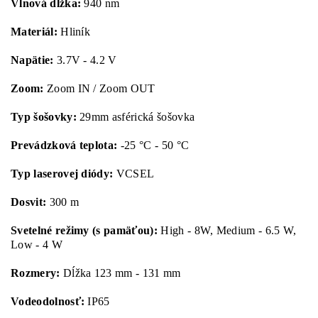
Vlnová dĺžka:
940 nm
Materiál:
Hliník
Napätie:
3.7V - 4.2 V
Zoom:
Zoom IN / Zoom OUT
Typ šošovky:
29mm asférická šošovka
Prevádzková teplota:
-25 °C - 50 °C
Typ laserovej diódy:
VCSEL
Dosvit:
300 m
Svetelné režimy (s pamäťou):
High - 8W, Medium - 6.5 W,
Low - 4 W
Rozmery:
Dĺžka 123 mm - 131 mm
Vodeodolnosť:
IP65