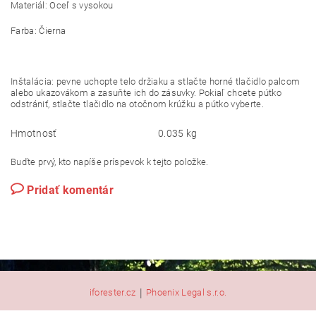
Materiál: Oceľ s vysokou
Farba: Čierna
Inštalácia: pevne uchopte telo držiaku a stlačte horné tlačidlo palcom
alebo ukazovákom a zasuňte ich do zásuvky. Pokiaľ chcete pútko
odstrániť, stlačte tlačidlo na otočnom krúžku a pútko vyberte.
Hmotnosť
0.035 kg
Buďte prvý, kto napíše príspevok k tejto položke.
Pridať komentár
|
iforester.cz
Phoenix Legal s.r.o.