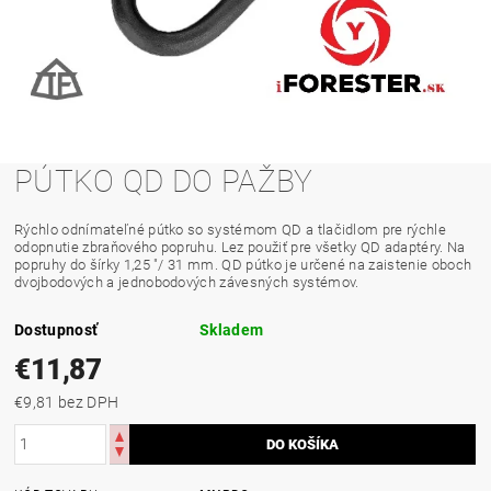
PÚTKO QD DO PAŽBY
Rýchlo odnímateľné pútko so systémom QD a tlačidlom pre rýchle
odopnutie zbraňového popruhu. Lez použiť pre všetky QD adaptéry. Na
popruhy do šírky 1,25 "/ 31 mm. QD pútko je určené na zaistenie oboch
dvojbodových a jednobodových závesných systémov.
Dostupnosť
Skladem
€11,87
€9,81 bez DPH