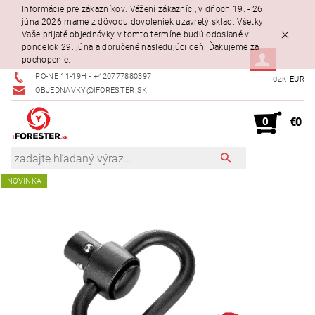
Informácie pre zákazníkov: Vážení zákazníci, v dňoch 19. - 26.
júna 2026 máme z dôvodu dovoleniek uzavretý sklad. Všetky
Vaše prijaté objednávky v tomto termíne budú odoslané v
pondelok 29. júna a doručené nasledujúci deň. Ďakujeme za
pochopenie.
PO-NE 11-19H - +420777880397
EUR
CZK
OBJEDNAVKY@IFORESTER.SK
0
€0
NOVINKA