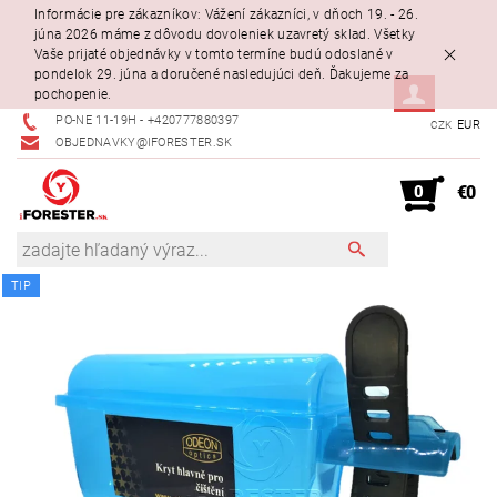
Informácie pre zákazníkov: Vážení zákazníci, v dňoch 19. - 26.
júna 2026 máme z dôvodu dovoleniek uzavretý sklad. Všetky
Vaše prijaté objednávky v tomto termíne budú odoslané v
pondelok 29. júna a doručené nasledujúci deň. Ďakujeme za
pochopenie.
PO-NE 11-19H - +420777880397
EUR
CZK
OBJEDNAVKY@IFORESTER.SK
0
€0
TIP