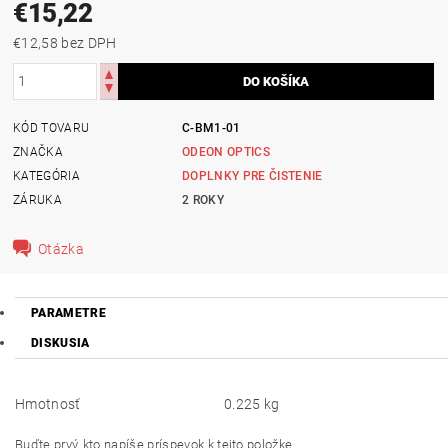
€15,22
€12,58 bez DPH
KÓD TOVARU
C-BM1-01
ZNAČKA
ODEON OPTICS
KATEGÓRIA
DOPLNKY PRE ČISTENIE
ZÁRUKA
2 ROKY
Otázka
PARAMETRE
DISKUSIA
Hmotnosť
0.225 kg
Buďte prvý, kto napíše príspevok k tejto položke.