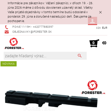
Informácie pre zákazníkov: Vážení zákazníci, v dňoch 19. - 26.
júna 2026 máme z dôvodu dovoleniek uzavretý sklad. Všetky
Vaše prijaté objednávky v tomto termíne budú odoslané v
pondelok 29. júna a doručené nasledujúci deň. Ďakujeme za
pochopenie.
PO-NE 11-19H - +420777880397
EUR
CZK
OBJEDNAVKY@IFORESTER.SK
0
€0
NOVINKA