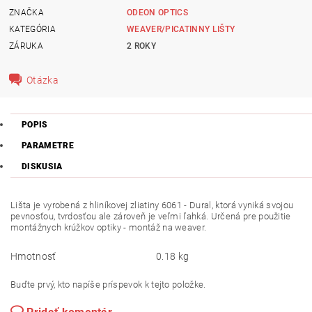
ZNAČKA
ODEON OPTICS
KATEGÓRIA
WEAVER/PICATINNY LIŠTY
ZÁRUKA
2 ROKY
Otázka
POPIS
PARAMETRE
DISKUSIA
Lišta je vyrobená z hliníkovej zliatiny 6061 - Dural, ktorá vyniká svojou
pevnosťou, tvrdosťou ale zároveň je veľmi ľahká. Určená pre použitie
montážnych krúžkov optiky - montáž na weaver.
Hmotnosť
0.18 kg
Buďte prvý, kto napíše príspevok k tejto položke.