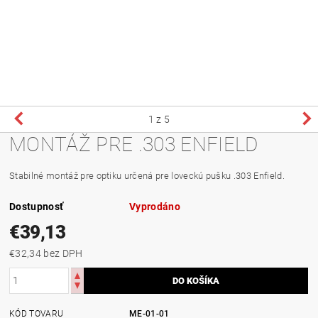
1
z 5
MONTÁŽ PRE .303 ENFIELD
Stabilné montáž pre optiku určená pre loveckú pušku .303 Enfield.
Dostupnosť
Vyprodáno
€39,13
€32,34 bez DPH
KÓD TOVARU
ME-01-01