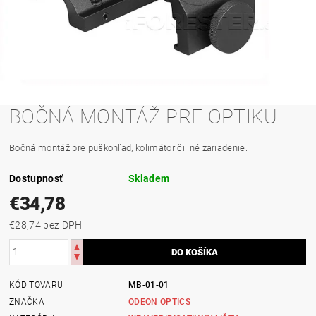
BOČNÁ MONTÁŽ PRE OPTIKU
Bočná montáž pre puškohľad, kolimátor či iné zariadenie.
Dostupnosť
Skladem
€34,78
€28,74 bez DPH
KÓD TOVARU
MB-01-01
ZNAČKA
ODEON OPTICS