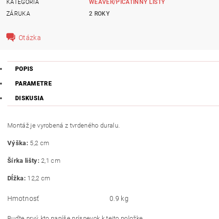
KATEGÓRIA
WEAVER/PICATINNY LIŠTY
ZÁRUKA
2 ROKY
Otázka
POPIS
PARAMETRE
DISKUSIA
Montáž je vyrobená z tvrdeného duralu.
Výška:
5,2 cm
Šírka lišty:
2,1 cm
Dĺžka:
12,2 cm
Hmotnosť
0.9 kg
Buďte prvý, kto napíše príspevok k tejto položke.