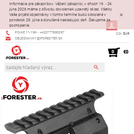
Informácie pre zákazníkov: Vážení zákazníci, v dňoch 19. - 26.
júna 2026 máme z dôvodu dovoleniek uzavretý sklad. Všetky
Vaše prijaté objednávky v tomto termíne budú odoslané v
pondelok 29. júna a doručené nasledujúci deň. Ďakujeme za
pochopenie.
PO-NE 11-19H - +420777880397
EUR
CZK
OBJEDNAVKY@IFORESTER.SK
0
€0