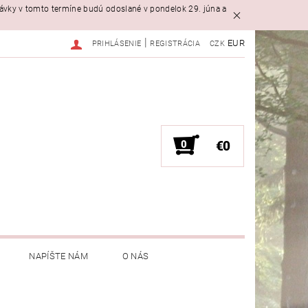
návky v tomto termíne budú odoslané v pondelok 29. júna a
|
EUR
PRIHLÁSENIE
REGISTRÁCIA
CZK
0
€0
NAPÍŠTE NÁM
O NÁS