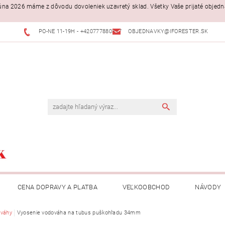
. júna 2026 máme z dôvodu dovoleniek uzavretý sklad. Všetky Vaše prijaté objed
PO-NE 11-19H - +420777880397
OBJEDNAVKY@IFORESTER.SK
CENA DOPRAVY A PLATBA
VEĽKOOBCHOD
NÁVODY
váhy
Vyosenie vodováha na tubus puškohľadu 34mm