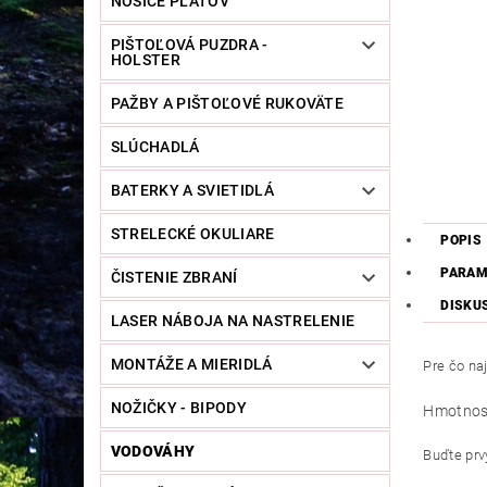
NOSIČE PLÁTOV
PIŠTOĽOVÁ PUZDRA -
HOLSTER
PAŽBY A PIŠTOĽOVÉ RUKOVÄTE
SLÚCHADLÁ
BATERKY A SVIETIDLÁ
STRELECKÉ OKULIARE
POPIS
PARAM
ČISTENIE ZBRANÍ
DISKU
LASER NÁBOJA NA NASTRELENIE
MONTÁŽE A MIERIDLÁ
Pre čo na
NOŽIČKY - BIPODY
Hmotnos
VODOVÁHY
Buďte prvý