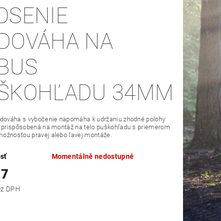
OSENIE
DOVÁHA NA
BUS
ŠKOHĽADU 34MM
odováha s vybočenie napomáha k udržaniu zhodné polohy
e prispôsobená na montáž na telo puškohľadu s priemerom
ožnosťou pravej alebo ľavej montáže.
sť
Momentálně nedostupné
17
,06 bez DPH