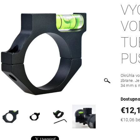
VY
VO
TU
PU
Okrúhla v
zbrane. J
34 mm s m
Dostupno
€12,
€10