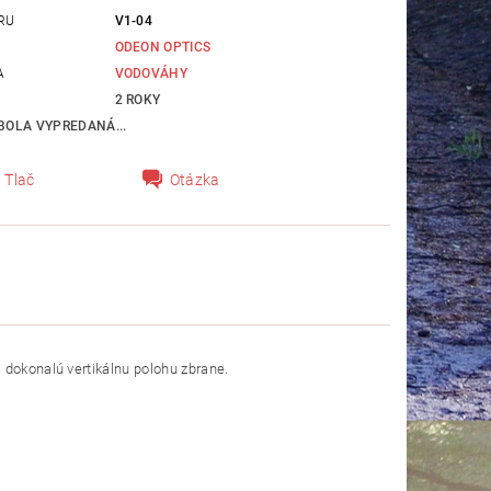
RU
V1-04
ODEON OPTICS
A
VODOVÁHY
2 ROKY
BOLA VYPREDANÁ...
Tlač
Otázka
 dokonalú vertikálnu polohu zbrane.