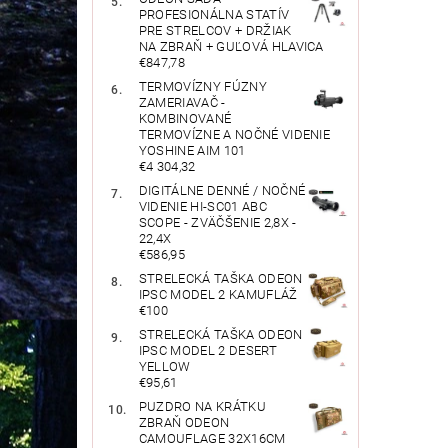
PROFESIONÁLNA STATÍV
PRE STRELCOV + DRŽIAK
NA ZBRAŇ + GUĽOVÁ HLAVICA
€847,78
TERMOVÍZNY FÚZNY
ZAMERIAVAČ -
KOMBINOVANÉ
TERMOVÍZNE A NOČNÉ VIDENIE
YOSHINE AIM 101
€4 304,32
DIGITÁLNE DENNÉ / NOČNÉ
VIDENIE HI-SC01 ABC
SCOPE - ZVÄČŠENIE 2,8X -
22,4X
€586,95
STRELECKÁ TAŠKA ODEON
IPSC MODEL 2 KAMUFLÁŽ
€100
STRELECKÁ TAŠKA ODEON
IPSC MODEL 2 DESERT
YELLOW
€95,61
PUZDRO NA KRÁTKU
ZBRAŇ ODEON
CAMOUFLAGE 32X16CM