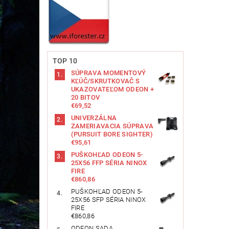
TOP 10
SÚPRAVA MOMENTOVÝ
KĽÚČ/SKRUTKOVAČ S
UKAZOVATEĽOM ODEON +
20 BITOV
€69,52
UNIVERZÁLNA
ZAMERIAVACIA SÚPRAVA
(PURSUIT BORE SIGHTER)
€95,61
PUŠKOHĽAD ODEON 5-
25X56 FFP SÉRIA NINOX
FIRE
€860,86
PUŠKOHĽAD ODEON 5-
25X56 SFP SÉRIA NINOX
FIRE
€860,86
ODEON SADA