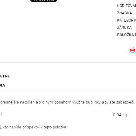
KÓD TOVA
ZNAČKA
KATEGÓRI
ZÁRUKA
POLOŽKA 
ETRE
SIA
jpresnejšie natočenia s dlhým dosahom využite bublinky, aby ste zabezpečili
ť
0.04 kg
, kto napíše príspevok k tejto položke.