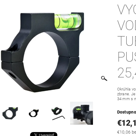
VY
VO
TU
PU
25
Okrúhla v
zbrane. J
34 mm s m
Dostupno
€12,
€10