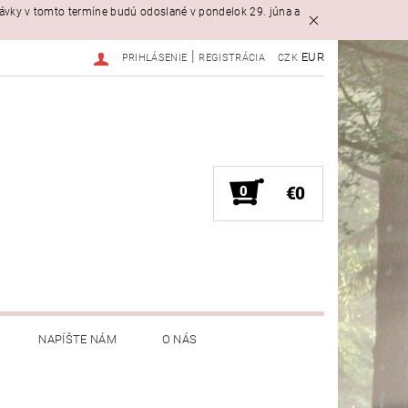
návky v tomto termíne budú odoslané v pondelok 29. júna a
|
EUR
PRIHLÁSENIE
REGISTRÁCIA
CZK
0
€0
NAPÍŠTE NÁM
O NÁS