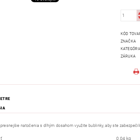
KÓD TOVA
ZNAČKA
KATEGÓRI
ZÁRUKA
ETRE
SIA
jpresnejšie natočenia s dlhým dosahom využite bublinky, aby ste zabezpečili
ť
0.04 kg