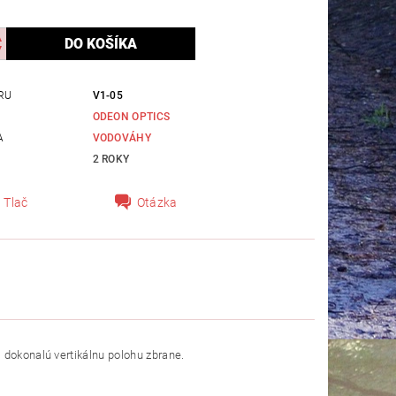
RU
V1-05
ODEON OPTICS
A
VODOVÁHY
2 ROKY
Tlač
Otázka
 dokonalú vertikálnu polohu zbrane.