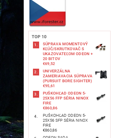
TOP 10
SÚPRAVA MOMENTOVÝ
KĽÚČ/SKRUTKOVAČ S
UKAZOVATEĽOM ODEON +
20 BITOV
€69,52
UNIVERZÁLNA
ZAMERIAVACIA SÚPRAVA
(PURSUIT BORE SIGHTER)
€95,61
PUŠKOHĽAD ODEON 5-
25X56 FFP SÉRIA NINOX
FIRE
€860,86
PUŠKOHĽAD ODEON 5-
25X56 SFP SÉRIA NINOX
FIRE
€860,86
ODEON SADA