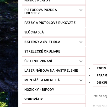
NOSIČE PLÁTOV
PIŠTOĽOVÁ PUZDRA -
HOLSTER
PAŽBY A PIŠTOĽOVÉ RUKOVÄTE
SLÚCHADLÁ
BATERKY A SVIETIDLÁ
STRELECKÉ OKULIARE
ČISTENIE ZBRANÍ
POPIS
LASER NÁBOJA NA NASTRELENIE
PARAM
MONTÁŽE A MIERIDLÁ
DISKU
NOŽIČKY - BIPODY
Pre čo na
VODOVÁHY
Hmotnos