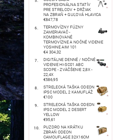
PROFESIONÁLNA STATÍV
PRE STRELCOV + DRŽIAK
NA ZBRAŇ + GUĽOVÁ HLAVICA
€847,78
TERMOVÍZNY FÚZNY
ZAMERIAVAČ -
KOMBINOVANÉ
TERMOVÍZNE A NOČNÉ VIDENIE
YOSHINE AIM 101
€4 304,32
DIGITÁLNE DENNÉ / NOČNÉ
VIDENIE HI-SC01 ABC
SCOPE - ZVÄČŠENIE 2,8X -
22,4X
€586,95
STRELECKÁ TAŠKA ODEON
IPSC MODEL 2 KAMUFLÁŽ
€100
STRELECKÁ TAŠKA ODEON
IPSC MODEL 2 DESERT
YELLOW
€95,61
PUZDRO NA KRÁTKU
ZBRAŇ ODEON
CAMOUFLAGE 32X16CM