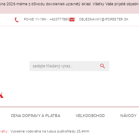
. júna 2026 máme z dôvodu dovoleniek uzavretý sklad. Všetky Vaše prijaté objed
PO-NE 11-19H - +420777880397
OBJEDNAVKY@IFORESTER.SK
CENA DOPRAVY A PLATBA
VEĽKOOBCHOD
NÁVODY
váhy
Vyosenie vodováha na tubus puškohľadu 25,4mm