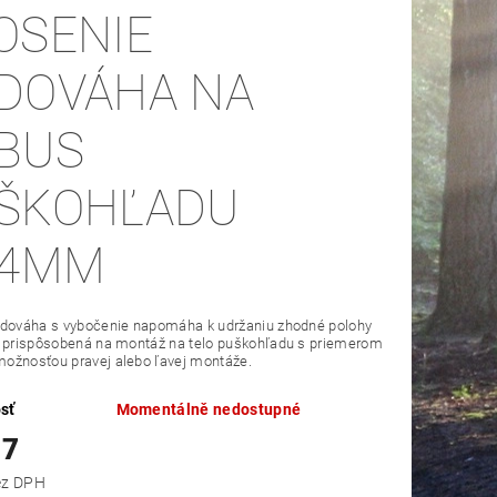
OSENIE
DOVÁHA NA
BUS
ŠKOHĽADU
,4MM
odováha s vybočenie napomáha k udržaniu zhodné polohy
e prispôsobená na montáž na telo puškohľadu s priemerom
ožnosťou pravej alebo ľavej montáže.
sť
Momentálně nedostupné
17
,06 bez DPH