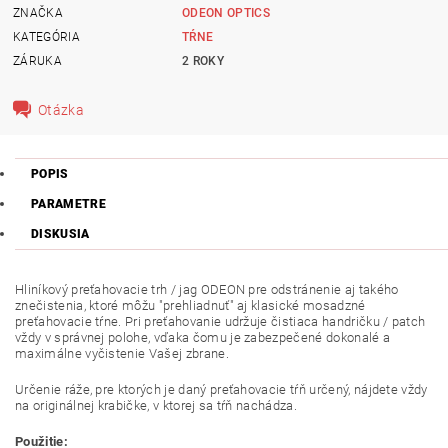
ZNAČKA
ODEON OPTICS
KATEGÓRIA
TŔNE
ZÁRUKA
2 ROKY
Otázka
POPIS
PARAMETRE
DISKUSIA
Hliníkový preťahovacie trh / jag ODEON pre odstránenie aj takého
znečistenia, ktoré môžu "prehliadnuť" aj klasické mosadzné
preťahovacie tŕne. Pri preťahovanie udržuje čistiaca handričku / patch
vždy v správnej polohe, vďaka čomu je zabezpečené dokonalé a
maximálne vyčistenie Vašej zbrane.
Určenie ráže, pre ktorých je daný preťahovacie tŕň určený, nájdete vždy
na originálnej krabičke, v ktorej sa tŕň nachádza.
Použitie: