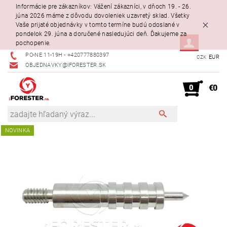
Informácie pre zákazníkov: Vážení zákazníci, v dňoch 19. - 26.
júna 2026 máme z dôvodu dovoleniek uzavretý sklad. Všetky
Vaše prijaté objednávky v tomto termíne budú odoslané v
pondelok 29. júna a doručené nasledujúci deň. Ďakujeme za
pochopenie.
PO-NE 11-19H - +420777880397
EUR
CZK
OBJEDNAVKY@IFORESTER.SK
0
€0
NOVINKA