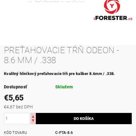
PREŤAHOVACIE TŔŇ ODEON -
8.6 MM / .338
Kvalitný hliníkový preťahovacie tŕň pre kaliber 8.6mm / .338.
Dostupnosť
Skladem
€5,65
€4,67 bez DPH
KÓD TOVARU
C-PTA-8.6