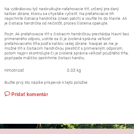
Na vytěrákovou tyč naskrutkujte naťahovacie tŕň, určený pre daný
kaliber zbrane, ktorou sa chystáte vyčistiť. Na preťahovacie trh
napichnite čistiaca handrička (clean patch) a vsuňte ho do hlavne. Ak
je čistiaca handrička od nečistôt, proces čistenia opakujte.
Pozn: Ak preťahovacie tŕň s čistiacim handričkou prechádza hlavní bez
primeraného odporu, uistite sa či je zvolená správna veľkosť
preťahovacieho tŕňa podľa kalibru vašej zbrane. Naopak ak nie je
možné tŕň s čistiacim handričkou prestrčiť s primeraným odporom,
potom najprv skontrolujte či je zvolená správna veľkosť použitého tŕňa,
poprípade máličko zastrihnite čistiaci handru.
Hmotnosť
0.03 kg
Buďte prvý, kto napíše príspevok k tejto položke.
Pridať komentár