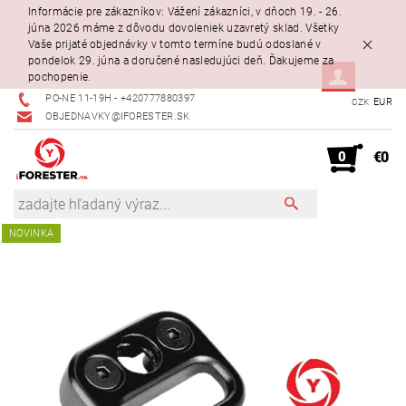
Informácie pre zákazníkov: Vážení zákazníci, v dňoch 19. - 26.
júna 2026 máme z dôvodu dovoleniek uzavretý sklad. Všetky
Vaše prijaté objednávky v tomto termíne budú odoslané v
pondelok 29. júna a doručené nasledujúci deň. Ďakujeme za
pochopenie.
PO-NE 11-19H - +420777880397
EUR
CZK
OBJEDNAVKY@IFORESTER.SK
0
€0
NOVINKA