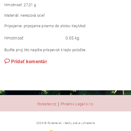
Hmotnosť: 27,21 g
Materiál: nerezová oceľ
Pripojenie: pripojenie priamo do slotov KeyMod
Hmotnosť
0.05 kg
Buďte prvý, kto napíše príspevok k tejto položke.
Pridať komentár
|
iforester.cz
Phoenix Legal s.r.o.
2026 © iforester.sk, všetky práva vyhradené