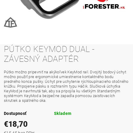
PÚTKO KEYMOD DUAL -
ZÁVESNÝ ADAPTÉR
Pútko možno pripevniť na akýkoľvek KeyMod rail. Dvojitý bodový úchyt
možno použiť pre ergonomické umiestnenie kontaktného bodu
predného konca pušky. Úchyt pre uchytenie rýchloupínacieho otočného
krúžku. Pripojenie pásku s rozhraním typu Háčik. Slučková úchytka
KeyMod je navrhnutá tak, aby sa pripojila ku všetkým štandardným
systémom KeyMod a bezpečne zapadla pomocou zaisťovacích
skrutiek a spätného oka.
Dostupnosť
Skladem
€18,70
€15,45 bez DPH