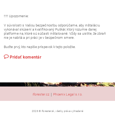
!!!!! Upozornenie:
V súvislosti s Vašou bezpečnosťou odporúčame, aby inštaláciu
vykonával skúsení a kvalifikovaný Puškár, ktorý rozumie danej
platforme na, ktoré sú súčasti inštalované. Vždy sa uistite, že zbraň
nie je nabitá a pri práci je v bezpečnom smere.
Buďte prvý, kto napíše príspevok k tejto položke.
Pridať komentár
|
iforester.cz
Phoenix Legal s.r.o.
2026 © iforester.sk, všetky práva vyhradené