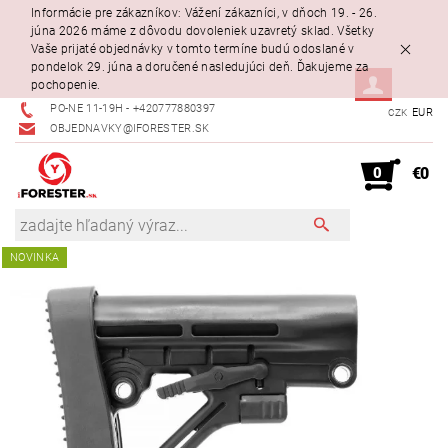
Informácie pre zákazníkov: Vážení zákazníci, v dňoch 19. - 26.
júna 2026 máme z dôvodu dovoleniek uzavretý sklad. Všetky
Vaše prijaté objednávky v tomto termíne budú odoslané v
pondelok 29. júna a doručené nasledujúci deň. Ďakujeme za
pochopenie.
PO-NE 11-19H - +420777880397
EUR
CZK
OBJEDNAVKY@IFORESTER.SK
0
€0
NOVINKA