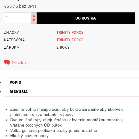
€58,75 bez DPH
ZNAČKA
TRINITY FORCE
KATEGÓRIA
TRINITY FORCE
ZÁRUKA
2 ROKY
Otázka
POPIS
DISKUSIA
Zaistite voľnú manipuláciu, aby bolo zabránené akýmkoľvek
problémom so zamotaním výbavy.
Dva odlišné typy obojručného uchytenia montážou popruhu,
vrátane otočných QD pútok
Velka gumová podložka pažby je odnímateľná
Hladký povrch opory