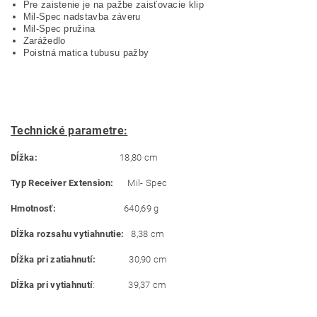
Pre zaistenie je na pažbe zaisťovacie klip
Mil-Spec nadstavba záveru
Mil-Spec pružina
Zarážedlo
Poistná matica tubusu pažby
Technické parametre:
Dĺžka:
18,80 cm
Typ Receiver Extension:
Mil- Spec
Hmotnosť:
640,69 g
Dĺžka rozsahu vytiahnutie:
8,38 cm
Dĺžka pri zatiahnutí:
30,90 cm
Dĺžka pri vytiahnutí
: 39,37 cm