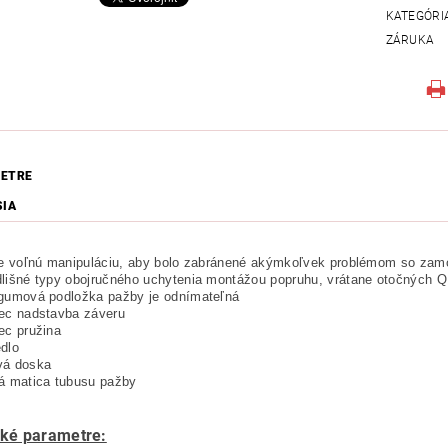
KATEGÓRI
ZÁRUKA
ETRE
SIA
te voľnú manipuláciu, aby bolo zabránené akýmkoľvek problémom so zam
lišné typy obojručného uchytenia montážou popruhu, vrátane otočných 
gumová podložka pažby je odnímateľná
ec nadstavba záveru
ec pružina
dlo
vá doska
á matica tubusu pažby
ké parametre: