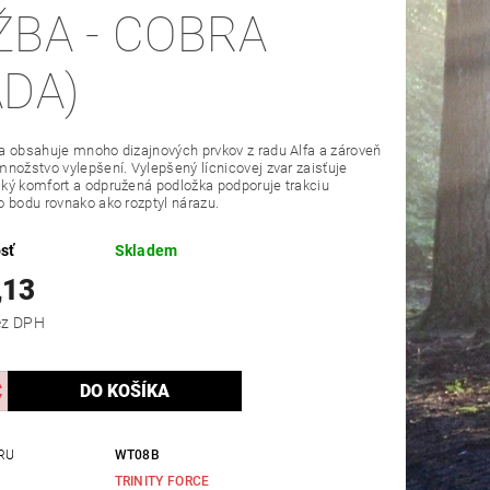
ŽBA - COBRA
ADA)
 obsahuje mnoho dizajnových prvkov z radu Alfa a zároveň
nožstvo vylepšení. Vylepšený lícnicovej zvar zaisťuje
ký komfort a odpružená podložka podporuje trakciu
 bodu rovnako ako rozptyl nárazu.
sť
Skladem
,13
,06 bez DPH
RU
WT08B
TRINITY FORCE