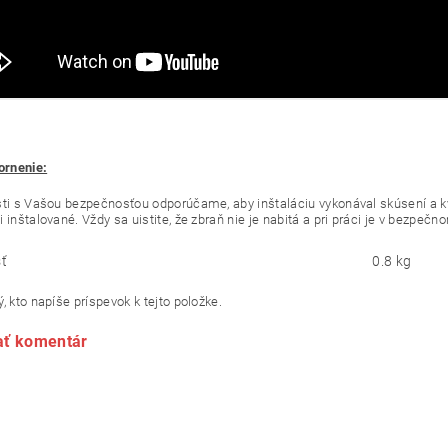
zornenie:
sti s Vašou bezpečnosťou odporúčame, aby inštaláciu vykonával skúsení a kva
 inštalované. Vždy sa uistite, že zbraň nie je nabitá a pri práci je v bezpeč
ť
0.8 kg
, kto napíše príspevok k tejto položke.
ať komentár