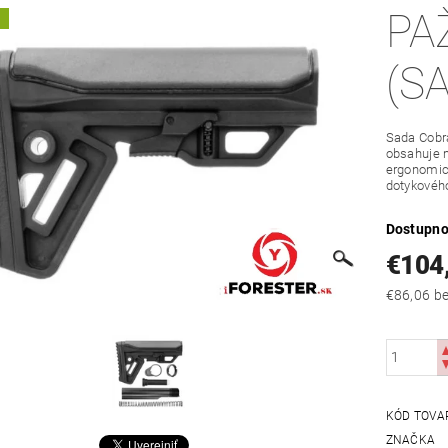
PA
A
(S
Sada Cobra
obsahuje m
ergonomic
dotykového
Dostupno
€104
€86
KÓD TOVA
ZNAČKA