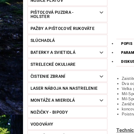
NOSIČE PLÁTOV
PIŠTOĽOVÁ PUZDRA -
HOLSTER
PAŽBY A PIŠTOĽOVÉ RUKOVÄTE
SLÚCHADLÁ
POPIS
BATERKY A SVIETIDLÁ
PARAM
DISKU
STRELECKÉ OKULIARE
ČISTENIE ZBRANÍ
Zaisti
Dva od
LASER NÁBOJA NA NASTRELENIE
Velka 
Mil-Sp
Mil-Sp
MONTÁŽE A MIERIDLÁ
Zaráže
konco
NOŽIČKY - BIPODY
Poistn
VODOVÁHY
Technic