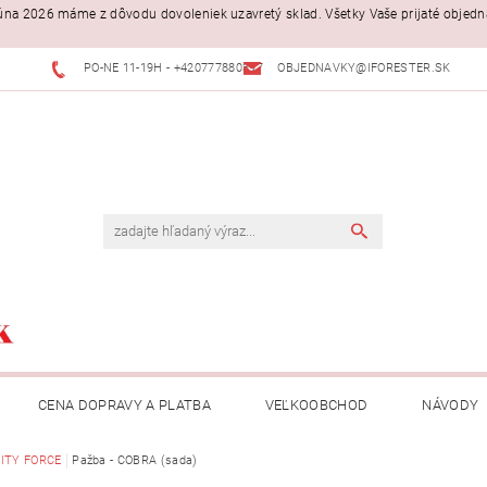
. júna 2026 máme z dôvodu dovoleniek uzavretý sklad. Všetky Vaše prijaté objed
PO-NE 11-19H - +420777880397
OBJEDNAVKY@IFORESTER.SK
CENA DOPRAVY A PLATBA
VEĽKOOBCHOD
NÁVODY
ITY FORCE
Pažba - COBRA (sada)