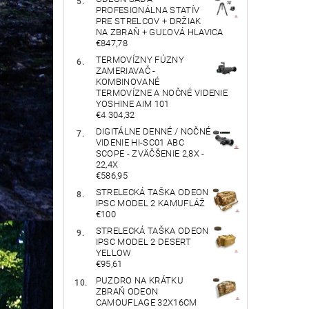
PROFESIONÁLNA STATÍV
PRE STRELCOV + DRŽIAK
NA ZBRAŇ + GUĽOVÁ HLAVICA
€847,78
TERMOVÍZNY FÚZNY
ZAMERIAVAČ -
KOMBINOVANÉ
TERMOVÍZNE A NOČNÉ VIDENIE
YOSHINE AIM 101
€4 304,32
DIGITÁLNE DENNÉ / NOČNÉ
VIDENIE HI-SC01 ABC
SCOPE - ZVÄČŠENIE 2,8X -
22,4X
€586,95
STRELECKÁ TAŠKA ODEON
IPSC MODEL 2 KAMUFLÁŽ
€100
STRELECKÁ TAŠKA ODEON
IPSC MODEL 2 DESERT
YELLOW
€95,61
PUZDRO NA KRÁTKU
ZBRAŇ ODEON
CAMOUFLAGE 32X16CM