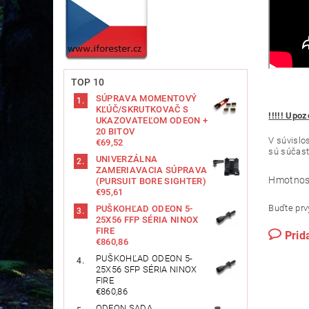
TOP 10
SÚPRAVA MOMENTOVÝ
KĽÚČ/SKRUTKOVAČ S
!!!!! Upo
UKAZOVATEĽOM ODEON +
20 BITOV
V súvislo
€69,52
sú súčasti
UNIVERZÁLNA
ZAMERIAVACIA SÚPRAVA
Hmotnos
(PURSUIT BORE SIGHTER)
€95,61
Buďte prvý
PUŠKOHĽAD ODEON 5-
25X56 FFP SÉRIA NINOX
FIRE
Prid
€860,86
PUŠKOHĽAD ODEON 5-
25X56 SFP SÉRIA NINOX
FIRE
€860,86
ODEON SADA