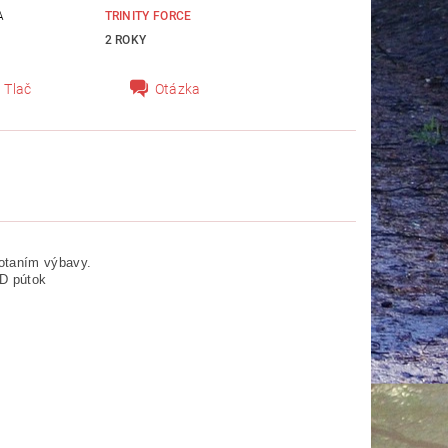
A
TRINITY FORCE
2 ROKY
Tlač
Otázka
otaním výbavy.
QD pútok