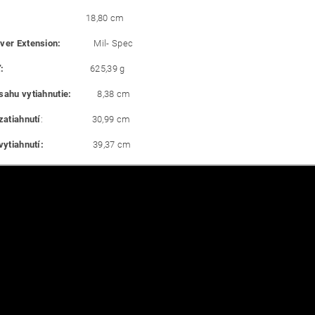
18,80 cm
ver Extension:
Mil- Spec
:
625,39 g
sahu vytiahnutie:
8,38 cm
zatiahnutí
: 30,99 cm
vytiahnutí:
39,37 cm