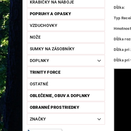
KRABIČKY NA NÁBOJE
Dĺžka:
POPRUHY A OPASKY
Typ Recei
VZDUCHOVKY
Hmotnosť
NOŽE
Dĺžka roz
SUMKY NA ZÁSOBNÍKY
Dĺžka pri 
Dĺžka pri 
DOPLNKY
TRINITY FORCE
OSTATNÉ
OBLEČENIE, OBUV A DOPLNKY
OBRANNÉ PROSTRIEDKY
ZNAČKY