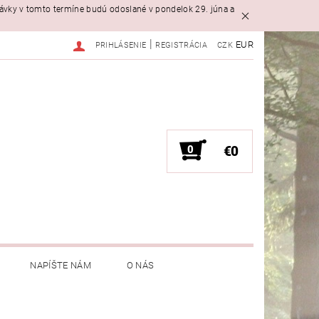
návky v tomto termíne budú odoslané v pondelok 29. júna a
|
EUR
PRIHLÁSENIE
REGISTRÁCIA
CZK
0
€0
NAPÍŠTE NÁM
O NÁS