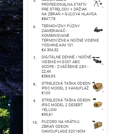
PROFESIONÁLNA STATÍV
PRE STRELCOV + DRŽIAK
NA ZBRAŇ + GUĽOVÁ HLAVICA
€847,78
TERMOVÍZNY FÚZNY
ZAMERIAVAČ -
KOMBINOVANÉ
TERMOVÍZNE A NOČNÉ VIDENIE
YOSHINE AIM 101
€4 304,32
DIGITÁLNE DENNÉ / NOČNÉ
VIDENIE HI-SC01 ABC
SCOPE - ZVÄČŠENIE 2,8X -
22,4X
€586,95
STRELECKÁ TAŠKA ODEON
IPSC MODEL 2 KAMUFLÁŽ
€100
STRELECKÁ TAŠKA ODEON
IPSC MODEL 2 DESERT
YELLOW
€95,61
PUZDRO NA KRÁTKU
ZBRAŇ ODEON
CAMOUFLAGE 32X16CM