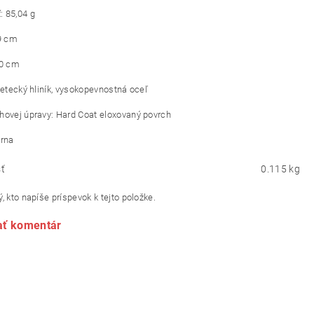
 85,04 g
79 cm
30 cm
 letecký hliník, vysokopevnostná oceľ
hovej úpravy: Hard Coat eloxovaný povrch
erna
ť
0.115 kg
, kto napíše príspevok k tejto položke.
ať komentár