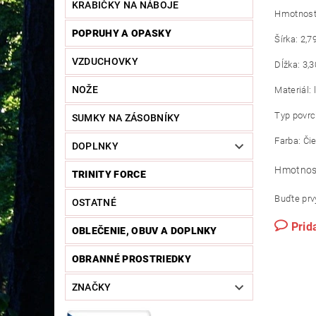
KRABIČKY NA NÁBOJE
Hmotnosť:
POPRUHY A OPASKY
Šírka: 2,
VZDUCHOVKY
Dĺžka: 3,
NOŽE
Materiál:
Typ povrc
SUMKY NA ZÁSOBNÍKY
Farba: Či
DOPLNKY
Hmotnos
TRINITY FORCE
Buďte prvý
OSTATNÉ
Prid
OBLEČENIE, OBUV A DOPLNKY
OBRANNÉ PROSTRIEDKY
ZNAČKY