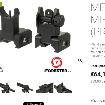
ME
A
MI
(P
Mieridlá m
primárny p
zdvihnú a
Priezor mu
Dostupno
€64,
€53
KÓD TOVA