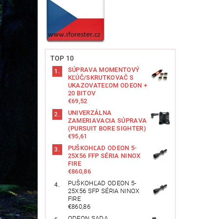
TOP 10
SÚPRAVA MOMENTOVÝ
KĽÚČ/SKRUTKOVAČ S
UKAZOVATEĽOM ODEON +
20 BITOV
€69,52
UNIVERZÁLNA
ZAMERIAVACIA SÚPRAVA
(PURSUIT BORE SIGHTER)
€95,61
PUŠKOHĽAD ODEON 5-
25X56 FFP SÉRIA NINOX
FIRE
€860,86
PUŠKOHĽAD ODEON 5-
25X56 SFP SÉRIA NINOX
FIRE
€860,86
ODEON SADA