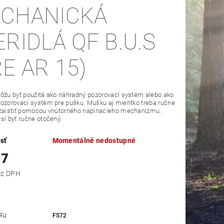
CHANICKÁ
ERIDLÁ QF B.U.S
RE AR 15)
ôžu byť použitá ako náhradný pozorovací systém alebo ako
ozorovací systém pre pušku. Mušku aj mieritko treba ručne
 zaistiť pomocou vnútorného napínacieho mechanizmu.
sí byť ručne otočený.
sť
Momentálně nedostupné
17
,03 bez DPH
RU
FS72