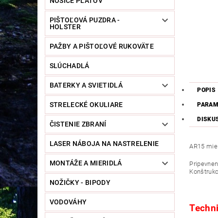
NOSIČE PLÁTOV
PIŠTOĽOVÁ PUZDRA -
HOLSTER
PAŽBY A PIŠTOĽOVÉ RUKOVÄTE
SLÚCHADLÁ
BATERKY A SVIETIDLÁ
POPIS
STRELECKÉ OKULIARE
PARAM
DISKU
ČISTENIE ZBRANÍ
LASER NÁBOJA NA NASTRELENIE
AR15 mie
MONTÁŽE A MIERIDLÁ
Pripevnen
Konštrukci
NOŽIČKY - BIPODY
VODOVÁHY
Techni