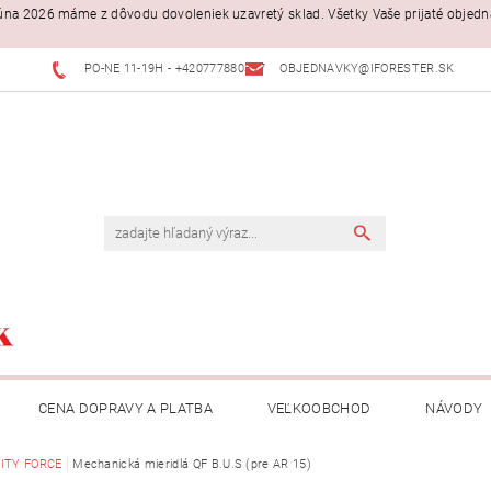
. júna 2026 máme z dôvodu dovoleniek uzavretý sklad. Všetky Vaše prijaté objed
PO-NE 11-19H - +420777880397
OBJEDNAVKY@IFORESTER.SK
CENA DOPRAVY A PLATBA
VEĽKOOBCHOD
NÁVODY
ITY FORCE
Mechanická mieridlá QF B.U.S (pre AR 15)