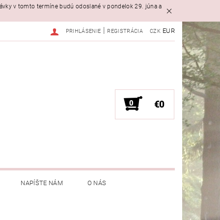
návky v tomto termíne budú odoslané v pondelok 29. júna a
|
EUR
PRIHLÁSENIE
REGISTRÁCIA
CZK
0
€0
NAPÍŠTE NÁM
O NÁS