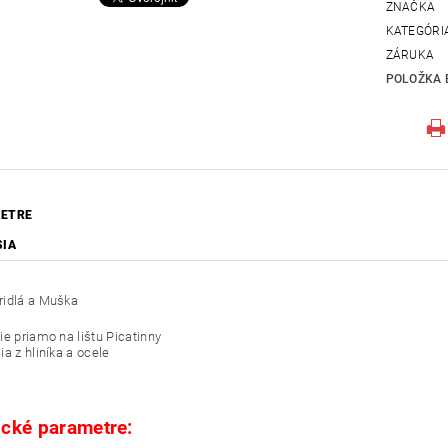
ZNAČKA
KATEGÓRI
ZÁRUKA
POLOŽKA 
ETRE
SIA
ridlá a Muška
ie priamo na lištu Picatinny
a z hliníka a ocele
cké parametre: