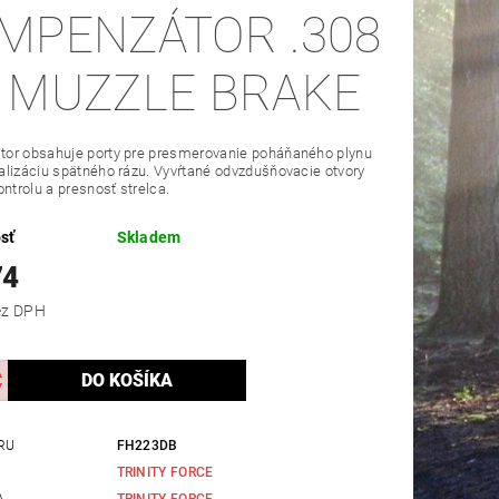
MPENZÁTOR .308
 MUZZLE BRAKE
or obsahuje porty pre presmerovanie poháňaného plynu
lizáciu spätného rázu. Vyvŕtané odvzdušňovacie otvory
ontrolu a presnosť strelca.
sť
Skladem
74
,83 bez DPH
RU
FH223DB
TRINITY FORCE
A
TRINITY FORCE