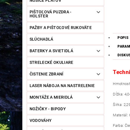
NOSIČE PLÁTOV
PIŠTOĽOVÁ PUZDRA -
HOLSTER
PAŽBY A PIŠTOĽOVÉ RUKOVÄTE
POPIS
SLÚCHADLÁ
PARAM
BATERKY A SVIETIDLÁ
DISKU
STRELECKÉ OKULIARE
Techni
ČISTENIE ZBRANÍ
Hmotnosť:
LASER NÁBOJA NA NASTRELENIE
Dĺžka: 4,
MONTÁŽE A MIERIDLÁ
Šírka: 2,
NOŽIČKY - BIPODY
Materiál:
VODOVÁHY
Farba: Či