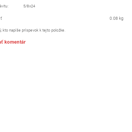
 závitu: 5/8x24
ť
0.08 kg
, kto napíše príspevok k tejto položke.
ať komentár