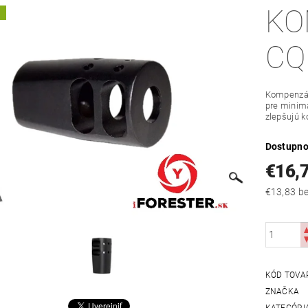
KO
A
CQ
Kompenzát
pre minima
zlepšujú k
Dostupno
€16,
€13
KÓD TOVA
ZNAČKA
KATEGÓRI