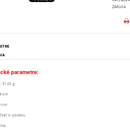
ZÁRUKA
ETRE
SIA
cké parametre:
 51,02 g
04 cm
29 cm
 Oceľ s vysokou
erna