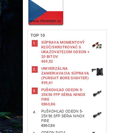
TOP 10
SÚPRAVA MOMENTOVÝ
KĽÚČ/SKRUTKOVAČ S
UKAZOVATEĽOM ODEON +
20 BITOV
€69,52
UNIVERZÁLNA
ZAMERIAVACIA SÚPRAVA
(PURSUIT BORE SIGHTER)
€95,61
PUŠKOHĽAD ODEON 5-
25X56 FFP SÉRIA NINOX
FIRE
€860,86
PUŠKOHĽAD ODEON 5-
25X56 SFP SÉRIA NINOX
FIRE
€860,86
ODEON SADA