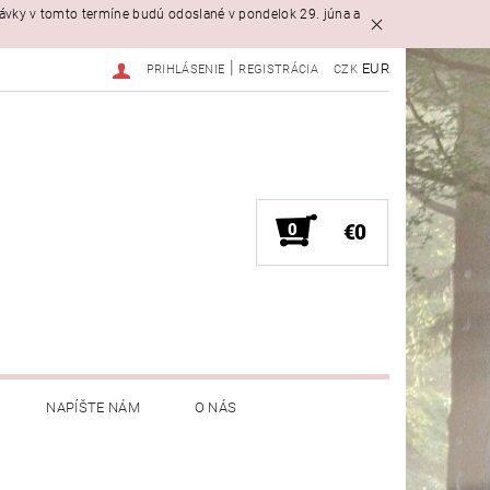
návky v tomto termíne budú odoslané v pondelok 29. júna a
|
EUR
PRIHLÁSENIE
REGISTRÁCIA
CZK
0
€0
NAPÍŠTE NÁM
O NÁS