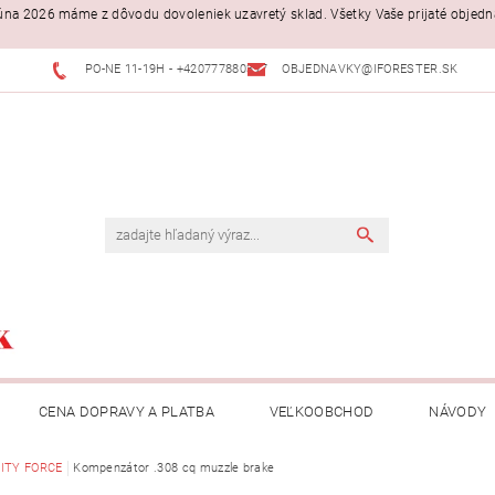
. júna 2026 máme z dôvodu dovoleniek uzavretý sklad. Všetky Vaše prijaté objed
PO-NE 11-19H - +420777880397
OBJEDNAVKY@IFORESTER.SK
CENA DOPRAVY A PLATBA
VEĽKOOBCHOD
NÁVODY
ITY FORCE
Kompenzátor .308 cq muzzle brake