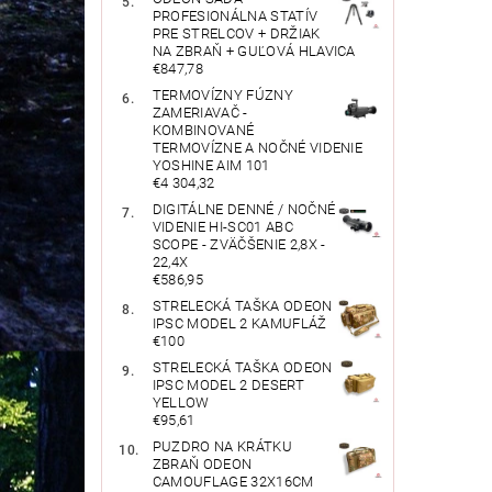
PROFESIONÁLNA STATÍV
PRE STRELCOV + DRŽIAK
NA ZBRAŇ + GUĽOVÁ HLAVICA
€847,78
TERMOVÍZNY FÚZNY
ZAMERIAVAČ -
KOMBINOVANÉ
TERMOVÍZNE A NOČNÉ VIDENIE
YOSHINE AIM 101
€4 304,32
DIGITÁLNE DENNÉ / NOČNÉ
VIDENIE HI-SC01 ABC
SCOPE - ZVÄČŠENIE 2,8X -
22,4X
€586,95
STRELECKÁ TAŠKA ODEON
IPSC MODEL 2 KAMUFLÁŽ
€100
STRELECKÁ TAŠKA ODEON
IPSC MODEL 2 DESERT
YELLOW
€95,61
PUZDRO NA KRÁTKU
ZBRAŇ ODEON
CAMOUFLAGE 32X16CM