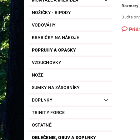
MONTÁŽE A MIERIDLÁ
Rozmery 
NOŽIČKY - BIPODY
Buďte prvý
VODOVÁHY
Prid
KRABIČKY NA NÁBOJE
POPRUHY A OPASKY
VZDUCHOVKY
NOŽE
SUMKY NA ZÁSOBNÍKY
DOPLNKY
TRINITY FORCE
OSTATNÉ
OBLEČENIE, OBUV A DOPLNKY