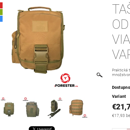
TA
A
OD
VI
VA
Praktická
množstvom 
Dostupno
Variant
€21,
€17