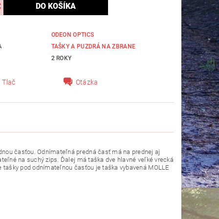
ODEON OPTICS
A
TAŠKY A PUZDRÁ NA ZBRANE
2 ROKY
Tlač
Otázka
ednou časťou. Odnímateľná predná časť má na prednej aj
ateľné na suchý zips. Ďalej má taška dve hlavné veľké vrecká
ane tašky pod odnímateľnou časťou je taška vybavená MOLLE