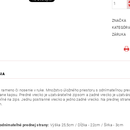
ZNAČKA
KATEGÓRI
ZÁRUKA
SIA
 rameno či nosenie v ruke. Množstvo úložného priestoru s odnímateľnou pr
rane kapsu. Predné vrecko je uzatvárateľné zipsom a zadné vrecko je uzatvár
eľné na zips. Jednu postranné vrecko a jedno zadné vrecko. Na prednej str
m.
odnímateľné prednej strany:
Výška 25,5cm / Dĺžka - 22cm / Šírka - 3cm