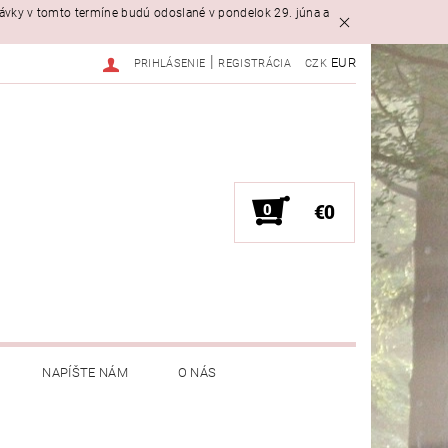
návky v tomto termíne budú odoslané v pondelok 29. júna a
|
EUR
PRIHLÁSENIE
REGISTRÁCIA
CZK
0
€0
NAPÍŠTE NÁM
O NÁS