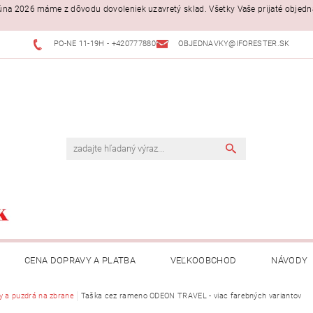
. júna 2026 máme z dôvodu dovoleniek uzavretý sklad. Všetky Vaše prijaté objed
PO-NE 11-19H - +420777880397
OBJEDNAVKY@IFORESTER.SK
CENA DOPRAVY A PLATBA
VEĽKOOBCHOD
NÁVODY
y a puzdrá na zbrane
Taška cez rameno ODEON TRAVEL - viac farebných variantov