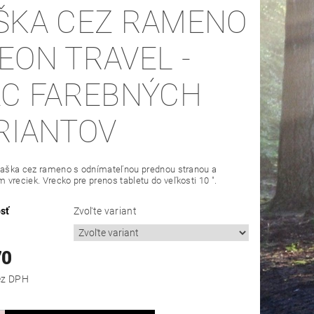
ŠKA CEZ RAMENO
EON TRAVEL -
AC FAREBNÝCH
RIANTOV
 taška cez rameno s odnímateľnou prednou stranou a
vreciek. Vrecko pre prenos tabletu do veľkosti 10 ".
sť
Zvoľte variant
70
,93 bez DPH