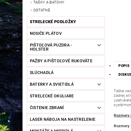
TAŠKY A BATOHY
OSTATNÉ
STRELECKÉ PODLOŽKY
NOSIČE PLÁTOV
PIŠTOĽOVÁ PUZDRA -
HOLSTER
PAŽBY A PIŠTOĽOVÉ RUKOVÄTE
POPIS
SLÚCHADLÁ
DISKU
BATERKY A SVIETIDLÁ
Taška cez
zadnej st
STRELECKÉ OKULIARE
uzatvárat
systémo
ČISTENIE ZBRANÍ
Rozmery:
LASER NÁBOJA NA NASTRELENIE
Rozmery 