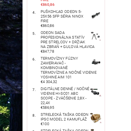
€860,86
PUŠKOHĽAD ODEON 5-
25X56 SFP SÉRIA NINOX
FIRE
€860,86
ODEON SADA
PROFESIONÁLNA STATÍV
PRE STRELCOV + DRŽIAK
NA ZBRAŇ + GUĽOVÁ HLAVICA
€847,78
TERMOVÍZNY FÚZNY
ZAMERIAVAČ -
KOMBINOVANÉ
TERMOVÍZNE A NOČNÉ VIDENIE
YOSHINE AIM 101
€4 304,32
DIGITÁLNE DENNÉ / NOČNÉ
VIDENIE HI-SC01 ABC
SCOPE - ZVÄČŠENIE 2,8X -
22,4X
€586,95
STRELECKÁ TAŠKA ODEON
IPSC MODEL 2 KAMUFLÁŽ
€100
STRELECKÁ TAŠKA ODEON