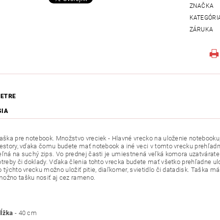
ZNAČKA
KATEGÓRI
ZÁRUKA
ETRE
SIA
taška pre notebook. Množstvo vreciek - Hlavné vrecko na uloženie notebooku
iestory, vďaka čomu budete mať notebook a iné veci v tomto vrecku prehľadne
eľná na suchý zips. Vo prednej časti je umiestnená veľká komora uzatvárate
otreby či doklady. Vďaka členia tohto vrecka budete mať všetko prehľadne ul
 týchto vrecku možno uložiť pitie, diaľkomer, svietidlo či datadisk. Taška m
ožno tašku nosiť aj cez rameno.
dĺžka
- 40 cm