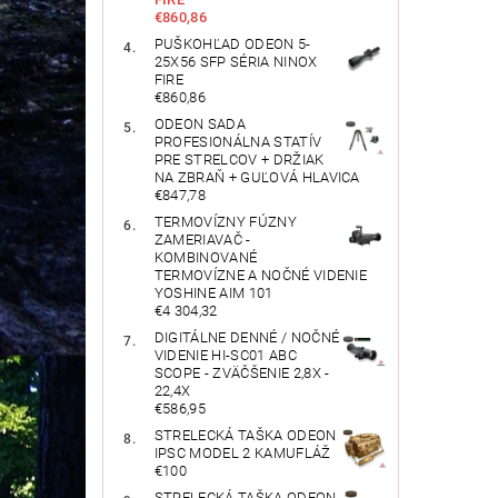
€860,86
PUŠKOHĽAD ODEON 5-
25X56 SFP SÉRIA NINOX
FIRE
€860,86
ODEON SADA
PROFESIONÁLNA STATÍV
PRE STRELCOV + DRŽIAK
NA ZBRAŇ + GUĽOVÁ HLAVICA
€847,78
TERMOVÍZNY FÚZNY
ZAMERIAVAČ -
KOMBINOVANÉ
TERMOVÍZNE A NOČNÉ VIDENIE
YOSHINE AIM 101
€4 304,32
DIGITÁLNE DENNÉ / NOČNÉ
VIDENIE HI-SC01 ABC
SCOPE - ZVÄČŠENIE 2,8X -
22,4X
€586,95
STRELECKÁ TAŠKA ODEON
IPSC MODEL 2 KAMUFLÁŽ
€100
STRELECKÁ TAŠKA ODEON