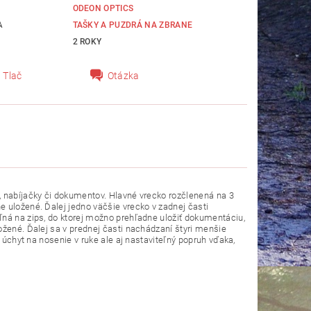
ODEON OPTICS
A
TAŠKY A PUZDRÁ NA ZBRANE
2 ROKY
Tlač
Otázka
, nabíjačky či dokumentov. Hlavné vrecko rozčlenená na 3
 uložené. Ďalej jedno väčšie vrecko v zadnej časti
ľná na zips, do ktorej možno prehľadne uložiť dokumentáciu,
ožené. Ďalej sa v prednej časti nachádzaní štyri menšie
á úchyt na nosenie v ruke ale aj nastaviteľný popruh vďaka,