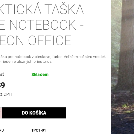
KTICKÁ TAŠKA
E NOTEBOOK -
EON OFFICE
aška pre notebook v pieskovej farbe. Veľké množstvo vreciek
é riešenie úložných priestorov.
sť
Skladem
39
,17 bez DPH
RU
TPC1-01