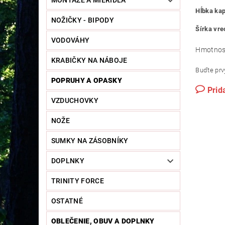
MONTÁŽE A MIERIDLÁ
Hĺbka ka
NOŽIČKY - BIPODY
Šírka vre
VODOVÁHY
Hmotnos
KRABIČKY NA NÁBOJE
Buďte prvý
POPRUHY A OPASKY
Prid
VZDUCHOVKY
NOŽE
SUMKY NA ZÁSOBNÍKY
DOPLNKY
TRINITY FORCE
OSTATNÉ
OBLEČENIE, OBUV A DOPLNKY