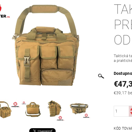
TA
PR
OD
Taktická t
a praktick
Dostupno
€47,
€39
KÓD TOVA