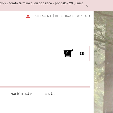
návky v tomto termíne budú odoslané v pondelok 29. júna a
|
EUR
PRIHLÁSENIE
REGISTRÁCIA
CZK
0
€0
NAPÍŠTE NÁM
O NÁS