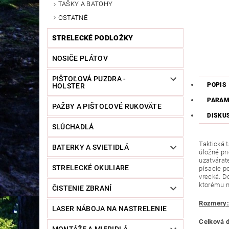
TAŠKY A BATOHY
OSTATNÉ
STRELECKÉ PODLOŽKY
NOSIČE PLÁTOV
PIŠTOĽOVÁ PUZDRA -
POPIS
HOLSTER
PARAM
PAŽBY A PIŠTOĽOVÉ RUKOVÄTE
DISKU
SLÚCHADLÁ
Taktická 
BATERKY A SVIETIDLÁ
úložné pr
uzatvárat
STRELECKÉ OKULIARE
písacie p
vrecká. Do
ktorému m
ČISTENIE ZBRANÍ
Rozmery:
LASER NÁBOJA NA NASTRELENIE
Celková 