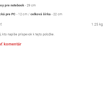
psy pre notebook
- 29 cm
cká pre PC
- 12 cm /
celková šírka
- 22 cm
ť
1.25 kg
, kto napíše príspevok k tejto položke.
ať komentár