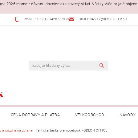
. júna 2026 máme z dôvodu dovoleniek uzavretý sklad. Všetky Vaše prijaté objed
PO-NE 11-19H - +420777880397
OBJEDNAVKY@IFORESTER.SK
CENA DOPRAVY A PLATBA
VEĽKOOBCHOD
NÁVODY
y a puzdrá na zbrane
Taktická taška pre notebook - ODEON OFFICE