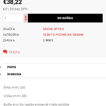
€38,22
€31,59 bez DPH
ZNAČKA
ODEON OPTICS
KATEGÓRIA
TAŠKY A PUZDRÁ NA ZBRANE
ZÁRUKA
2 ROKY
Otázka
POPIS
DISKUSIA
Šírka (mm) 200
Výška (mm) 300
Buďte prvý, kto napíše príspevok k tejto položke.