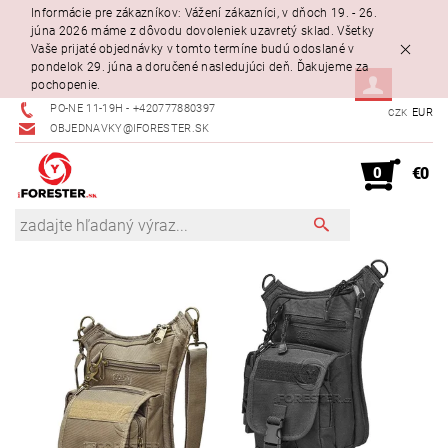
Informácie pre zákazníkov: Vážení zákazníci, v dňoch 19. - 26.
júna 2026 máme z dôvodu dovoleniek uzavretý sklad. Všetky
Vaše prijaté objednávky v tomto termíne budú odoslané v
pondelok 29. júna a doručené nasledujúci deň. Ďakujeme za
pochopenie.
PO-NE 11-19H - +420777880397
EUR
CZK
OBJEDNAVKY@IFORESTER.SK
0
€0