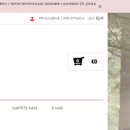
návky v tomto termíne budú odoslané v pondelok 29. júna a
|
EUR
PRIHLÁSENIE
REGISTRÁCIA
CZK
0
€0
NAPÍŠTE NÁM
O NÁS