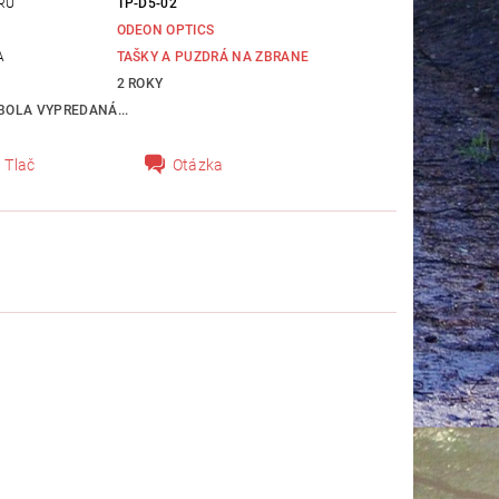
RU
TP-D5-02
ODEON OPTICS
A
TAŠKY A PUZDRÁ NA ZBRANE
2 ROKY
BOLA VYPREDANÁ...
Tlač
Otázka