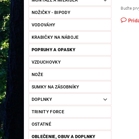
MONTÁŽE A MIERIDLÁ
Buďte prvý
NOŽIČKY - BIPODY
Prid
VODOVÁHY
KRABIČKY NA NÁBOJE
POPRUHY A OPASKY
VZDUCHOVKY
NOŽE
SUMKY NA ZÁSOBNÍKY
DOPLNKY
TRINITY FORCE
OSTATNÉ
OBLEČENIE, OBUV A DOPLNKY