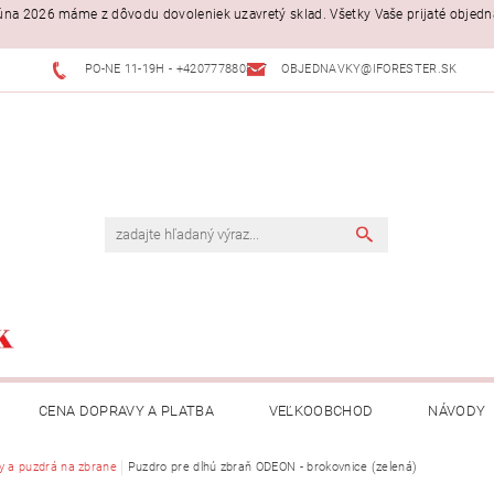
. júna 2026 máme z dôvodu dovoleniek uzavretý sklad. Všetky Vaše prijaté objed
PO-NE 11-19H - +420777880397
OBJEDNAVKY@IFORESTER.SK
CENA DOPRAVY A PLATBA
VEĽKOOBCHOD
NÁVODY
y a puzdrá na zbrane
Puzdro pre dlhú zbraň ODEON - brokovnice (zelená)