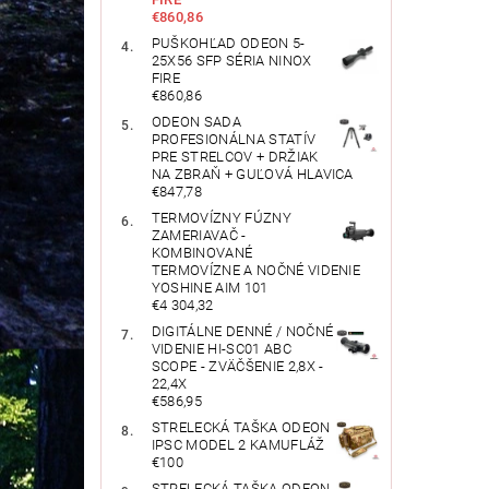
€860,86
PUŠKOHĽAD ODEON 5-
25X56 SFP SÉRIA NINOX
FIRE
€860,86
ODEON SADA
PROFESIONÁLNA STATÍV
PRE STRELCOV + DRŽIAK
NA ZBRAŇ + GUĽOVÁ HLAVICA
€847,78
TERMOVÍZNY FÚZNY
ZAMERIAVAČ -
KOMBINOVANÉ
TERMOVÍZNE A NOČNÉ VIDENIE
YOSHINE AIM 101
€4 304,32
DIGITÁLNE DENNÉ / NOČNÉ
VIDENIE HI-SC01 ABC
SCOPE - ZVÄČŠENIE 2,8X -
22,4X
€586,95
STRELECKÁ TAŠKA ODEON
IPSC MODEL 2 KAMUFLÁŽ
€100
STRELECKÁ TAŠKA ODEON