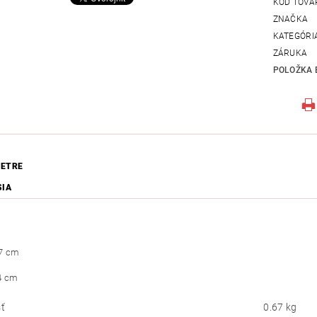
KÓD TOVA
ZNAČKA
KATEGÓRI
ZÁRUKA
POLOŽKA 
ETRE
SIA
7 cm
4 cm
ť
0.67 kg