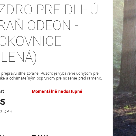
ZDRO PRE DLHÚ
RAŇ ODEON -
OKOVNICE
ELENÁ)
 prepravu dlhé zbrane. Puzdro je vybavené úchytom pre
ruke a odnímateľným popruhom pre nosenie pred rameno.
sť
Momentálně nedostupné
35
,34 bez DPH