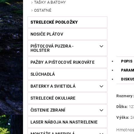
TAŠKY A BATOHY
OSTATNÉ
STRELECKÉ PODLOŽKY
NOSIČE PLÁTOV
PIŠTOĽOVÁ PUZDRA -
HOLSTER
POPIS
PAŽBY A PIŠTOĽOVÉ RUKOVÄTE
PARAM
SLÚCHADLÁ
DISKU
BATERKY A SVIETIDLÁ
Rozmery:
STRELECKÉ OKULIARE
Dĺžka:
12
ČISTENIE ZBRANÍ
Výška:
2
LASER NÁBOJA NA NASTRELENIE
Hmotnos