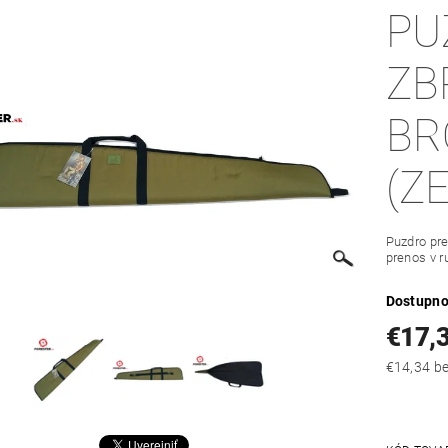
PU
ZB
BR
(Z
Puzdro pre
prenos v 
Dostupno
€17,
€14