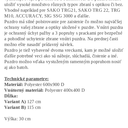
uložiť vysoké množstvo rôznych typov zbraní s optikou či bez.
Vhodné napríklad pre SAKO TRG21, SAKO TRG 22, TRG
M10, ACCURACY, SIG SSG 3000 a ďalšie.
Puzdro má silné polstrovanie pre zaistenie čo možno najväčšej
ochrany vašej zbrane a optiky uložené v puzdre. Vnútri puzdra
je ochranný úchyt pažby a 3 popruhy s prackami pre bezpečné
a pohodlné uchytenie zbrane vnútri puzdra. Na prednej časti
možno ešte nasadiť prídavný návlek.
Puzdro je tiež vybavené dvoma vreckami, kam je možné uložiť
ďalšie potrebné veci ako sú náboje, slúchadlá, čistenie a iné.
Puzdro možno vďaka vystuženým ramenným popruhom nosiť
aj ako batoh.
Technické parametre:
Materiál:
Polyester 600x900 D
Vnútorný materiál:
Polyester 400x400 D
Dĺžka:
Variant A)
127 cm
Variant B)
115 cm
Výška: 30 cm