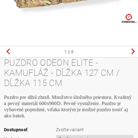
1
z 6
PUZDRO ODEON ELITE -
KAMUFLÁŽ - DĹŽKA 127 CM /
DĹŽKA 115 CM
Puzdro pre dlhú zbraň. Množstvo úložného priestoru. Kvalitný
a pevný materiál 600x900D. Pevné vystuženie. Puzdro je
vybavené popruhmi, vďaka ktorým je možné puzdro nosiť aj
ako batoh.
Dostupnosť
Zvoľte variant