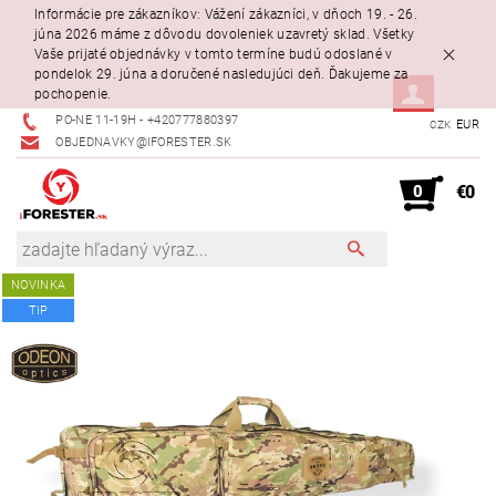
Informácie pre zákazníkov: Vážení zákazníci, v dňoch 19. - 26.
júna 2026 máme z dôvodu dovoleniek uzavretý sklad. Všetky
Vaše prijaté objednávky v tomto termíne budú odoslané v
pondelok 29. júna a doručené nasledujúci deň. Ďakujeme za
pochopenie.
PO-NE 11-19H - +420777880397
EUR
CZK
OBJEDNAVKY@IFORESTER.SK
0
€0
NOVINKA
TIP