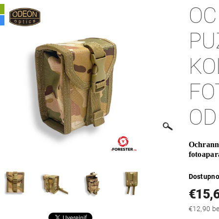
OC
A
PU
KO
FO
OD
Ochranné
fotoapa
Dostupno
€15,
€12