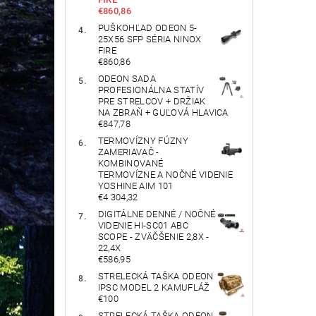
€860,86
PUŠKOHĽAD ODEON 5-
25X56 SFP SÉRIA NINOX
FIRE
€860,86
ODEON SADA
PROFESIONÁLNA STATÍV
PRE STRELCOV + DRŽIAK
NA ZBRAŇ + GUĽOVÁ HLAVICA
€847,78
TERMOVÍZNY FÚZNY
ZAMERIAVAČ -
KOMBINOVANÉ
TERMOVÍZNE A NOČNÉ VIDENIE
YOSHINE AIM 101
€4 304,32
DIGITÁLNE DENNÉ / NOČNÉ
VIDENIE HI-SC01 ABC
SCOPE - ZVÄČŠENIE 2,8X -
22,4X
€586,95
STRELECKÁ TAŠKA ODEON
IPSC MODEL 2 KAMUFLÁŽ
€100
STRELECKÁ TAŠKA ODEON