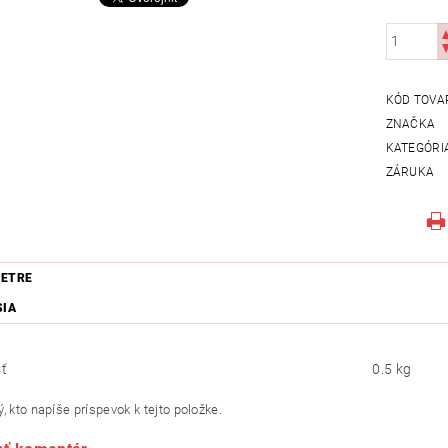
KÓD TOVA
ZNAČKA
KATEGÓRI
ZÁRUKA
ETRE
SIA
ť
0.5 kg
, kto napíše príspevok k tejto položke.