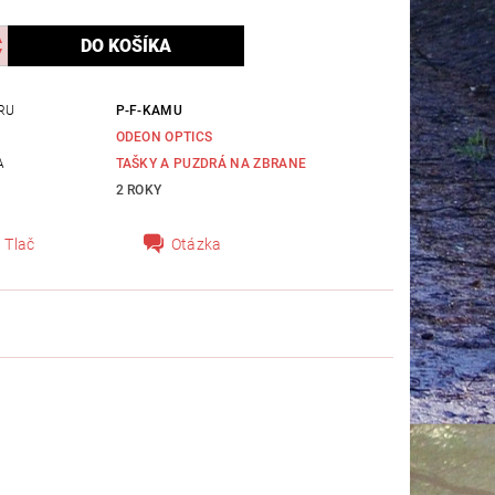
RU
P-F-KAMU
ODEON OPTICS
A
TAŠKY A PUZDRÁ NA ZBRANE
2 ROKY
Tlač
Otázka