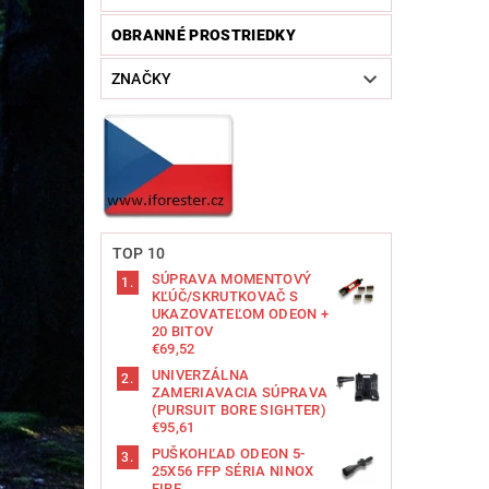
OBRANNÉ PROSTRIEDKY
ZNAČKY
TOP 10
SÚPRAVA MOMENTOVÝ
KĽÚČ/SKRUTKOVAČ S
UKAZOVATEĽOM ODEON +
20 BITOV
€69,52
UNIVERZÁLNA
ZAMERIAVACIA SÚPRAVA
(PURSUIT BORE SIGHTER)
€95,61
PUŠKOHĽAD ODEON 5-
25X56 FFP SÉRIA NINOX
FIRE