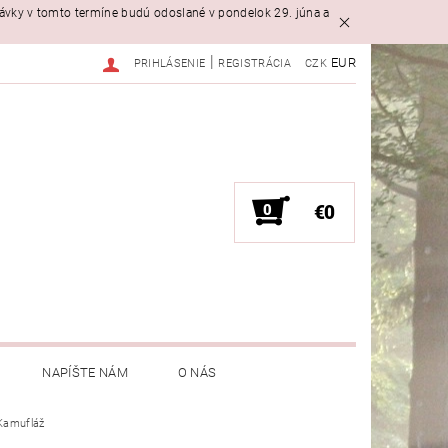
návky v tomto termíne budú odoslané v pondelok 29. júna a
|
EUR
PRIHLÁSENIE
REGISTRÁCIA
CZK
0
€0
NAPÍŠTE NÁM
O NÁS
 Kamufláž