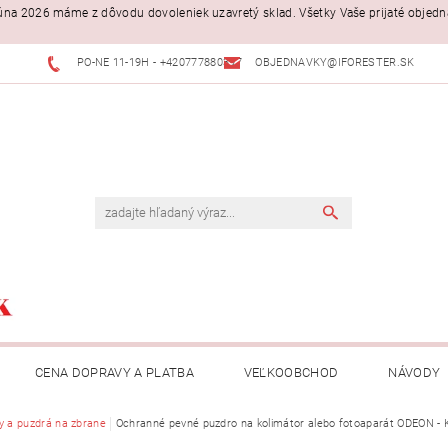
. júna 2026 máme z dôvodu dovoleniek uzavretý sklad. Všetky Vaše prijaté objed
PO-NE 11-19H - +420777880397
OBJEDNAVKY@IFORESTER.SK
CENA DOPRAVY A PLATBA
VEĽKOOBCHOD
NÁVODY
y a puzdrá na zbrane
Ochranné pevné puzdro na kolimátor alebo fotoaparát ODEON -