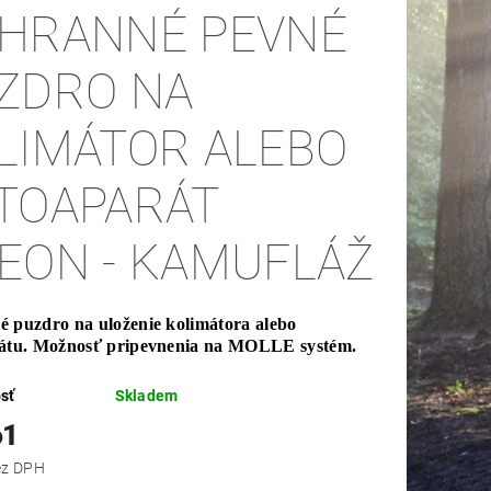
HRANNÉ PEVNÉ
ZDRO NA
LIMÁTOR ALEBO
TOAPARÁT
EON - KAMUFLÁŽ
 puzdro na uloženie kolimátora alebo
rátu. Možnosť pripevnenia na MOLLE systém.
sť
Skladem
61
,90 bez DPH