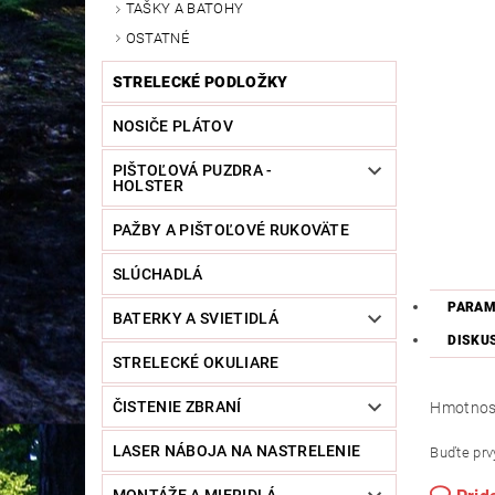
TAŠKY A BATOHY
OSTATNÉ
STRELECKÉ PODLOŽKY
NOSIČE PLÁTOV
PIŠTOĽOVÁ PUZDRA -
HOLSTER
PAŽBY A PIŠTOĽOVÉ RUKOVÄTE
SLÚCHADLÁ
PARAM
BATERKY A SVIETIDLÁ
DISKU
STRELECKÉ OKULIARE
ČISTENIE ZBRANÍ
Hmotnos
LASER NÁBOJA NA NASTRELENIE
Buďte prvý