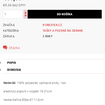
€9,34 bez DPH
ZNAČKA
IFORESTER.CZ
KATEGÓRIA
TAŠKY A PUZDRÁ NA ZBRANE
ZÁRUKA
2 ROKY
Otázka
POPIS
DISKUSIA
Materiál:
100% polyester, upínacie prvky - kov
elastický popruh v rozpätí 15-21cm
nastaviteľná dĺžka 67-112cm