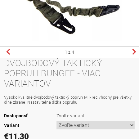
1
z 4
DVOJBODOVÝ TAKTICKÝ
POPRUH BUNGEE - VIAC
VARIANTOV
Vysoko kvalitné dvojbodový taktický popruh Mil-Tec vhodný pre všetky
dlhé zbrane. Nastaviteľná dĺžka popruhu.
Dostupnosť
Zvoľte variant
Variant
€11,30