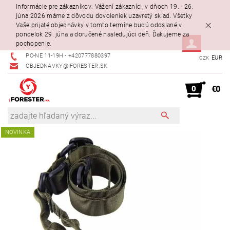
Informácie pre zákazníkov: Vážení zákazníci, v dňoch 19. - 26.
júna 2026 máme z dôvodu dovoleniek uzavretý sklad. Všetky
Vaše prijaté objednávky v tomto termíne budú odoslané v
pondelok 29. júna a doručené nasledujúci deň. Ďakujeme za
pochopenie.
PO-NE 11-19H - +420777880397
EUR
CZK
OBJEDNAVKY@IFORESTER.SK
0
€0
NOVINKA