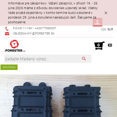
Informácie pre zákazníkov: Vážení zákazníci, v dňoch 19. - 26.
júna 2026 máme z dôvodu dovoleniek uzavretý sklad. Všetky
Vaše prijaté objednávky v tomto termíne budú odoslané v
pondelok 29. júna a doručené nasledujúci deň. Ďakujeme za
pochopenie.
PO-NE 11-19H - +420777880397
EUR
CZK
OBJEDNAVKY@IFORESTER.SK
0
€0
NOVINKA