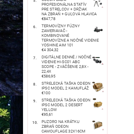
PROFESIONÁLNA STATÍV
PRE STRELCOV + DRŽIAK
NA ZBRAŇ + GUĽOVÁ HLAVICA
€847,78
TERMOVÍZNY FÚZNY
ZAMERIAVAČ -
KOMBINOVANÉ
TERMOVÍZNE A NOČNÉ VIDENIE
YOSHINE AIM 101
€4 304,32
DIGITÁLNE DENNÉ / NOČNÉ
VIDENIE HI-SC01 ABC
SCOPE - ZVÄČŠENIE 2,8X -
22,4X
€586,95
STRELECKÁ TAŠKA ODEON
IPSC MODEL 2 KAMUFLÁŽ
€100
STRELECKÁ TAŠKA ODEON
IPSC MODEL 2 DESERT
YELLOW
€95,61
PUZDRO NA KRÁTKU
ZBRAŇ ODEON
CAMOUFLAGE 32X16CM