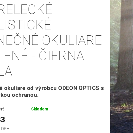
RELECKÉ
LISTICKÉ
NEČNÉ OKULIARE
LENÉ - ČIERNA
LA
é okuliare od výrobcu ODEON OPTICS s
ickou ochranou.
sť
Skladem
83
 bez DPH