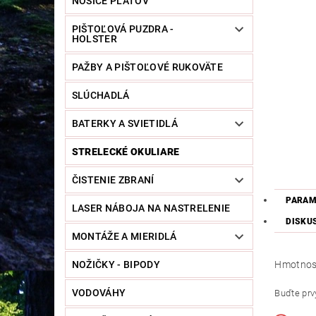
NOSIČE PLÁTOV
PIŠTOĽOVÁ PUZDRA -
HOLSTER
PAŽBY A PIŠTOĽOVÉ RUKOVÄTE
SLÚCHADLÁ
BATERKY A SVIETIDLÁ
STRELECKÉ OKULIARE
ČISTENIE ZBRANÍ
PARAM
LASER NÁBOJA NA NASTRELENIE
DISKU
MONTÁŽE A MIERIDLÁ
Hmotnos
NOŽIČKY - BIPODY
VODOVÁHY
Buďte prvý