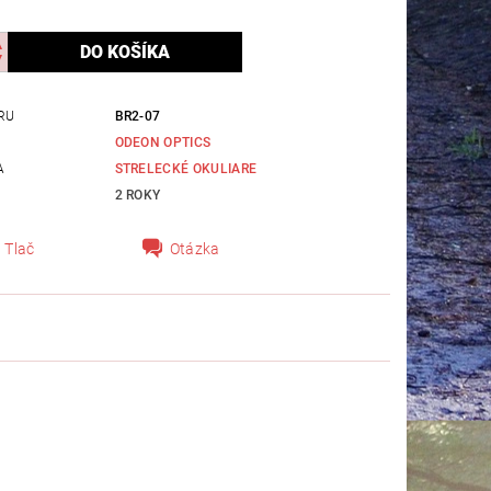
RU
BR2-07
ODEON OPTICS
A
STRELECKÉ OKULIARE
2 ROKY
Tlač
Otázka