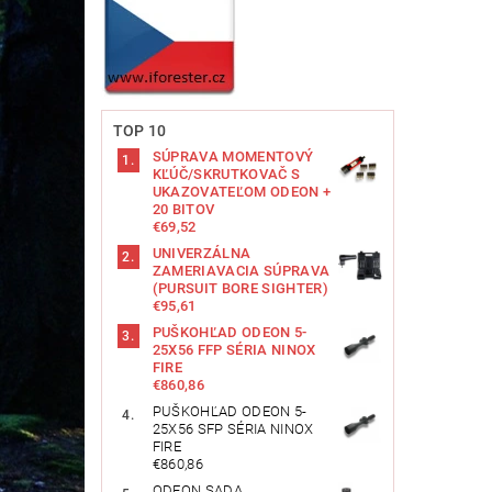
TOP 10
SÚPRAVA MOMENTOVÝ
KĽÚČ/SKRUTKOVAČ S
UKAZOVATEĽOM ODEON +
20 BITOV
€69,52
UNIVERZÁLNA
ZAMERIAVACIA SÚPRAVA
(PURSUIT BORE SIGHTER)
€95,61
PUŠKOHĽAD ODEON 5-
25X56 FFP SÉRIA NINOX
FIRE
€860,86
PUŠKOHĽAD ODEON 5-
25X56 SFP SÉRIA NINOX
FIRE
€860,86
ODEON SADA