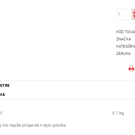
KÓD TOVA
ZNAČKA
KATEGÓRI
ZÁRUKA
ETRE
SIA
ť
0.1 kg
, kto napíše príspevok k tejto položke.