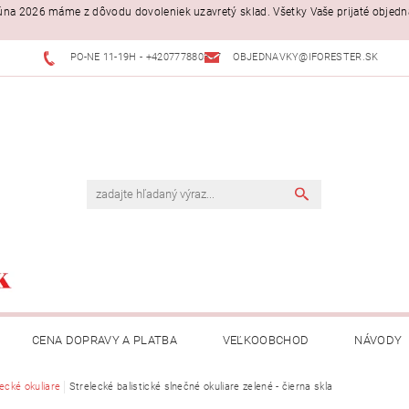
. júna 2026 máme z dôvodu dovoleniek uzavretý sklad. Všetky Vaše prijaté objed
PO-NE 11-19H - +420777880397
OBJEDNAVKY@IFORESTER.SK
CENA DOPRAVY A PLATBA
VEĽKOOBCHOD
NÁVODY
ecké okuliare
Strelecké balistické slnečné okuliare zelené - čierna skla