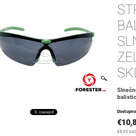
ST
BA
SL
ZE
SK
Slnečn
balist
Dostupno
€10,
€8,95