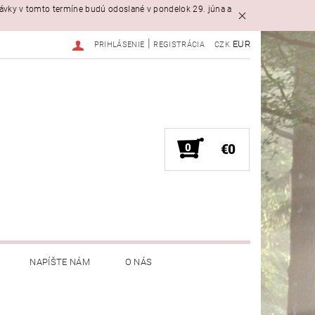
návky v tomto termíne budú odoslané v pondelok 29. júna a
|
EUR
PRIHLÁSENIE
REGISTRÁCIA
CZK
0
€0
NAPÍŠTE NÁM
O NÁS