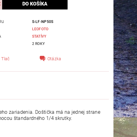
RU
S-LF-NP50S
LEOFOTO
A
STATÍVY
2 ROKY
Tlač
Otázka
eho zariadenia. Doštička má na jednej strane
omocou štandardného 1/4 skrutky.