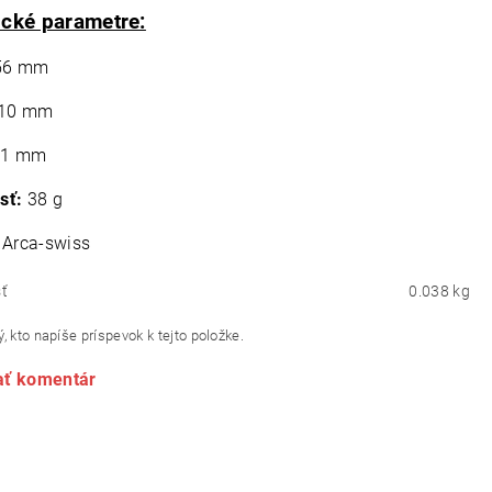
cké parametre:
6 mm
10 mm
1 mm
sť:
38 g
Arca-swiss
ť
0.038 kg
, kto napíše príspevok k tejto položke.
ať komentár