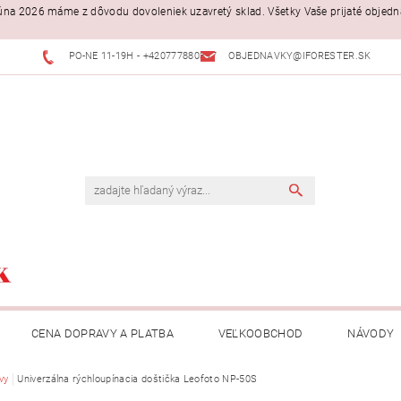
. júna 2026 máme z dôvodu dovoleniek uzavretý sklad. Všetky Vaše prijaté objed
PO-NE 11-19H - +420777880397
OBJEDNAVKY@IFORESTER.SK
CENA DOPRAVY A PLATBA
VEĽKOOBCHOD
NÁVODY
vy
Univerzálna rýchloupínacia doštička Leofoto NP-50S