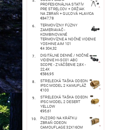
PROFESIONÁLNA STATÍV
PRE STRELCOV + DRŽIAK
NA ZBRAŇ + GUĽOVÁ HLAVICA
€847,78
TERMOVÍZNY FÚZNY
ZAMERIAVAČ -
KOMBINOVANÉ
TERMOVÍZNE A NOČNÉ VIDENIE
YOSHINE AIM 101
€4 304,32
DIGITÁLNE DENNÉ / NOČNÉ
VIDENIE HI-SC01 ABC
SCOPE - ZVÄČŠENIE 2,8X -
22,4X
€586,95
STRELECKÁ TAŠKA ODEON
IPSC MODEL 2 KAMUFLÁŽ
€100
STRELECKÁ TAŠKA ODEON
IPSC MODEL 2 DESERT
YELLOW
€95,61
PUZDRO NA KRÁTKU
ZBRAŇ ODEON
CAMOUFLAGE 32X16CM