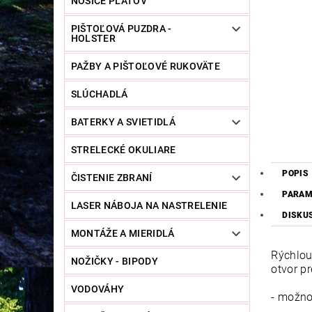
NOSIČE PLÁTOV
PIŠTOĽOVÁ PUZDRA -
HOLSTER
PAŽBY A PIŠTOĽOVÉ RUKOVÄTE
SLÚCHADLÁ
BATERKY A SVIETIDLÁ
STRELECKÉ OKULIARE
POPIS
ČISTENIE ZBRANÍ
PARAM
LASER NÁBOJA NA NASTRELENIE
DISKU
MONTÁŽE A MIERIDLÁ
Rýchlou
NOŽIČKY - BIPODY
otvor p
VODOVÁHY
- možno