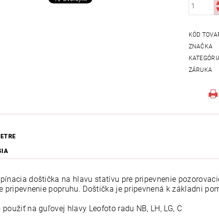
KÓD TOVA
ZNAČKA
KATEGÓRI
ZÁRUKA
ETRE
SIA
pínacia doštička na hlavu statívu pre pripevnenie pozorovaci
re pripevnenie popruhu. Doštička je pripevnená k základni p
 použiť na guľovej hlavy Leofoto radu NB, LH, LG, C