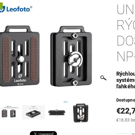
UN
A
RÝ
DO
NP
Rýchlou
systém
ľahkého
Dostupno
€22,
€18