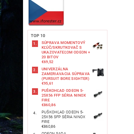
TOP 10
SÚPRAVA MOMENTOVÝ
KĽÚČ/SKRUTKOVAČ S
UKAZOVATEĽOM ODEON +
20 BITOV
€69,52
UNIVERZÁLNA
ZAMERIAVACIA SÚPRAVA
(PURSUIT BORE SIGHTER)
€95,61
PUŠKOHĽAD ODEON 5-
25X56 FFP SÉRIA NINOX
FIRE
€860,86
PUŠKOHĽAD ODEON 5-
25X56 SFP SÉRIA NINOX
FIRE
€860,86
ODEON SADA