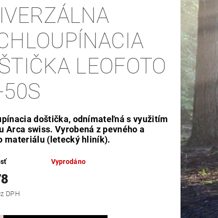
IVERZÁLNA
CHLOUPÍNACIA
ŠTIČKA LEOFOTO
-50S
pínacia doštička, odnímateľná s využitím
u Arca swiss. Vyrobená z pevného a
 materiálu (letecký hliník).
sť
Vyprodáno
78
,83 bez DPH