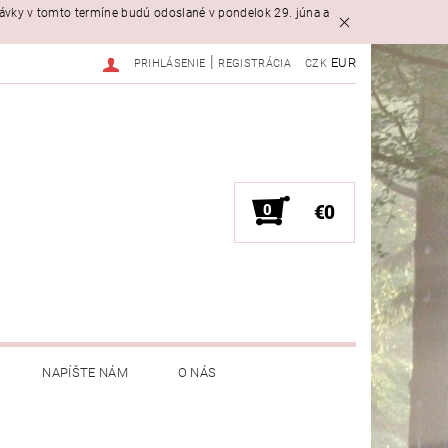
návky v tomto termíne budú odoslané v pondelok 29. júna a
|
EUR
PRIHLÁSENIE
REGISTRÁCIA
CZK
0
€0
NAPÍŠTE NÁM
O NÁS