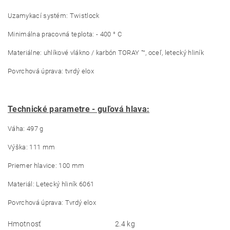
Uzamykací systém: Twistlock
Minimálna pracovná teplota: - 400 ° C
Materiálne: uhlíkové vlákno / karbón TORAY ™, oceľ, letecký hliník
Povrchová úprava: tvrdý elox
Technické parametre - guľová hlava:
Váha: 497 g
Výška: 111 mm
Priemer hlavice: 100 mm
Materiál: Letecký hliník 6061
Povrchová úprava: Tvrdý elox
Hmotnosť
2.4 kg