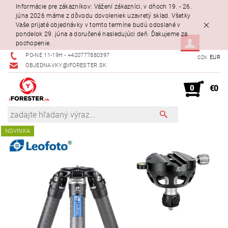
Informácie pre zákazníkov: Vážení zákazníci, v dňoch 19. - 26.
júna 2026 máme z dôvodu dovoleniek uzavretý sklad. Všetky
Vaše prijaté objednávky v tomto termíne budú odoslané v
pondelok 29. júna a doručené nasledujúci deň. Ďakujeme za
pochopenie.
PO-NE 11-19H - +420777880397
EUR
CZK
OBJEDNAVKY@IFORESTER.SK
0
€0
NOVINKA