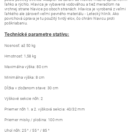
ľahko a rýchlo. Hlavica je vybavená vodováhou a tiež meradlom na
vrchnej strane hlavice po oboch stranách. Hlavica je vyrobená z veľmi
ľahkého ale zároveň veľmi pevného materiálu - Letecký hliník. Ako
povrchová úprava je tu použitý tvrdý elox, čo chráni hlavicu proti
poškriabaniu.
Technické parametre statívu:
Nosnosť: až 50 kg
Hmotnosť: 1,58 kg
Maximálna výška: 80 cm
Minimálna výška: 8 cm
Dĺžka v zloženom stave: 30 cm
Výškové sekcie nôh: 2
Priemer nôh 1. a 2. výšková sekcia: 40/32 mm
Priemer misky / plošina: 100 mm
Uhol nôh: 25 ° / 55 ° / 85 °