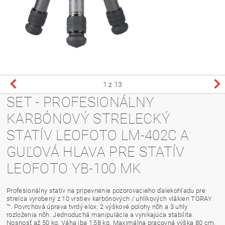
1
z 13
SET - PROFESIONÁLNY
KARBÓNOVÝ STRELECKÝ
STATÍV LEOFOTO LM-402C A
GUĽOVÁ HLAVA PRE STATÍV
LEOFOTO YB-100 MK
Profesionálny statív na pripevnenie pozorovacieho ďalekohľadu pre
strelca vyrobený z 10 vrstiev karbónových / uhlíkových vlákien TORAY
™. Povrchová úprava tvrdý elox. 2 výškové polohy nôh a 3 uhly
rozloženia nôh. Jednoduchá manipulácia a vynikajúca stabilita.
Nosnosť až 50 kg. Váha iba 1,58 kg. Maximálna pracovná výška 80 cm.