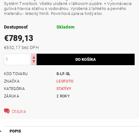
Systém Twistlock. Všetko uložené v látkovom puzdre. + Vyrovnávacia
guľová hlavica statívu s vodováhou. Vyrobená z ľahkého a pevného
materiálu - letecký hliník. Povrchová úprava tvrdý elox.
Dostupnosť
Skladem
€789,13
€652,17 bez DPH
KÓD TOVARU
S-LF-SL
ZNAČKA
LEOFOTO
KATEGÓRIA
STATÍVY
ZÁRUKA
2 ROKY
Otázka
POPIS