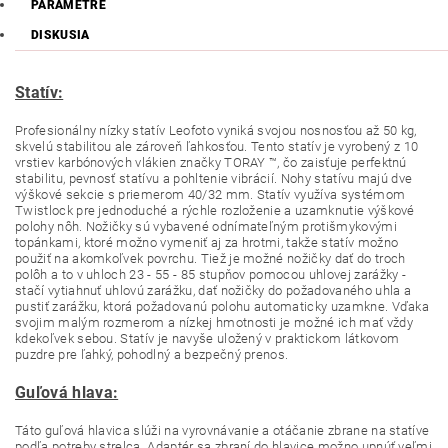
PARAMETRE
DISKUSIA
Statív:
Profesionálny nízky statív Leofoto vyniká svojou nosnosťou až 50 kg,
skvelú stabilitou ale zároveň ľahkosťou. Tento statív je vyrobený z 10
vrstiev karbónových vlákien značky TORAY ™, čo zaisťuje perfektnú
stabilitu, pevnosť statívu a pohltenie vibrácií. Nohy statívu majú dve
výškové sekcie s priemerom 40/32 mm. Statív využíva systémom
Twistlock pre jednoduché a rýchle rozloženie a uzamknutie výškové
polohy nôh. Nožičky sú vybavené odnímateľným protišmykovými
topánkami, ktoré možno vymeniť aj za hrotmi, takže statív možno
použiť na akomkoľvek povrchu. Tiež je možné nožičky dať do troch
polôh a to v uhloch 23 - 55 - 85 stupňov pomocou uhlovej zarážky -
stačí vytiahnuť uhlovú zarážku, dať nožičky do požadovaného uhla a
pustiť zarážku, ktorá požadovanú polohu automaticky uzamkne. Vďaka
svojim malým rozmerom a nízkej hmotnosti je možné ich mať vždy
kdekoľvek sebou. Statív je navyše uložený v praktickom látkovom
puzdre pre ľahký, pohodlný a bezpečný prenos.
Guľová hlava:
Táto guľová hlavica slúži na vyrovnávanie a otáčanie zbrane na statíve
podľa potreby strelca. Adaptér sa zbraní do hlavice možno upnúť veľmi