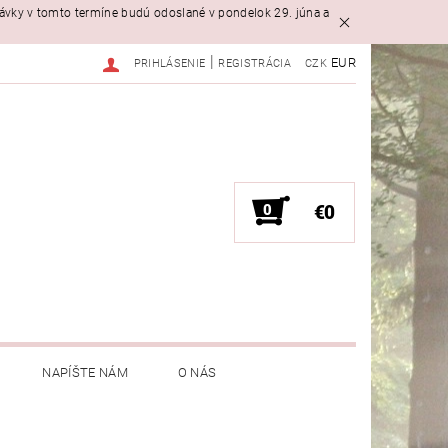
návky v tomto termíne budú odoslané v pondelok 29. júna a
|
EUR
PRIHLÁSENIE
REGISTRÁCIA
CZK
0
€0
NAPÍŠTE NÁM
O NÁS