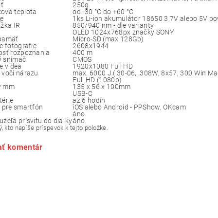
ť
250g
ová teplota
od -30 °C do +60 °C
e
1ks Li-ion akumulátor 18650 3,7V alebo 5V p
ĺžka IR
850/940 nm - dle varianty
OLED 1024x768px značky SONY
 pamäť
Micro-SD (max 128Gb)
e fotografie
2608x1944
osť rozpoznania
400 m
ý snímač
CMOS
e videa
1920x1080 Full HD
 voči nárazu
max. 6000 J (.30-06, .308W, 8x57, 300 Win Ma
Full HD (1080p)
v mm
135 x 56 x 100mm
USB-C
térie
až 6 hodín
a pre smartfón
iOS alebo Android - PPShow, OKcam
áno
žeľa prísvitu do diaľky
áno
, kto napíše príspevok k tejto položke.
ať komentár