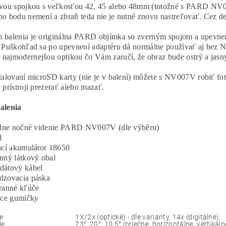
vou spojkou s veľkosťou 42, 45 alebo 48mm (totožné s PARD NV00
o bodu nemení a zbraň teda nie je nutné znovu nastreľovať. Cez de
balenia je originálna PARD objímka so zverným spojom a upevne
 Puškohľad sa po upevnení adaptéru dá normálne používať aj be
ajmodernejšou optikou čo Vám zaručí, že obraz bude ostrý a jasný
talovaní microSD karty (nie je v balení) môžete s NV007V robiť foto
 prístroji prezerať alebo mazať.
alenia
tálne nočné videnie PARD NV007V (dle výběru)
d
ací akumulátor 18650
nný látkový obal
dátový kábel
dzovacia páska
ranné kľúče
ace gumičky
e
1X/2x (optické) - dle varianty, 14x (digitálne)
le
23°, 20°, 10,5° (priečne, horizontálne, vertikáln