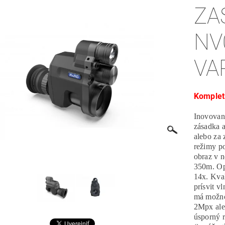
ZA
NV
VA
Komplet
Inovované
zásadka a
alebo za
režimy po
obraz v 
350m. Opt
14x. Kva
prísvit 
má možno
2Mpx aleb
úsporný 