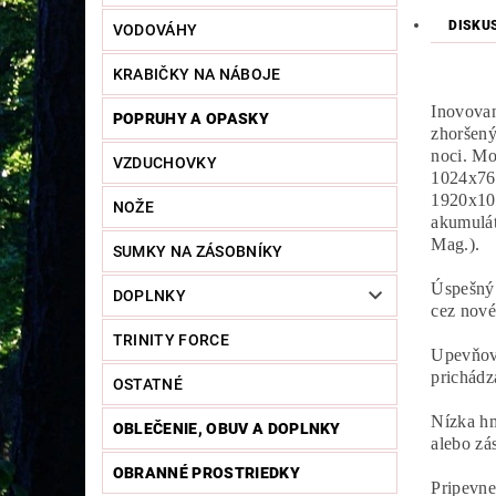
DISKU
VODOVÁHY
KRABIČKY NA NÁBOJE
Inovovan
POPRUHY A OPASKY
zhoršený
noci. Mo
VZDUCHOVKY
1024x768
1920x108
NOŽE
akumulát
Mag.).
SUMKY NA ZÁSOBNÍKY
Úspešný
DOPLNKY
cez nové
TRINITY FORCE
Upevňova
prichádz
OSTATNÉ
Nízka hm
OBLEČENIE, OBUV A DOPLNKY
alebo zá
OBRANNÉ PROSTRIEDKY
Pripevne