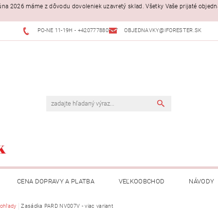
. júna 2026 máme z dôvodu dovoleniek uzavretý sklad. Všetky Vaše prijaté objed
PO-NE 11-19H - +420777880397
OBJEDNAVKY@IFORESTER.SK
CENA DOPRAVY A PLATBA
VEĽKOOBCHOD
NÁVODY
ohľady
Zasádka PARD NV007V - viac variant