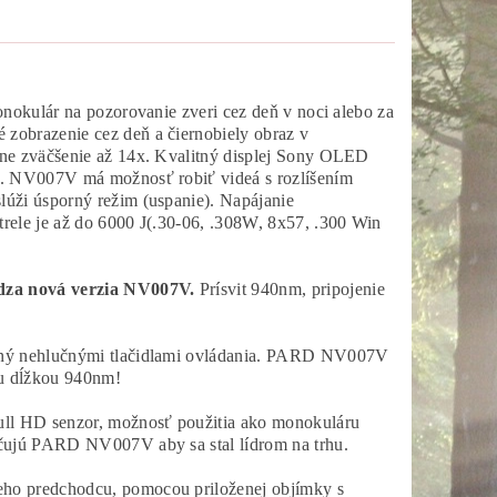
onokulár na pozorovanie zveri cez deň v noci alebo za
zobrazenie cez deň a čiernobiely obraz v
lne zväčšenie až 14x. Kvalitný displej Sony OLED
ty. NV007V má možnosť robiť videá s rozlíšením
lúži úsporný režim (uspanie). Napájanie
rele je až do 6000 J(.30-06, .308W, 8x57, .300 Win
dza nová verzia NV007V.
Prísvit 940nm, pripojenie
vený nehlučnými tlačidlami ovládania. PARD NV007V
ou dĺžkou 940nm!
Full HD senzor, možnosť použitia ako monokuláru
rčujú PARD NV007V aby sa stal lídrom na trhu.
eho predchodcu, pomocou priloženej objímky s