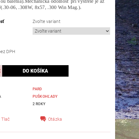
ťou balenia).Mechanická odolnosť pri výstrele je až
J(.30-06, .308W, 8x57, .300 Win Mag.).
sť
Zvoľte variant
413,22 bez DPH
PARD
A
PUŠKOHĽADY
2 ROKY
Tlač
Otázka