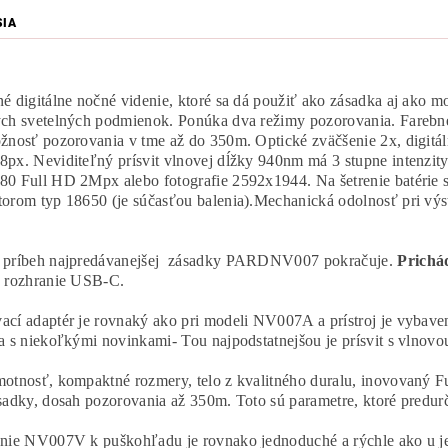
SIA
é digitálne nočné videnie, ktoré sa dá použiť ako zásadka aj ako m
ch svetelných podmienok. Ponúka dva režimy pozorovania. Farebné 
žnosť pozorovania v tme až do 350m. Optické zväčšenie 2x, digitá
px. Neviditeľný prísvit vlnovej dĺžky 940nm má 3 stupne intenzi
0 Full HD 2Mpx alebo fotografie 2592x1944. Na šetrenie batérie s
orom typ 18650 (je súčasťou balenia).Mechanická odolnosť pri výst
 príbeh najpredávanejšej zásadky PARDNV007 pokračuje.
Prichá
 rozhranie USB-C.
cí adaptér je rovnaký ako pri modeli NV007A a prístroj je vyba
a s niekoľkými novinkami- Tou najpodstatnejšou je prísvit s vlnov
otnosť, kompaktné rozmery, telo z kvalitného duralu, inovovaný 
sadky, dosah pozorovania až 350m. Toto sú parametre, ktoré predu
nie NV007V k puškohľadu je rovnako jednoduché a rýchle ako u j