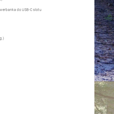
owerbanka do USB-C slotu
g.)