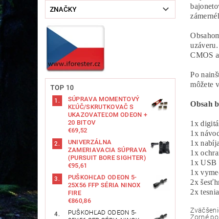
bajoneto
ZNAČKY
zámernéh
Obsahom 
uzáveru.
CMOS a n
Po nainš
môžete v
TOP 10
SÚPRAVA MOMENTOVÝ
Obsah b
KĽÚČ/SKRUTKOVAČ S
UKAZOVATEĽOM ODEON +
20 BITOV
1x digi
€69,52
1x návo
UNIVERZÁLNA
1x nabíj
ZAMERIAVACIA SÚPRAVA
1x ochra
(PURSUIT BORE SIGHTER)
1x USB 
€95,61
1x vyme
PUŠKOHĽAD ODEON 5-
2x šesťh
25X56 FFP SÉRIA NINOX
2x tesni
FIRE
€860,86
Zväčšeni
PUŠKOHĽAD ODEON 5-
Zorné po