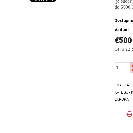
(je súčas
do 6000 
Dostupno
Variant
€500
€
ZNAČKA
KATEGÓRI
ZÁRUKA