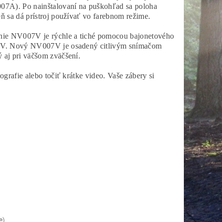
7A). Po nainštalovaní na puškohľad sa poloha
ň sa dá prístroj používať vo farebnom režime.
nie NV007V je rýchle a tiché pomocou bajonetového
z NV. Nový NV007V je osadený citlivým snímačom
 aj pri väčšom zväčšení.
grafie alebo točiť krátke video. Vaše zábery si
e)