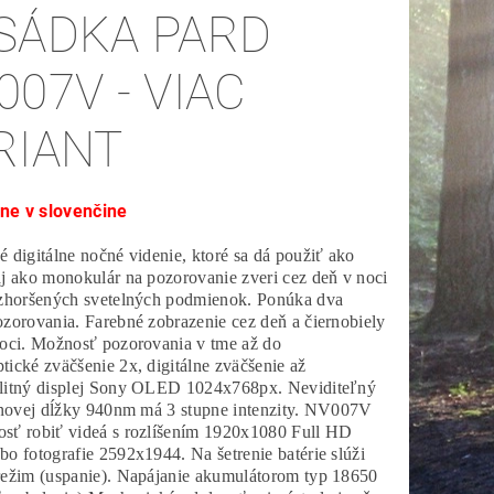
SÁDKA PARD
007V - VIAC
RIANT
ne v slovenčine
 digitálne nočné videnie, ktoré sa dá použiť ako
j ako monokulár na pozorovanie zveri cez deň v noci
 zhoršených svetelných podmienok. Ponúka dva
zorovania. Farebné zobrazenie cez deň a čiernobiely
noci. Možnosť pozorovania v tme až do
ické zväčšenie 2x, digitálne zväčšenie až
litný displej Sony OLED 1024x768px. Neviditeľný
vlnovej dĺžky 940nm má 3 stupne intenzity. NV007V
sť robiť videá s rozlíšením 1920x1080 Full HD
o fotografie 2592x1944. Na šetrenie batérie slúži
režim (uspanie). Napájanie akumulátorom typ 18650