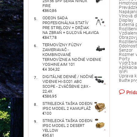
25X56 SFP SÉRIA NINOX
Hmotnos
FIRE
Prevádzk
€860,86
Napájani
Vlnová d
ODEON SADA
Display
PROFESIONÁLNA STATÍV
Externá
PRE STRELCOV + DRŽIAK
Rozlíšeni
NA ZBRAŇ + GUĽOVÁ HLAVICA
Vzdialen
Obrazov
€847,78
Rozlíšeni
TERMOVÍZNY FÚZNY
Odolnosť
ZAMERIAVAČ -
Senzor
Rozmer 
KOMBINOVANÉ
Porty
TERMOVÍZNE A NOČNÉ VIDENIE
Výdrž ba
YOSHINE AIM 101
Aplikáci
€4 304,32
WiFi
Úprava ku
DIGITÁLNE DENNÉ / NOČNÉ
Buďte prvý
VIDENIE HI-SC01 ABC
SCOPE - ZVÄČŠENIE 2,8X -
22,4X
Prid
€586,95
STRELECKÁ TAŠKA ODEON
IPSC MODEL 2 KAMUFLÁŽ
€100
STRELECKÁ TAŠKA ODEON
IPSC MODEL 2 DESERT
YELLOW
€95,61