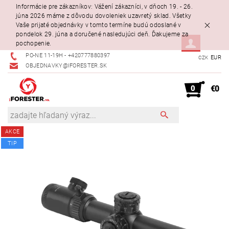
Informácie pre zákazníkov: Vážení zákazníci, v dňoch 19. - 26.
júna 2026 máme z dôvodu dovoleniek uzavretý sklad. Všetky
Vaše prijaté objednávky v tomto termíne budú odoslané v
pondelok 29. júna a doručené nasledujúci deň. Ďakujeme za
pochopenie.
PO-NE 11-19H - +420777880397
EUR
CZK
OBJEDNAVKY@IFORESTER.SK
0
€0
AKCE
TIP