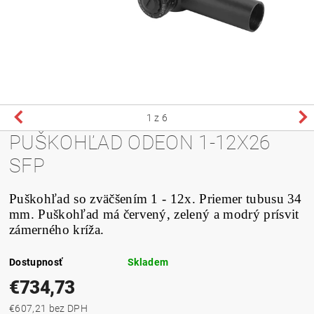
1
z 6
PUŠKOHĽAD ODEON 1-12X26
SFP
Puškohľad so zväčšením 1 - 12x. Priemer tubusu 34
mm. Puškohľad má červený, zelený a modrý prísvit
zámerného kríža.
Dostupnosť
Skladem
€734,73
€607,21 bez DPH