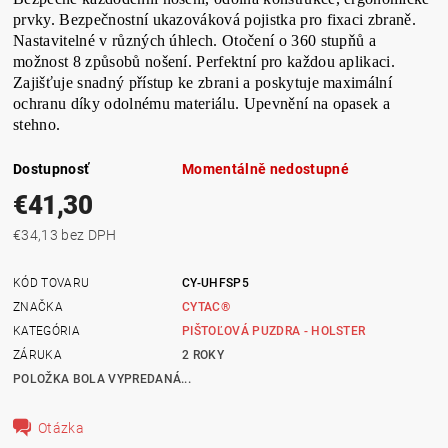
prvky. Bezpečnostní ukazováková pojistka pro fixaci zbraně.
Nastavitelné v různých úhlech. Otočení o 360 stupňů a
možnost 8 způsobů nošení. Perfektní pro každou aplikaci.
Zajišťuje snadný přístup ke zbrani a poskytuje maximální
ochranu díky odolnému materiálu. Upevnění na opasek a
stehno.
Dostupnosť
Momentálně nedostupné
€41,30
€34,13 bez DPH
KÓD TOVARU
CY-UHFSP5
ZNAČKA
CYTAC®
KATEGÓRIA
PIŠTOĽOVÁ PUZDRA - HOLSTER
ZÁRUKA
2 ROKY
POLOŽKA BOLA VYPREDANÁ...
Otázka