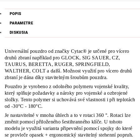
POPIS
PARAMETRE
DISKUSIA
Universální pouzdro od značky Cytac® je určené pro vícero
druhů zbraní například pro GLOCK, SIG SAUER, CZ,
TAURUS, BERETTA, RUGER, SPRINGFIELD,
WALTHER, COLT a další. Možnost využití pro vícero druhů
zbraní je dána díky stavitelným šroubům pouzdra.
Pouzdro je vyrobeno z odolného polymeru vojenské kvality,
který splňuje požadavky a nároky pro vojenské a ozbrojené
složky. Tento polymer si uchovává své vlastnosti i při teplotách
od -30°C - 180°C.
Je nastavitelné v mnoha úhlech a to v rotaci 360 °. Rotaci lze
změnit pomocí přiloženého šestihranného klíče. U tohoto
modelu je využitá varianta připevnění pomocí spojky do které
se provleče opasek + ergonomický stavitelný stehenní popruh.