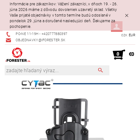
Informácie pre zákazníkov: Vážení zákazníci, v dňoch 19. - 26.
júna 2026 máme z dôvodu dovoleniek uzavretý sklad. Všetky
Vaše prijaté objednávky v tomto termíne budú odoslané v
pondelok 29. júna a doručené nasledujúci deň. Ďakujeme za
pochopenie.
PO-NE 11-19H - +420777880397
EUR
CZK
OBJEDNAVKY@IFORESTER.SK
0
€0