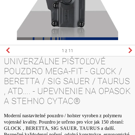
1
z 11
UNIVERZÁLNE PIŠTOĽOVÉ
POUZDRO MEGA-FIT - GLOCK /
BERETTA / SIG SAUER / TAURUS
, ATD.... - UPEVNENIE NA OPASOK
A STEHNO CYTAC®
Moderní nastavitelné pouzdro / holster vyroben z polymeru
vojenské kvality. Pouzdro je určeno pro více jak 150 zbraní:
GLOCK , BERETTA, SIG SAUER, TAURUS a další.
Bezpečné každodenní nošení, odolná konstrukce, ergonomické