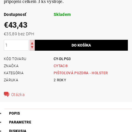
připojení celkem 3 ks výstroje.
Dostupnosť
Skladem
€43,43
€35,89 bez DPH
KÓD TOVARU
CY-DLPG3
ZNAČKA
CYTAC®
KATEGÓRIA
PIŠTOĽOVÁ PUZDRA - HOLSTER
ZÁRUKA
2 ROKY
Otázka
POPIS
PARAMETRE
DISKUSIA