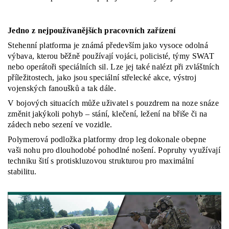
Jedno z nejpoužívanějších pracovních zařízení
Stehenní platforma je známá především jako vysoce odolná
výbava, kterou běžně používají vojáci, policisté, týmy SWAT
nebo operátoři speciálních sil. Lze jej také nalézt při zvláštních
příležitostech, jako jsou speciální střelecké akce, výstroj
vojenských fanoušků a tak dále.
V bojových situacích může uživatel s pouzdrem na noze snáze
změnit jakýkoli pohyb – stání, klečení, ležení na břiše či na
zádech nebo sezení ve vozidle.
Polymerová podložka platformy drop leg dokonale obepne
vaši nohu pro dlouhodobé pohodlné nošení. Popruhy využívají
techniku šití s protiskluzovou strukturou pro maximální
stabilitu.