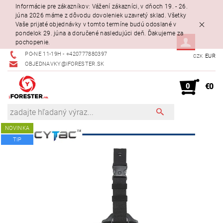
Informácie pre zákazníkov: Vážení zákazníci, v dňoch 19. - 26.
júna 2026 máme z dôvodu dovoleniek uzavretý sklad. Všetky
Vaše prijaté objednávky v tomto termíne budú odoslané v
pondelok 29. júna a doručené nasledujúci deň. Ďakujeme za
pochopenie.
PO-NE 11-19H - +420777880397
EUR
CZK
OBJEDNAVKY@IFORESTER.SK
0
€0
NOVINKA
TIP