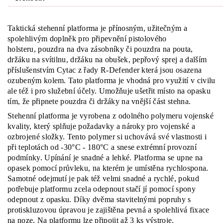
Taktická stehenní platforma je přínosným, užitečným a
spolehlivým doplněk pro připevnění pistolového
holsteru, pouzdra na dva zásobníky či pouzdra na pouta,
držáku na svítilnu, držáku na obušek, pepřový sprej a dalším
příslušenstvím Cytac z řady R-Defender která jsou osazena
ozubeným kolem. Tato platforma je vhodná pro využití v civilu
ale též i pro služební účely. Umožňuje ušetřit místo na opasku
tím, že připnete pouzdra či držáky na vnější část stehna.
Stehenní platforma je vyrobena z odolného polymeru vojenské
kvality, který splňuje požadavky a nároky pro vojenské a
ozbrojené složky. Tento polymer si uchovává své vlastnosti i
při teplotách od -30°C - 180°C a snese extrémní provozní
podmínky. Upínání je snadné a lehké. Platforma se upne na
opasek pomocí průvleku, na kterém je umístěna rychlospona.
Samotné odejmutí je pak též velmi snadné a rychlé, pokud
potřebuje platformu zcela odepnout stačí jí pomocí spony
odepnout z opasku. Díky dvěma stavitelnými popruhy s
protiskluzovou úpravou je zajištěna pevná a spolehlivá fixace
na noze. Na platformu lze připojit až 3 ks výstroje.