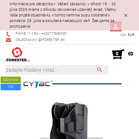
Informácie pre zákazníkov: Vážení zákazníci, v dňoch 19. - 26.
júna 2026 máme z dôvodu dovoleniek uzavretý sklad. Všetky
Vaše prijaté objednávky v tomto termíne budú odoslané v
pondelok 29. júna a doručené nasledujúci deň. Ďakujeme za
pochopenie.
PO-NE 11-19H - +420777880397
EUR
CZK
OBJEDNAVKY@IFORESTER.SK
0
€0
NOVINKA
TIP