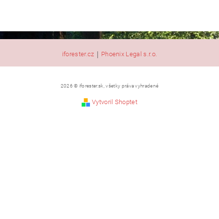
|
iforester.cz
Phoenix Legal s.r.o.
2026 © iforester.sk, všetky práva vyhradené
Vytvoril Shoptet