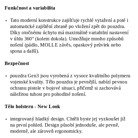
Funkčnost a variabilita
Tato moderní konstrukce zajišťuje rychlé vytažení a poté i
automatické zajištění zbraně po vložení zpět do pouzdra.
Díky otočnému úchytu má maximálně variabilní nastavení
v úhlu 360° (kolem dokola). Umožňuje mnoho způsobů
nošení (pádlo, MOLLE závěs, opaskový průvlek nebo
spona a další).
Bezpečnost
pouzdra Gen3 jsou vyrobená z vysoce kvalitního polymeru
vojenské kvality. Tělo pouzdra je pevnější, nabízí pevnou
ochranu pistole v bojové situaci, přičemž si zachovává
náležitou tuhost pro pohodlné nošení.
Tělo holsteru - New Look
integrovaný hladký design. Chtěli byste jej vyzkoušet již
na první pohled. Design působí jednoduše, ale pevně,
moderně, ale zároveň ergonomicky.