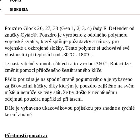
POPIS
DISKUSIA
Pouzdro Glock 26, 27, 33 (Gen 1, 2, 3, 4) řady R-Defender od
značky Cytac®. Pouzdro je vyrobeno z odolného polymeru
vojenské kvality, který splňuje požadavky a nároky pro
vojenské a ozbrojené složky. Tento polymer si uchovává své
vlastnosti i při teplotách od -30°C - 180°C.
Je nastavitelné v mnoha úhlech a to v rotaci 360 °. Rotaci lze
změnit pomocí přiloženého šestihranného klíče.
Pádlo pouzdra je na spodní straně pogumováno a je vybaveno
zajišťovacími háčky, díky kterým je pouzdro zajištěno na svém
místě a nemůže se tedy stát, že by došlo k nechtěnému
odejmutí pouzdra například při tasení.
Dále je vybaveno ukazovákovou pojistkou pro snadné a rychlé
tasení zbraně.
Přednosti pouzdra: