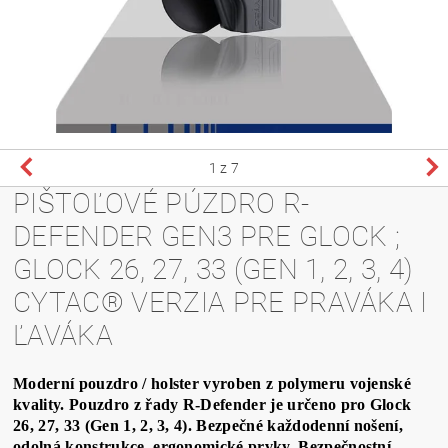
1
z 7
PIŠTOĽOVÉ PÚZDRO R-
DEFENDER GEN3 PRE GLOCK ;
GLOCK 26, 27, 33 (GEN 1, 2, 3, 4)
CYTAC® VERZIA PRE PRAVÁKA I
ĽAVÁKA
Moderní pouzdro / holster vyroben z polymeru vojenské
kvality. Pouzdro z řady R-Defender je určeno pro Glock
26, 27, 33 (Gen 1, 2, 3, 4). Bezpečné každodenní nošení,
odolná konstrukce, ergonomické prvky. Bezpečnostní