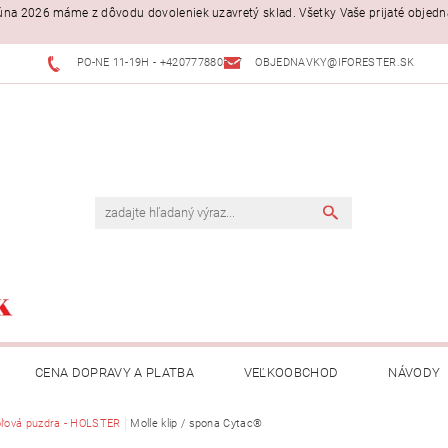
. júna 2026 máme z dôvodu dovoleniek uzavretý sklad. Všetky Vaše prijaté objed
PO-NE 11-19H - +420777880397
OBJEDNAVKY@IFORESTER.SK
CENA DOPRAVY A PLATBA
VEĽKOOBCHOD
NÁVODY
oľová puzdra - HOLSTER
Molle klip / spona Cytac®