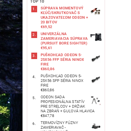
TOP 10
SÚPRAVA MOMENTOVÝ
KĽÚČ/SKRUTKOVAČ S
UKAZOVATEĽOM ODEON +
20 BITOV
€69,52
UNIVERZÁLNA
ZAMERIAVACIA SÚPRAVA
(PURSUIT BORE SIGHTER)
€95,61
PUŠKOHĽAD ODEON 5-
25X56 FFP SÉRIA NINOX
FIRE
€860,86
PUŠKOHĽAD ODEON 5-
25X56 SFP SÉRIA NINOX
FIRE
€860,86
ODEON SADA
PROFESIONÁLNA STATÍV
PRE STRELCOV + DRŽIAK
NA ZBRAŇ + GUĽOVÁ HLAVICA
€847,78
TERMOVÍZNY FÚZNY
ZAMERIAVAČ -