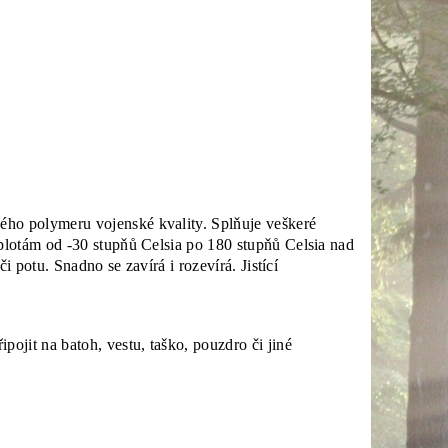
ého polymeru vojenské kvality. Splňuje veškeré
plotám od -30 stupňů Celsia po 180 stupňů Celsia nad
 potu. Snadno se zavírá i rozevírá. Jistící
pojit na batoh, vestu, taško, pouzdro či jiné