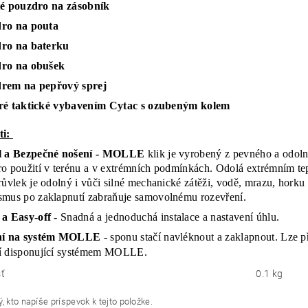
té pouzdro na zásobník
ro na pouta
ro na baterku
ro na obušek
rem na pepřový sprej
ré taktické vybavením Cytac s ozubeným kolem
ti:
l a Bezpečné nošení - MOLLE
klik je vyrobený z pevného a odoln
o použití v terénu a v extrémních podmínkách. Odolá extrémním te
ůvlek je odolný i vůči silné mechanické zátěži, vodě, mrazu, horku či
mus po zaklapnutí zabraňuje samovolnému rozevření.
 a Easy-off -
Snadná a jednoduchá instalace a nastavení úhlu.
ní na systém MOLLE
- sponu stačí navléknout a zaklapnout. Lze při
í disponující systémem MOLLE.
ť
0.1 kg
, kto napíše príspevok k tejto položke.