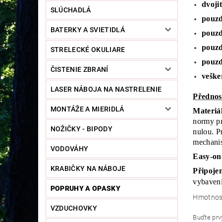
dvoji
SLÚCHADLÁ
pouzd
BATERKY A SVIETIDLÁ
pouzd
pouzd
STRELECKÉ OKULIARE
pouzd
ČISTENIE ZBRANÍ
veške
LASER NÁBOJA NA NASTRELENIE
Přednos
MONTÁŽE A MIERIDLÁ
Materiá
normy pr
NOŽIČKY - BIPODY
nulou. Pr
mechanis
VODOVÁHY
Easy-on
KRABIČKY NA NÁBOJE
Připoje
vybaven
POPRUHY A OPASKY
Hmotnos
VZDUCHOVKY
Buďte prvý