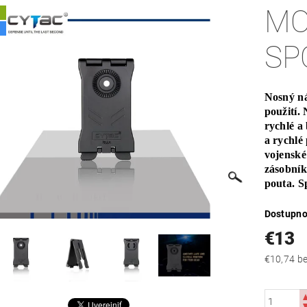
MO
A
SP
Nosný ná
použití.
rychlé 
a rychlé
vojenské
zásobník
pouta. Sp
Dostupno
€13
€10