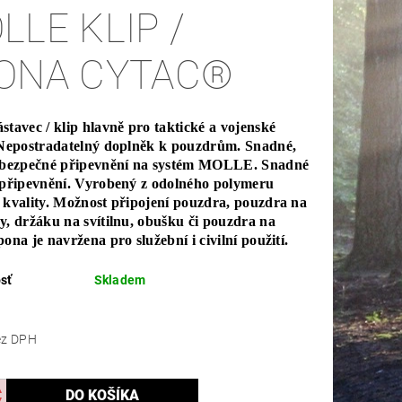
LLE KLIP /
ONA CYTAC®
stavec / klip hlavně pro taktické a vojenské
 Nepostradatelný doplněk k pouzdrům. Snadné,
a bezpečné připevnění na systém MOLLE. Snadné
 připevnění. Vyrobený z odolného polymeru
 kvality. Možnost připojení pouzdra, pouzdra na
y, držáku na svítilnu, obušku či pouzdra na
ona je navržena pro služební i civilní použití.
sť
Skladem
,74 bez DPH