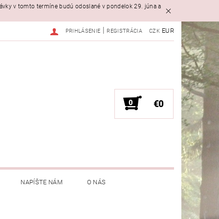
návky v tomto termíne budú odoslané v pondelok 29. júna a
|
EUR
PRIHLÁSENIE
REGISTRÁCIA
CZK
0
€0
NAPÍŠTE NÁM
O NÁS