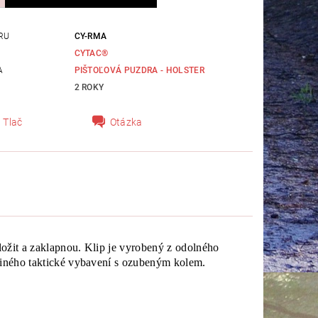
RU
CY-RMA
CYTAC®
A
PIŠTOĽOVÁ PUZDRA - HOLSTER
2 ROKY
Tlač
Otázka
ložit a zaklapnou. Klip je vyrobený z odolného
 jiného taktické vybavení s ozubeným kolem.