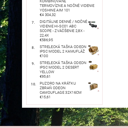
KOMBINOVANÉ
TERMOVÍZNE A NOČNÉ VIDENIE
YOSHINE AIM 101
€4 304,32
DIGITÁLNE DENNÉ / NOČNÉ
VIDENIE HI-SC01 ABC
SCOPE - ZVÄČŠENIE 2,8X -
22,4X
€586,95
STRELECKÁ TAŠKA ODEON
IPSC MODEL 2 KAMUFLÁŽ
€100
STRELECKÁ TAŠKA ODEON
IPSC MODEL 2 DESERT
YELLOW
€95,61
PUZDRO NA KRÁTKU
ZBRAŇ ODEON
CAMOUFLAGE 32X16CM
€15,61