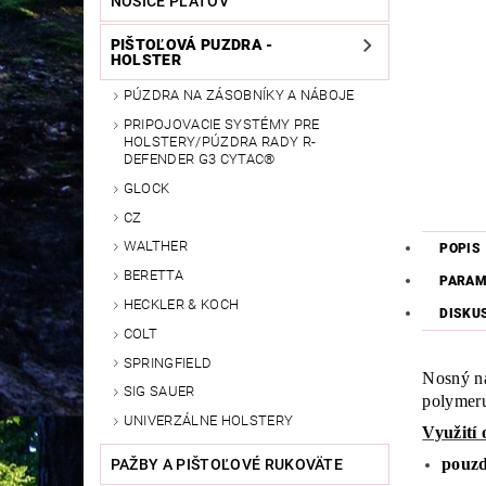
NOSIČE PLÁTOV
PIŠTOĽOVÁ PUZDRA -
HOLSTER
PÚZDRA NA ZÁSOBNÍKY A NÁBOJE
PRIPOJOVACIE SYSTÉMY PRE
HOLSTERY/PÚZDRA RADY R-
DEFENDER G3 CYTAC®
GLOCK
CZ
WALTHER
POPIS
BERETTA
PARAM
HECKLER & KOCH
DISKU
COLT
SPRINGFIELD
Nosný ná
SIG SAUER
polymeru
UNIVERZÁLNE HOLSTERY
Využití
pouzd
PAŽBY A PIŠTOĽOVÉ RUKOVÄTE