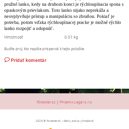
pružné lanko, kedy na druhom konci je rýchloupínacia spona s
opaskovým prievlakom. Toto lanko nijako neprekáža a
neovplyvňuje prístup a manipuláciu so zbraňou. Pokiaľ je
potreba, potom vďaka rýchloupínacej pracke je možné rýchlo
lanko rozpojiť a odopnúť.
Hmotnosť
0.01 kg
Buďte prvý, kto napíše príspevok k tejto položke.
Pridať komentár
|
iforester.cz
Phoenix Legal s.r.o.
2026 © iforester.sk, všetky práva vyhradené