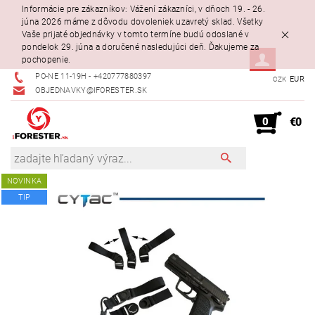
Informácie pre zákazníkov: Vážení zákazníci, v dňoch 19. - 26.
júna 2026 máme z dôvodu dovoleniek uzavretý sklad. Všetky
Vaše prijaté objednávky v tomto termíne budú odoslané v
pondelok 29. júna a doručené nasledujúci deň. Ďakujeme za
pochopenie.
PO-NE 11-19H - +420777880397
EUR
CZK
OBJEDNAVKY@IFORESTER.SK
0
€0
NOVINKA
TIP