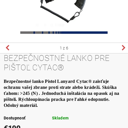
1
z 6
BEZPEČNOSTNÉ LANKO PRE
PIŠTOĽ CYTAC®
Bezpečnostné lanko Pistol Lanyard Cytac® zaisťuje
ochranu vašej zbrane proti strate alebo krádeži. Skúška
ťahom: >245 (N) . Jednoduchá inštalácia na opasok aj na
pištoli. Rýchloupínacia pracka pre ľahké odopnutie.
Odolný materiál.
Dostupnosť
Skladem