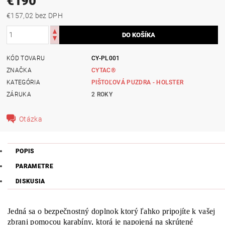
€190
€157,02 bez DPH
KÓD TOVARU
CY-PL001
ZNAČKA
CYTAC®
KATEGÓRIA
PIŠTOĽOVÁ PUZDRA - HOLSTER
ZÁRUKA
2 ROKY
Otázka
POPIS
PARAMETRE
DISKUSIA
Jedná sa o bezpečnostný doplnok ktorý ľahko pripojíte k vašej
zbrani pomocou karabíny, ktorá je napojená na skrútené